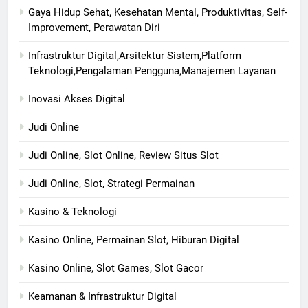
Gaya Hidup Sehat, Kesehatan Mental, Produktivitas, Self-
Improvement, Perawatan Diri
Infrastruktur Digital,Arsitektur Sistem,Platform
Teknologi,Pengalaman Pengguna,Manajemen Layanan
Inovasi Akses Digital
Judi Online
Judi Online, Slot Online, Review Situs Slot
Judi Online, Slot, Strategi Permainan
Kasino & Teknologi
Kasino Online, Permainan Slot, Hiburan Digital
Kasino Online, Slot Games, Slot Gacor
Keamanan & Infrastruktur Digital