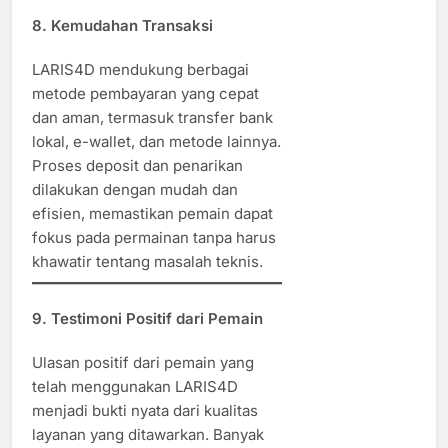
8.
Kemudahan Transaksi
LARIS4D mendukung berbagai
metode pembayaran yang cepat
dan aman, termasuk transfer bank
lokal, e-wallet, dan metode lainnya.
Proses deposit dan penarikan
dilakukan dengan mudah dan
efisien, memastikan pemain dapat
fokus pada permainan tanpa harus
khawatir tentang masalah teknis.
9.
Testimoni Positif dari Pemain
Ulasan positif dari pemain yang
telah menggunakan LARIS4D
menjadi bukti nyata dari kualitas
layanan yang ditawarkan. Banyak