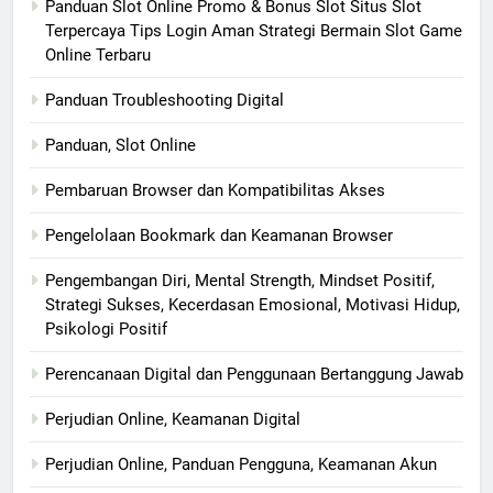
Panduan Slot Online Promo & Bonus Slot Situs Slot
Terpercaya Tips Login Aman Strategi Bermain Slot Game
Online Terbaru
Panduan Troubleshooting Digital
Panduan, Slot Online
Pembaruan Browser dan Kompatibilitas Akses
Pengelolaan Bookmark dan Keamanan Browser
Pengembangan Diri, Mental Strength, Mindset Positif,
Strategi Sukses, Kecerdasan Emosional, Motivasi Hidup,
Psikologi Positif
Perencanaan Digital dan Penggunaan Bertanggung Jawab
Perjudian Online, Keamanan Digital
Perjudian Online, Panduan Pengguna, Keamanan Akun