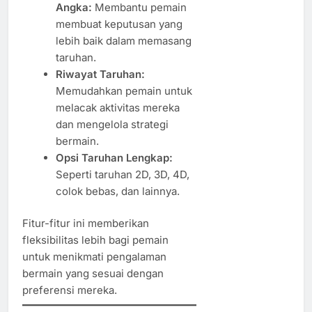
Angka:
Membantu pemain
membuat keputusan yang
lebih baik dalam memasang
taruhan.
Riwayat Taruhan:
Memudahkan pemain untuk
melacak aktivitas mereka
dan mengelola strategi
bermain.
Opsi Taruhan Lengkap:
Seperti taruhan 2D, 3D, 4D,
colok bebas, dan lainnya.
Fitur-fitur ini memberikan
fleksibilitas lebih bagi pemain
untuk menikmati pengalaman
bermain yang sesuai dengan
preferensi mereka.