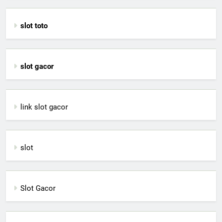
slot toto
slot gacor
link slot gacor
slot
Slot Gacor