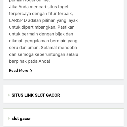
Jika Anda mencari situs togel
terpercaya dengan fitur terbaik,
LARIS4D adalah pilihan yang layak
untuk dipertimbangkan. Pastikan
untuk bermain dengan bijak dan
nikmati pengalaman bermain yang
seru dan aman. Selamat mencoba
dan semoga keberuntungan selalu
berpihak pada Anda!
Read More
SITUS LINK SLOT GACOR
slot gacor