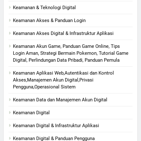
Keamanan & Teknologi Digital
Keamanan Akses & Panduan Login
Keamanan Akses Digital & Infrastruktur Aplikasi
Keamanan Akun Game, Panduan Game Online, Tips
Login Aman, Strategi Bermain Pokemon, Tutorial Game
Digital, Perlindungan Data Pribadi, Panduan Pemula
Keamanan Aplikasi Web,Autentikasi dan Kontrol
Akses,Manajemen Akun Digital,Privasi
Pengguna,Operasional Sistem
Keamanan Data dan Manajemen Akun Digital
Keamanan Digital
Keamanan Digital & Infrastruktur Aplikasi
Keamanan Digital & Panduan Pengguna