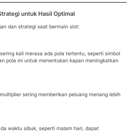
ategi untuk Hasil Optimal
n dan strategi saat bermain slot:
ering kali merasa ada pola tertentu, seperti simbol
kan pola ini untuk menentukan kapan meningkatkan
u multiplier sering memberikan peluang menang lebih
 waktu sibuk, seperti malam hari, dapat