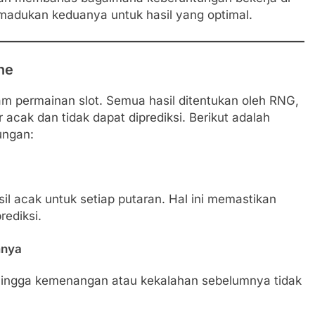
memadukan keduanya untuk hasil yang optimal.
ne
 permainan slot. Semua hasil ditentukan oleh RNG,
acak dan tidak dapat diprediksi. Berikut adalah
ungan:
l acak untuk setiap putaran. Hal ini memastikan
rediksi.
mnya
sehingga kemenangan atau kekalahan sebelumnya tidak