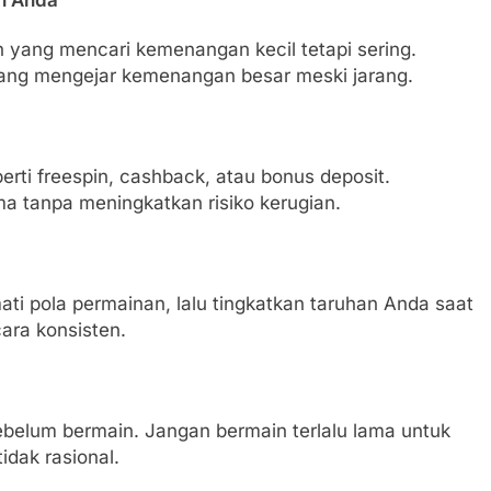
in Anda
yang mencari kemenangan kecil tetapi sering.
ang mengejar kemenangan besar meski jarang.
rti freespin, cashback, atau bonus deposit.
ma tanpa meningkatkan risiko kerugian.
ti pola permainan, lalu tingkatkan taruhan Anda saat
ara konsisten.
belum bermain. Jangan bermain terlalu lama untuk
idak rasional.