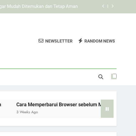
gar Mudah Ditemukan dan Tetap Aman
ebelum Mengakses KAYA787 Alternatif
ernatif melalui Laptop dan Komputer
NEWSLETTER
RANDOM NEWS
 dan Desktop secara Stabil dan Aman
gar Mudah Ditemukan dan Tetap Aman
. Untuk Gaya Hidup Yang Lebih Sehat Dan Alami.
ebelum Mengakses KAYA787 Alternatif
ernatif melalui Laptop dan Komputer
ara Memperbarui Browser sebelum Mengakses KAYA787 Alter
Weeks Ago