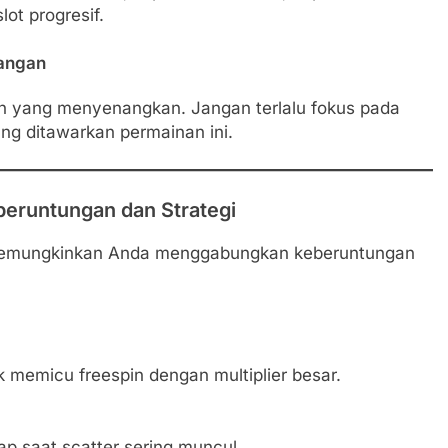
ot progresif.
nangan
n yang menyenangkan. Jangan terlalu fokus pada
g ditawarkan permainan ini.
eruntungan dan Strategi
g memungkinkan Anda menggabungkan keberuntungan
k memicu freespin dengan multiplier besar.
ap saat scatter sering muncul.