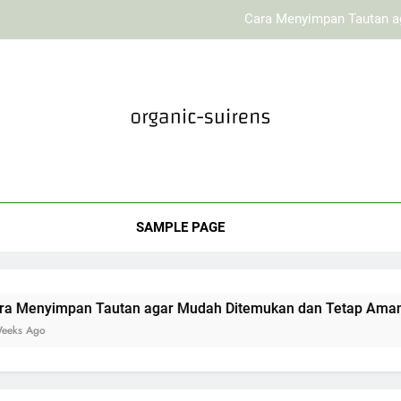
Cara Menyimpan Tautan a
Cara Memperbarui Browser s
Panduan Lengkap Mengakses KAYA787 Alt
Panduan Mengoptimalkan Akses Mobile
anic Suirens
Cara Menyimpan Tautan a
roduk Organik Dan Solusi Kesehatan Alami Di Organic Suirens
Cara Memperbarui Browser s
SAMPLE PAGE
Panduan Lengkap Mengakses KAYA787 Alt
mpan Tautan agar Mudah Ditemukan dan Tetap Aman
C
3 