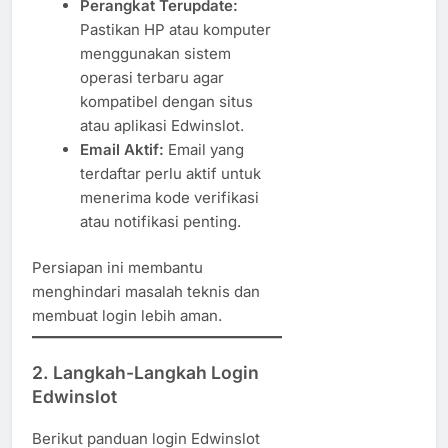
Perangkat Terupdate:
Pastikan HP atau komputer
menggunakan sistem
operasi terbaru agar
kompatibel dengan situs
atau aplikasi Edwinslot.
Email Aktif:
Email yang
terdaftar perlu aktif untuk
menerima kode verifikasi
atau notifikasi penting.
Persiapan ini membantu
menghindari masalah teknis dan
membuat login lebih aman.
2. Langkah-Langkah Login
Edwinslot
Berikut panduan login Edwinslot