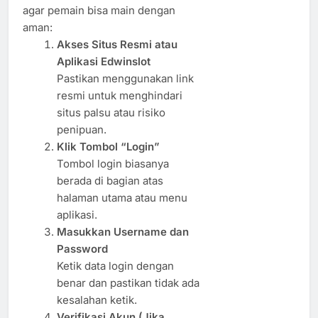
agar pemain bisa main dengan
aman:
Akses Situs Resmi atau
Aplikasi Edwinslot
Pastikan menggunakan link
resmi untuk menghindari
situs palsu atau risiko
penipuan.
Klik Tombol “Login”
Tombol login biasanya
berada di bagian atas
halaman utama atau menu
aplikasi.
Masukkan Username dan
Password
Ketik data login dengan
benar dan pastikan tidak ada
kesalahan ketik.
Verifikasi Akun (Jika