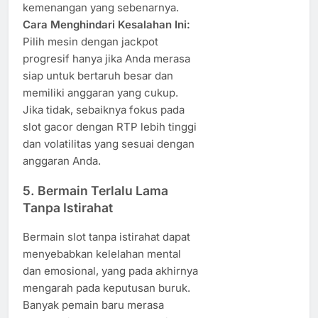
kemenangan yang sebenarnya.
Cara Menghindari Kesalahan Ini:
Pilih mesin dengan jackpot
progresif hanya jika Anda merasa
siap untuk bertaruh besar dan
memiliki anggaran yang cukup.
Jika tidak, sebaiknya fokus pada
slot gacor dengan RTP lebih tinggi
dan volatilitas yang sesuai dengan
anggaran Anda.
5.
Bermain Terlalu Lama
Tanpa Istirahat
Bermain slot tanpa istirahat dapat
menyebabkan kelelahan mental
dan emosional, yang pada akhirnya
mengarah pada keputusan buruk.
Banyak pemain baru merasa