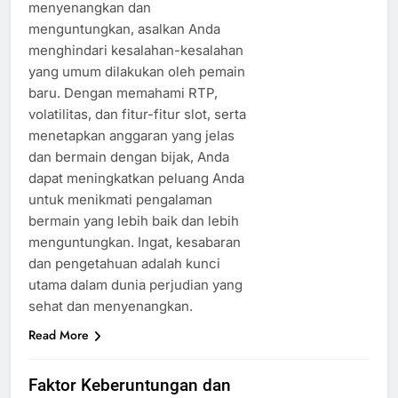
menyenangkan dan
menguntungkan, asalkan Anda
menghindari kesalahan-kesalahan
yang umum dilakukan oleh pemain
baru. Dengan memahami RTP,
volatilitas, dan fitur-fitur slot, serta
menetapkan anggaran yang jelas
dan bermain dengan bijak, Anda
dapat meningkatkan peluang Anda
untuk menikmati pengalaman
bermain yang lebih baik dan lebih
menguntungkan. Ingat, kesabaran
dan pengetahuan adalah kunci
utama dalam dunia perjudian yang
sehat dan menyenangkan.
Read More
Faktor Keberuntungan dan