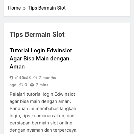
Home
Tips Bermain Slot
Tips Bermain Slot
Tutorial Login Edwinslot
Agar Bisa Main dengan
Aman
c145c58
7 months
ago
0
7 mins
Pelajari tutorial login Edwinslot
agar bisa main dengan aman.
Panduan ini membahas langkah
login, tips keamanan akun, dan
persiapan bermain slot online
dengan nyaman dan terpercaya.