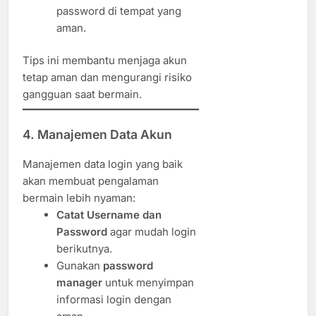
password di tempat yang
aman.
Tips ini membantu menjaga akun
tetap aman dan mengurangi risiko
gangguan saat bermain.
4. Manajemen Data Akun
Manajemen data login yang baik
akan membuat pengalaman
bermain lebih nyaman:
Catat Username dan
Password
agar mudah login
berikutnya.
Gunakan
password
manager
untuk menyimpan
informasi login dengan