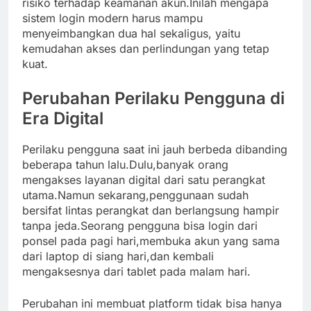
risiko terhadap keamanan akun.Inilah mengapa
sistem login modern harus mampu
menyeimbangkan dua hal sekaligus, yaitu
kemudahan akses dan perlindungan yang tetap
kuat.
Perubahan Perilaku Pengguna di
Era Digital
Perilaku pengguna saat ini jauh berbeda dibanding
beberapa tahun lalu.Dulu,banyak orang
mengakses layanan digital dari satu perangkat
utama.Namun sekarang,penggunaan sudah
bersifat lintas perangkat dan berlangsung hampir
tanpa jeda.Seorang pengguna bisa login dari
ponsel pada pagi hari,membuka akun yang sama
dari laptop di siang hari,dan kembali
mengaksesnya dari tablet pada malam hari.
Perubahan ini membuat platform tidak bisa hanya