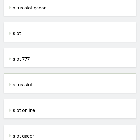
situs slot gacor
slot
slot 777
situs slot
slot online
slot gacor