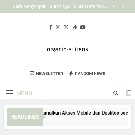
Skip
Cara Memperbarui Browser sebelum Mengakses
to
KAYA787 Alternatif
content
Panduan Lengkap Mengakses KAYA787 Alternatif
melalui Laptop dan Komputer
Panduan Mengoptimalkan Akses Mobile dan
Desktop secara Stabil dan Aman
Cara Menyimpan Tautan agar Mudah Ditemukan
dan Tetap Aman
Cara Memperbarui Browser sebelum Mengakses
KAYA787 Alternatif
Organic Suirens
Temukan Produk Organik Dan Solusi
Panduan Lengkap Mengakses KAYA787 Alternatif
NEWSLETTER
RANDOM NEWS
melalui Laptop dan Komputer
Kesehatan Alami Di Organic Suirens. Untuk
Gaya Hidup Yang Lebih Sehat Dan Alami.
MENU
nduan Mengoptimalkan Akses Mobile dan Desktop secara Sta
HEADLINES
Weeks Ago