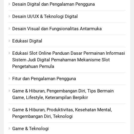
Desain Digital dan Pengalaman Pengguna
Desain UI/UX & Teknologi Digital
Desain Visual dan Fungsionalitas Antarmuka
Edukasi Digital
Edukasi Slot Online Panduan Dasar Permainan Informasi
Sistem Judi Digital Pemahaman Mekanisme Slot
Pengetahuan Pemula
Fitur dan Pengalaman Pengguna
Game & Hiburan, Pengembangan Diri, Tips Bermain
Game, Lifestyle, Keterampilan Berpikir
Game & Hiburan, Produktivitas, Kesehatan Mental,
Pengembangan Diri, Teknologi
Game & Teknologi