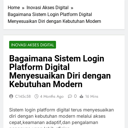
Home
Inovasi Akses Digital
Bagaimana Sistem Login Platform Digital
Menyesuaikan Diri dengan Kebutuhan Modern
INOVASI AKSES DIGITAL
Bagaimana Sistem Login
Platform Digital
Menyesuaikan Diri dengan
Kebutuhan Modern
0
C145c58
4 Months Ago
16 Mins
Sistem login platform digital terus menyesuaikan
diri dengan kebutuhan modern melalui akses
cepat,keamanan adaptif,dan pengalaman