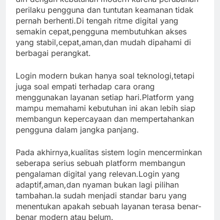
perilaku pengguna dan tuntutan keamanan tidak
pernah berhenti.Di tengah ritme digital yang
semakin cepat,pengguna membutuhkan akses
yang stabil,cepat,aman,dan mudah dipahami di
berbagai perangkat.
Login modern bukan hanya soal teknologi,tetapi
juga soal empati terhadap cara orang
menggunakan layanan setiap hari.Platform yang
mampu memahami kebutuhan ini akan lebih siap
membangun kepercayaan dan mempertahankan
pengguna dalam jangka panjang.
Pada akhirnya,kualitas sistem login mencerminkan
seberapa serius sebuah platform membangun
pengalaman digital yang relevan.Login yang
adaptif,aman,dan nyaman bukan lagi pilihan
tambahan.Ia sudah menjadi standar baru yang
menentukan apakah sebuah layanan terasa benar-
benar modern atau belum.