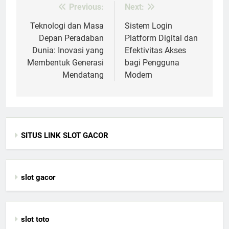
Previous:
Next:
Post
navigation
Teknologi dan Masa
Sistem Login
Depan Peradaban
Platform Digital dan
Dunia: Inovasi yang
Efektivitas Akses
Membentuk Generasi
bagi Pengguna
Mendatang
Modern
SITUS LINK SLOT GACOR
slot gacor
slot toto