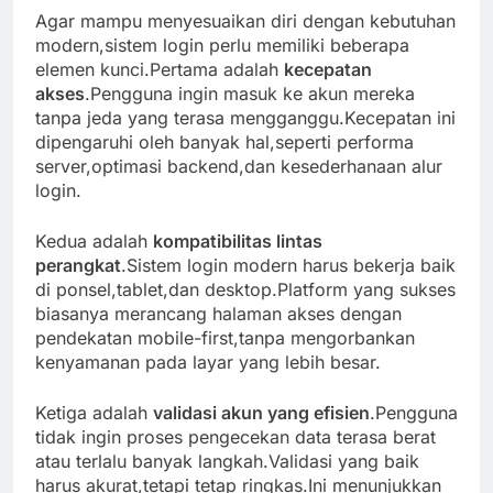
Agar mampu menyesuaikan diri dengan kebutuhan
modern,sistem login perlu memiliki beberapa
elemen kunci.Pertama adalah
kecepatan
akses
.Pengguna ingin masuk ke akun mereka
tanpa jeda yang terasa mengganggu.Kecepatan ini
dipengaruhi oleh banyak hal,seperti performa
server,optimasi backend,dan kesederhanaan alur
login.
Kedua adalah
kompatibilitas lintas
perangkat
.Sistem login modern harus bekerja baik
di ponsel,tablet,dan desktop.Platform yang sukses
biasanya merancang halaman akses dengan
pendekatan mobile-first,tanpa mengorbankan
kenyamanan pada layar yang lebih besar.
Ketiga adalah
validasi akun yang efisien
.Pengguna
tidak ingin proses pengecekan data terasa berat
atau terlalu banyak langkah.Validasi yang baik
harus akurat,tetapi tetap ringkas.Ini menunjukkan