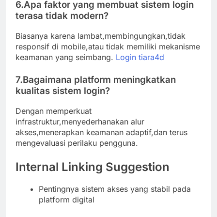
6.Apa faktor yang membuat sistem login
terasa tidak modern?
Biasanya karena lambat,membingungkan,tidak
responsif di mobile,atau tidak memiliki mekanisme
keamanan yang seimbang.
Login tiara4d
7.Bagaimana platform meningkatkan
kualitas sistem login?
Dengan memperkuat
infrastruktur,menyederhanakan alur
akses,menerapkan keamanan adaptif,dan terus
mengevaluasi perilaku pengguna.
Internal Linking Suggestion
Pentingnya sistem akses yang stabil pada
platform digital