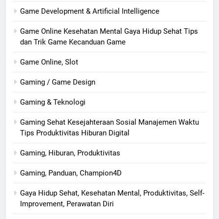
Game Development & Artificial Intelligence
Game Online Kesehatan Mental Gaya Hidup Sehat Tips
dan Trik Game Kecanduan Game
Game Online, Slot
Gaming / Game Design
Gaming & Teknologi
Gaming Sehat Kesejahteraan Sosial Manajemen Waktu
Tips Produktivitas Hiburan Digital
Gaming, Hiburan, Produktivitas
Gaming, Panduan, Champion4D
Gaya Hidup Sehat, Kesehatan Mental, Produktivitas, Self-
Improvement, Perawatan Diri