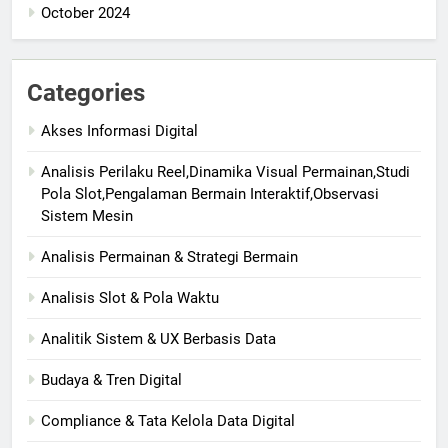
October 2024
Categories
Akses Informasi Digital
Analisis Perilaku Reel,Dinamika Visual Permainan,Studi
Pola Slot,Pengalaman Bermain Interaktif,Observasi
Sistem Mesin
Analisis Permainan & Strategi Bermain
Analisis Slot & Pola Waktu
Analitik Sistem & UX Berbasis Data
Budaya & Tren Digital
Compliance & Tata Kelola Data Digital