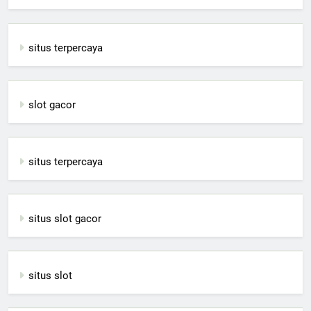
situs terpercaya
slot gacor
situs terpercaya
situs slot gacor
situs slot