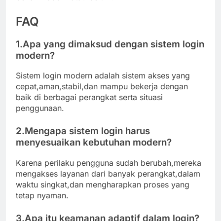
FAQ
1.Apa yang dimaksud dengan sistem login
modern?
Sistem login modern adalah sistem akses yang
cepat,aman,stabil,dan mampu bekerja dengan
baik di berbagai perangkat serta situasi
penggunaan.
2.Mengapa sistem login harus
menyesuaikan kebutuhan modern?
Karena perilaku pengguna sudah berubah,mereka
mengakses layanan dari banyak perangkat,dalam
waktu singkat,dan mengharapkan proses yang
tetap nyaman.
3.Apa itu keamanan adaptif dalam login?