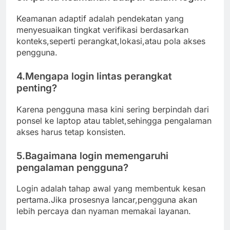
Keamanan adaptif adalah pendekatan yang
menyesuaikan tingkat verifikasi berdasarkan
konteks,seperti perangkat,lokasi,atau pola akses
pengguna.
4.Mengapa login lintas perangkat
penting?
Karena pengguna masa kini sering berpindah dari
ponsel ke laptop atau tablet,sehingga pengalaman
akses harus tetap konsisten.
5.Bagaimana login memengaruhi
pengalaman pengguna?
Login adalah tahap awal yang membentuk kesan
pertama.Jika prosesnya lancar,pengguna akan
lebih percaya dan nyaman memakai layanan.