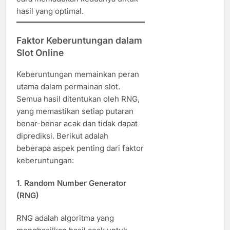
hasil yang optimal.
Faktor Keberuntungan dalam
Slot Online
Keberuntungan memainkan peran
utama dalam permainan slot.
Semua hasil ditentukan oleh RNG,
yang memastikan setiap putaran
benar-benar acak dan tidak dapat
diprediksi. Berikut adalah
beberapa aspek penting dari faktor
keberuntungan:
1. Random Number Generator
(RNG)
RNG adalah algoritma yang