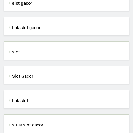
slot gacor
link slot gacor
slot
Slot Gacor
link slot
situs slot gacor