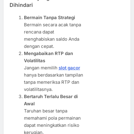
Dihindari
Bermain Tanpa Strategi
Bermain secara acak tanpa
rencana dapat
menghabiskan saldo Anda
dengan cepat.
Mengabaikan RTP dan
Volatilitas
Jangan memilih
slot gacor
hanya berdasarkan tampilan
tanpa memeriksa RTP dan
volatilitasnya.
Bertaruh Terlalu Besar di
Awal
Taruhan besar tanpa
memahami pola permainan
dapat meningkatkan risiko
kerugian.