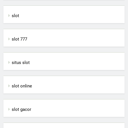
slot
slot 777
situs slot
slot online
slot gacor