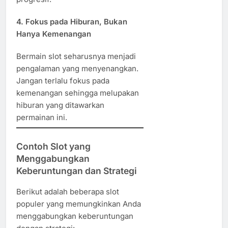
4. Fokus pada Hiburan, Bukan
Hanya Kemenangan
Bermain slot seharusnya menjadi
pengalaman yang menyenangkan.
Jangan terlalu fokus pada
kemenangan sehingga melupakan
hiburan yang ditawarkan
permainan ini.
Contoh Slot yang
Menggabungkan
Keberuntungan dan Strategi
Berikut adalah beberapa slot
populer yang memungkinkan Anda
menggabungkan keberuntungan