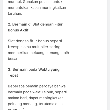
muncul. Gunakan pola ini untuk
menentukan kapan meningkatkan
taruhan.
2. Bermain di Slot dengan Fitur
Bonus Aktif
Slot dengan fitur bonus seperti
freespin atau multiplier sering
memberikan peluang menang lebih
besar.
3. Bermain pada Waktu yang
Tepat
Beberapa pemain percaya bahwa
bermain pada waktu sibuk, seperti
malam hari, dapat meningkatkan
peluang menang, terutama di slot
progresif.