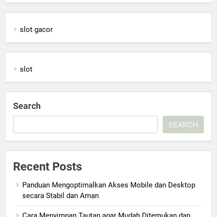
slot gacor
slot
Search
SEARCH
Recent Posts
Panduan Mengoptimalkan Akses Mobile dan Desktop
secara Stabil dan Aman
Cara Menyimpan Tautan agar Mudah Ditemukan dan