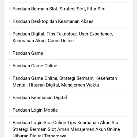
Panduan Bermain Slot, Strategi Slot, Fitur Slot
Panduan Desktop dan Keamanan Akses
Panduan Digital, Tips Teknologi, User Experience,
Keamanan Akun, Game Online
Panduan Game
Panduan Game Online
Panduan Game Online, Strategi Bermain, Kesehatan
Mental, Hiburan Digital, Manajemen Waktu
Panduan Keamanan Digital
Panduan Login Mobile
Panduan Login Slot Online Tips Keamanan Akun Slot
Strategi Bermain Slot Aman Manajemen Akun Online
Hiburan Digital Terpercaya