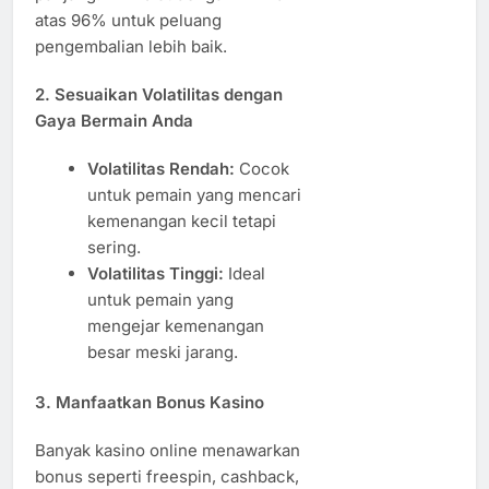
atas 96% untuk peluang
pengembalian lebih baik.
2. Sesuaikan Volatilitas dengan
Gaya Bermain Anda
Volatilitas Rendah:
Cocok
untuk pemain yang mencari
kemenangan kecil tetapi
sering.
Volatilitas Tinggi:
Ideal
untuk pemain yang
mengejar kemenangan
besar meski jarang.
3. Manfaatkan Bonus Kasino
Banyak kasino online menawarkan
bonus seperti freespin, cashback,