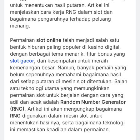
untuk menentukan hasil putaran. Artikel ini
menjelaskan cara kerja RNG dalam slot dan
bagaimana pengaruhnya terhadap peluang
menang.
Permainan
slot online
telah menjadi salah satu
bentuk hiburan paling populer di kasino digital,
dengan berbagai tema menarik, fitur bonus yang
slot gacor
, dan kesempatan untuk meraih
kemenangan besar. Namun, banyak pemain yang
belum sepenuhnya memahami bagaimana hasil
dari setiap putaran di mesin slot ditentukan. Salah
satu teknologi utama yang memungkinkan
permainan slot untuk berjalan dengan cara yang
adil dan acak adalah
Random Number Generator
(RNG)
. Artikel ini akan mengungkap bagaimana
RNG
digunakan dalam mesin slot untuk
menentukan hasilnya, serta bagaimana teknologi
ini memastikan keadilan dalam permainan.