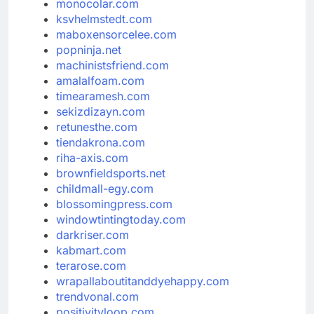
monocolar.com
ksvhelmstedt.com
maboxensorcelee.com
popninja.net
machinistsfriend.com
amalalfoam.com
timearamesh.com
sekizdizayn.com
retunesthe.com
tiendakrona.com
riha-axis.com
brownfieldsports.net
childmall-egy.com
blossomingpress.com
windowtintingtoday.com
darkriser.com
kabmart.com
terarose.com
wrapallaboutitanddyehappy.com
trendvonal.com
positivityloop.com