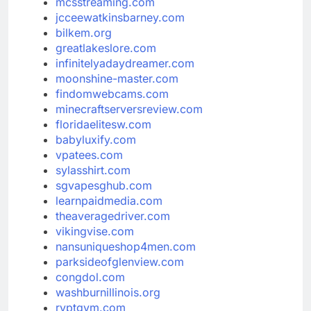
mcsstreaming.com
jcceewatkinsbarney.com
bilkem.org
greatlakeslore.com
infinitelyadaydreamer.com
moonshine-master.com
findomwebcams.com
minecraftserversreview.com
floridaelitesw.com
babyluxify.com
vpatees.com
sylasshirt.com
sgvapesghub.com
learnpaidmedia.com
theaveragedriver.com
vikingvise.com
nansuniqueshop4men.com
parksideofglenview.com
congdol.com
washburnillinois.org
ryptgym.com