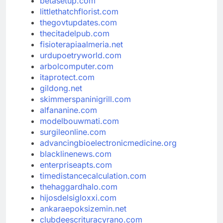
betasetup.com
littlethatchflorist.com
thegovtupdates.com
thecitadelpub.com
fisioterapiaalmeria.net
urdupoetryworld.com
arbolcomputer.com
itaprotect.com
gildong.net
skimmerspaninigrill.com
alfananine.com
modelbouwmati.com
surgileonline.com
advancingbioelectronicmedicine.org
blacklinenews.com
enterpriseapts.com
timedistancecalculation.com
thehaggardhalo.com
hijosdelsigloxxi.com
ankaraepoksizemin.net
clubdeescrituracyrano.com