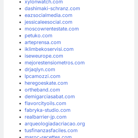
xylonwatch.com
dashimaki-schranz.com
eazsocialmedia.com
jessicaleesocial.com
moscowrentestate.com
petuko.com
arteprensa.com
iklimbekoservisi.com
iseweurope.com
mejorestensiometros.com
drjaqlyn.com
lpcamozzi.com
heregoeskate.com
ortheband.com
demigarciasabat.com
flavorcityoils.com
fabryka-studio.com
realbarrier-jp.com
arqueologiadacriacao.org
tusfinanzasfaciles.com
maroc-recettes.com