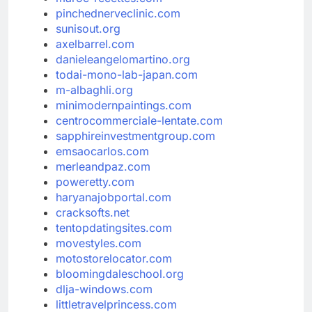
pinchednerveclinic.com
sunisout.org
axelbarrel.com
danieleangelomartino.org
todai-mono-lab-japan.com
m-albaghli.org
minimodernpaintings.com
centrocommerciale-lentate.com
sapphireinvestmentgroup.com
emsaocarlos.com
merleandpaz.com
poweretty.com
haryanajobportal.com
cracksofts.net
tentopdatingsites.com
movestyles.com
motostorelocator.com
bloomingdaleschool.org
dlja-windows.com
littletravelprincess.com