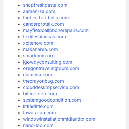
shopfreshpasta.com
aaman-sa.com
thebestfootballs.com
cancerprotalk.com
mayfieldcellphonerepairs.com
textilesblankas.com
xcitenow.com
makanarea.com
smartmum.org
jgowdyconsulting.com
oregontravelingtours.com
ekimena.com
thecrayonbug.com
clouddesktopservice.com
bitlink-defi.com
systemgoodcondition.com
littledittle.com
tawara-an.com
windowinstallationmidlandtx.com
nano-loo.com