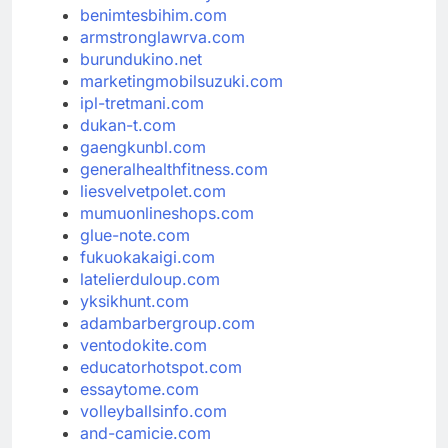
benimtesbihim.com
armstronglawrva.com
burundukino.net
marketingmobilsuzuki.com
ipl-tretmani.com
dukan-t.com
gaengkunbl.com
generalhealthfitness.com
liesvelvetpolet.com
mumuonlineshops.com
glue-note.com
fukuokakaigi.com
latelierduloup.com
yksikhunt.com
adambarbergroup.com
ventodokite.com
educatorhotspot.com
essaytome.com
volleyballsinfo.com
and-camicie.com