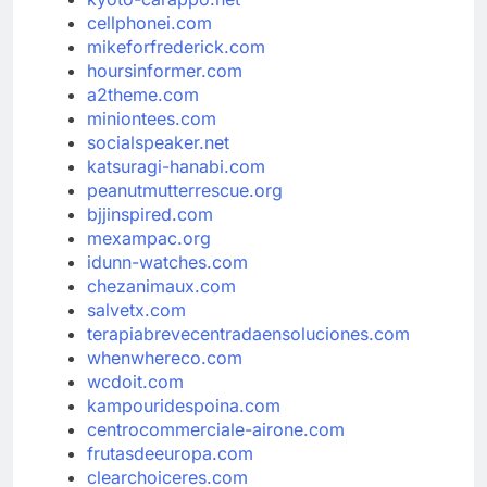
cellphonei.com
mikeforfrederick.com
hoursinformer.com
a2theme.com
miniontees.com
socialspeaker.net
katsuragi-hanabi.com
peanutmutterrescue.org
bjjinspired.com
mexampac.org
idunn-watches.com
chezanimaux.com
salvetx.com
terapiabrevecentradaensoluciones.com
whenwhereco.com
wcdoit.com
kampouridespoina.com
centrocommerciale-airone.com
frutasdeeuropa.com
clearchoiceres.com