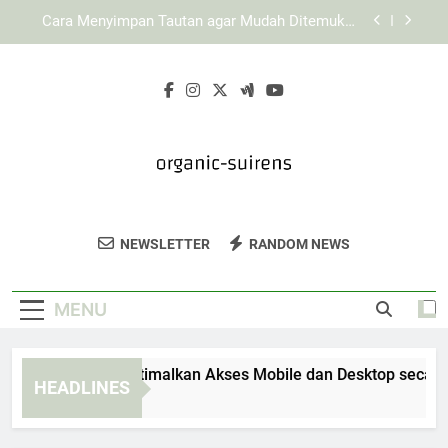
Skip
Cara Memperbarui Browser sebelum Mengakses
to
KAYA787 Alternatif
content
Panduan Lengkap Mengakses KAYA787 Alternatif
melalui Laptop dan Komputer
Panduan Mengoptimalkan Akses Mobile dan
Desktop secara Stabil dan Aman
Cara Menyimpan Tautan agar Mudah Ditemukan
dan Tetap Aman
Cara Memperbarui Browser sebelum Mengakses
KAYA787 Alternatif
Organic Suirens
Temukan Produk Organik Dan Solusi
Panduan Lengkap Mengakses KAYA787 Alternatif
NEWSLETTER
RANDOM NEWS
melalui Laptop dan Komputer
Kesehatan Alami Di Organic Suirens. Untuk
Gaya Hidup Yang Lebih Sehat Dan Alami.
MENU
nduan Mengoptimalkan Akses Mobile dan Desktop secara Sta
HEADLINES
eeks Ago