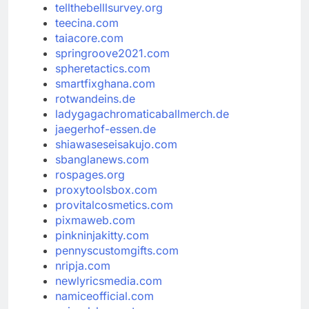
tellthebelllsurvey.org
teecina.com
taiacore.com
springroove2021.com
spheretactics.com
smartfixghana.com
rotwandeins.de
ladygagachromaticaballmerch.de
jaegerhof-essen.de
shiawaseseisakujo.com
sbanglanews.com
rospages.org
proxytoolsbox.com
provitalcosmetics.com
pixmaweb.com
pinkninjakitty.com
pennyscustomgifts.com
nripja.com
newlyricsmedia.com
namiceofficial.com