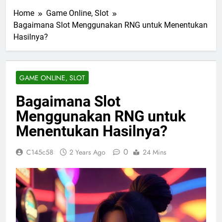
Home
Game Online, Slot
Bagaimana Slot Menggunakan RNG untuk Menentukan
Hasilnya?
GAME ONLINE, SLOT
Bagaimana Slot
Menggunakan RNG untuk
Menentukan Hasilnya?
0
C145c58
2 Years Ago
24 Mins