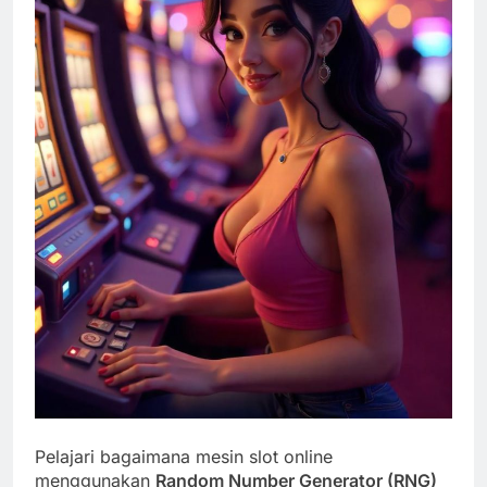
Pelajari bagaimana mesin slot online
menggunakan
Random Number Generator (RNG)