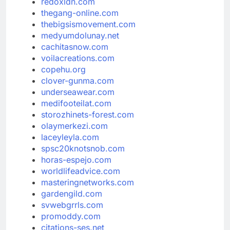
redoxldn.com
thegang-online.com
thebigsismovement.com
medyumdolunay.net
cachitasnow.com
voilacreations.com
copehu.org
clover-gunma.com
underseawear.com
medifooteilat.com
storozhinets-forest.com
olaymerkezi.com
laceyleyla.com
spsc20knotsnob.com
horas-espejo.com
worldlifeadvice.com
masteringnetworks.com
gardengild.com
svwebgrrls.com
promoddy.com
citations-ses.net