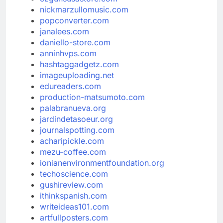
nickmarzullomusic.com
popconverter.com
janalees.com
daniello-store.com
anninhvps.com
hashtaggadgetz.com
imageuploading.net
edureaders.com
production-matsumoto.com
palabranueva.org
jardindetasoeur.org
journalspotting.com
acharipickle.com
mezu-coffee.com
ionianenvironmentfoundation.org
techoscience.com
gushireview.com
ithinkspanish.com
writeideas101.com
artfullposters.com