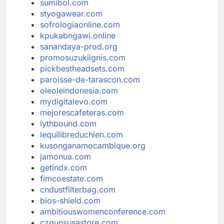
sumibol.com
styogawear.com
sofrologiaonline.com
kpukabngawi.online
sanandaya-prod.org
promosuzukiignis.com
pickbestheadsets.com
paroisse-de-tarascon.com
oleoleindonesia.com
mydigitalevo.com
mejorescafeteras.com
lythbound.com
lequilibreduchien.com
kusonganamocambique.org
jamonua.com
getindx.com
fimcoestate.com
cndustfilterbag.com
bios-shield.com
ambitiouswomenconference.com
czgunsusastore.com