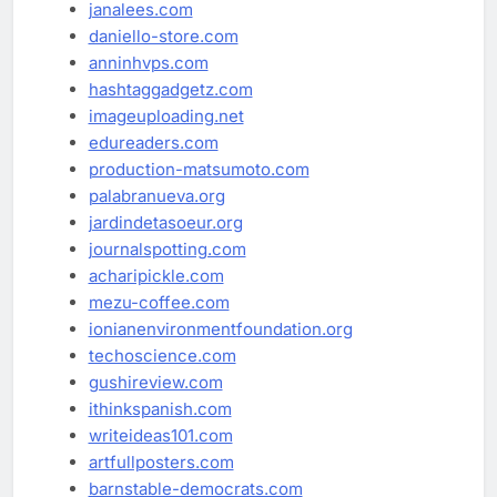
janalees.com
daniello-store.com
anninhvps.com
hashtaggadgetz.com
imageuploading.net
edureaders.com
production-matsumoto.com
palabranueva.org
jardindetasoeur.org
journalspotting.com
acharipickle.com
mezu-coffee.com
ionianenvironmentfoundation.org
techoscience.com
gushireview.com
ithinkspanish.com
writeideas101.com
artfullposters.com
barnstable-democrats.com