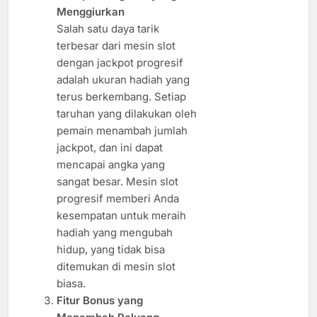
Menggiurkan
Salah satu daya tarik
terbesar dari mesin slot
dengan jackpot progresif
adalah ukuran hadiah yang
terus berkembang. Setiap
taruhan yang dilakukan oleh
pemain menambah jumlah
jackpot, dan ini dapat
mencapai angka yang
sangat besar. Mesin slot
progresif memberi Anda
kesempatan untuk meraih
hadiah yang mengubah
hidup, yang tidak bisa
ditemukan di mesin slot
biasa.
Fitur Bonus yang