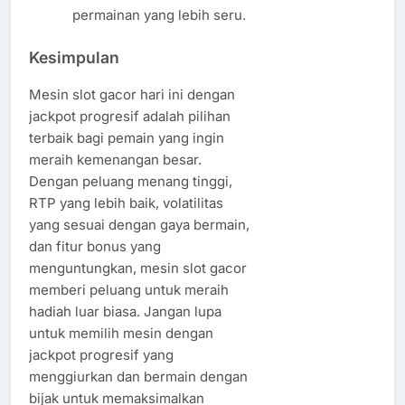
permainan yang lebih seru.
Kesimpulan
Mesin slot gacor hari ini dengan
jackpot progresif adalah pilihan
terbaik bagi pemain yang ingin
meraih kemenangan besar.
Dengan peluang menang tinggi,
RTP yang lebih baik, volatilitas
yang sesuai dengan gaya bermain,
dan fitur bonus yang
menguntungkan, mesin slot gacor
memberi peluang untuk meraih
hadiah luar biasa. Jangan lupa
untuk memilih mesin dengan
jackpot progresif yang
menggiurkan dan bermain dengan
bijak untuk memaksimalkan