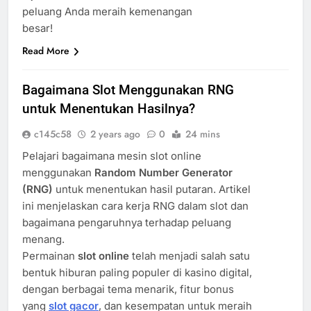
peluang Anda meraih kemenangan
besar!
Read More
Bagaimana Slot Menggunakan RNG
untuk Menentukan Hasilnya?
c145c58
2 years ago
0
24 mins
Pelajari bagaimana mesin slot online
menggunakan
Random Number Generator
(RNG)
untuk menentukan hasil putaran. Artikel
ini menjelaskan cara kerja RNG dalam slot dan
bagaimana pengaruhnya terhadap peluang
menang.
Permainan
slot online
telah menjadi salah satu
bentuk hiburan paling populer di kasino digital,
dengan berbagai tema menarik, fitur bonus
yang
slot gacor
, dan kesempatan untuk meraih