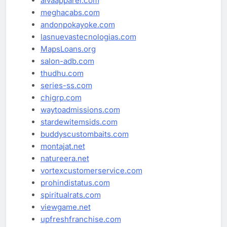
alvaapparel.com
meghacabs.com
andonpokayoke.com
lasnuevastecnologias.com
MapsLoans.org
salon-adb.com
thudhu.com
series-ss.com
chigrp.com
waytoadmissions.com
stardewitemsids.com
buddyscustombaits.com
montajat.net
natureera.net
vortexcustomerservice.com
prohindistatus.com
spiritualrats.com
viewgame.net
upfreshfranchise.com