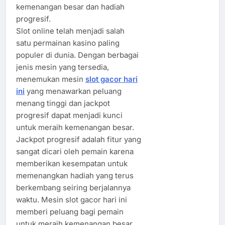
kemenangan besar dan hadiah
progresif.
Slot online telah menjadi salah
satu permainan kasino paling
populer di dunia. Dengan berbagai
jenis mesin yang tersedia,
menemukan mesin
slot gacor hari
ini
yang menawarkan peluang
menang tinggi dan jackpot
progresif dapat menjadi kunci
untuk meraih kemenangan besar.
Jackpot progresif adalah fitur yang
sangat dicari oleh pemain karena
memberikan kesempatan untuk
memenangkan hadiah yang terus
berkembang seiring berjalannya
waktu. Mesin slot gacor hari ini
memberi peluang bagi pemain
untuk meraih kemenangan besar