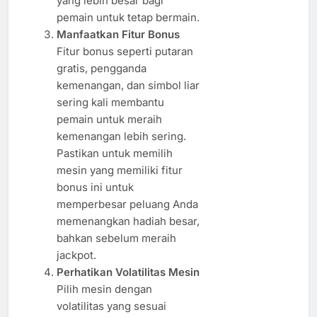
yang lebih besar bagi
pemain untuk tetap bermain.
Manfaatkan Fitur Bonus
Fitur bonus seperti putaran
gratis, pengganda
kemenangan, dan simbol liar
sering kali membantu
pemain untuk meraih
kemenangan lebih sering.
Pastikan untuk memilih
mesin yang memiliki fitur
bonus ini untuk
memperbesar peluang Anda
memenangkan hadiah besar,
bahkan sebelum meraih
jackpot.
Perhatikan Volatilitas Mesin
Pilih mesin dengan
volatilitas yang sesuai