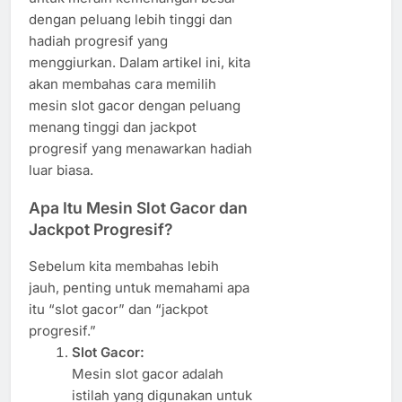
dengan peluang lebih tinggi dan
hadiah progresif yang
menggiurkan. Dalam artikel ini, kita
akan membahas cara memilih
mesin slot gacor dengan peluang
menang tinggi dan jackpot
progresif yang menawarkan hadiah
luar biasa.
Apa Itu Mesin Slot Gacor dan
Jackpot Progresif?
Sebelum kita membahas lebih
jauh, penting untuk memahami apa
itu “slot gacor” dan “jackpot
progresif.”
Slot Gacor:
Mesin slot gacor adalah
istilah yang digunakan untuk