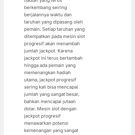
hadiah yang terus
berkembang seiring
berjalannya waktu dan
taruhan yang dipasang oleh
pemain. Setiap taruhan yang
ditempatkan pada mesin slot
progresif akan menambah
jumlah jackpot. Karena
jackpot ini terus bertambah
hingga ada pemain yang
memenangkan hadiah
utama, jackpot progresif
sering kali bisa mencapai
jumlah yang sangat besar,
bahkan mencapai jutaan
dolar. Mesin slot dengan
jackpot progresif
menawarkan potensi
kemenangan yang sangat