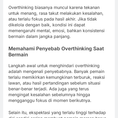
Overthinking biasanya muncul karena tekanan
untuk menang, rasa takut melakukan kesalahan,
atau terlalu fokus pada hasil akhir. Jika tidak
dikelola dengan baik, kondisi ini dapat
memengaruhi mental, emosi, bahkan konsistensi
bermain dalam jangka panjang.
Memahami Penyebab Overthinking Saat
Bermain
Langkah awal untuk menghindari overthinking
adalah mengenali penyebabnya. Banyak pemain
terlalu memikirkan kemungkinan terburuk, reaksi
lawan, atau hasil pertandingan sebelum situasi
benar-benar terjadi. Ada juga yang terus
mengingat kesalahan sebelumnya hingga
mengganggu fokus di momen berikutnya.
Selain itu, ekspektasi yang terlalu tinggi terhadap