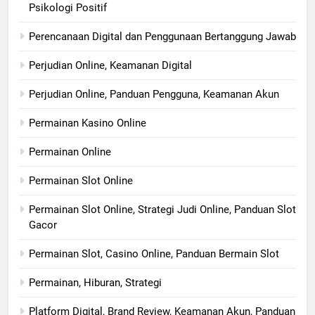
Psikologi Positif
Perencanaan Digital dan Penggunaan Bertanggung Jawab
Perjudian Online, Keamanan Digital
Perjudian Online, Panduan Pengguna, Keamanan Akun
Permainan Kasino Online
Permainan Online
Permainan Slot Online
Permainan Slot Online, Strategi Judi Online, Panduan Slot
Gacor
Permainan Slot, Casino Online, Panduan Bermain Slot
Permainan, Hiburan, Strategi
Platform Digital, Brand Review, Keamanan Akun, Panduan