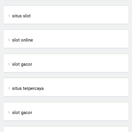
situs slot
slot online
slot gacor
situs terpercaya
slot gacor