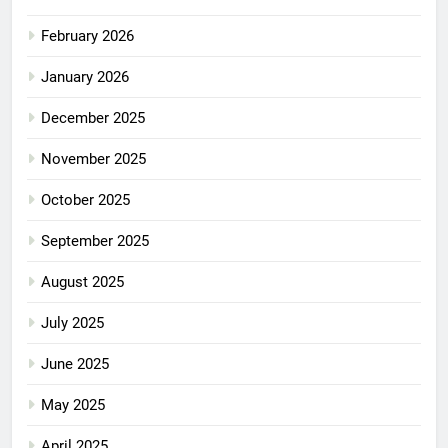
February 2026
January 2026
December 2025
November 2025
October 2025
September 2025
August 2025
July 2025
June 2025
May 2025
April 2025