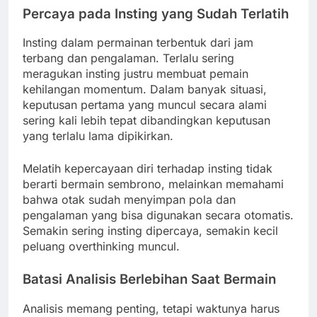
Percaya pada Insting yang Sudah Terlatih
Insting dalam permainan terbentuk dari jam
terbang dan pengalaman. Terlalu sering
meragukan insting justru membuat pemain
kehilangan momentum. Dalam banyak situasi,
keputusan pertama yang muncul secara alami
sering kali lebih tepat dibandingkan keputusan
yang terlalu lama dipikirkan.
Melatih kepercayaan diri terhadap insting tidak
berarti bermain sembrono, melainkan memahami
bahwa otak sudah menyimpan pola dan
pengalaman yang bisa digunakan secara otomatis.
Semakin sering insting dipercaya, semakin kecil
peluang overthinking muncul.
Batasi Analisis Berlebihan Saat Bermain
Analisis memang penting, tetapi waktunya harus