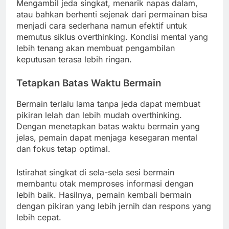
Mengambil jeda singkat, menarik napas dalam,
atau bahkan berhenti sejenak dari permainan bisa
menjadi cara sederhana namun efektif untuk
memutus siklus overthinking. Kondisi mental yang
lebih tenang akan membuat pengambilan
keputusan terasa lebih ringan.
Tetapkan Batas Waktu Bermain
Bermain terlalu lama tanpa jeda dapat membuat
pikiran lelah dan lebih mudah overthinking.
Dengan menetapkan batas waktu bermain yang
jelas, pemain dapat menjaga kesegaran mental
dan fokus tetap optimal.
Istirahat singkat di sela-sela sesi bermain
membantu otak memproses informasi dengan
lebih baik. Hasilnya, pemain kembali bermain
dengan pikiran yang lebih jernih dan respons yang
lebih cepat.