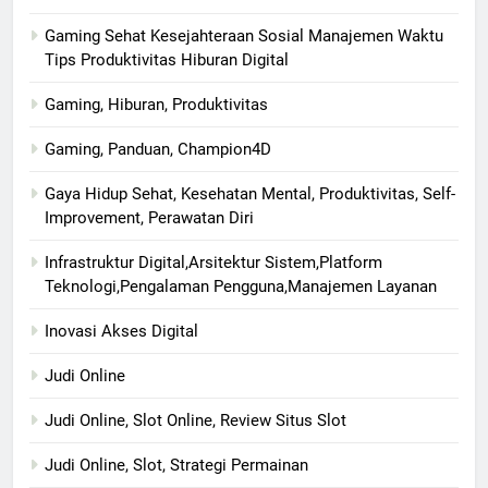
Gaming Sehat Kesejahteraan Sosial Manajemen Waktu
Tips Produktivitas Hiburan Digital
Gaming, Hiburan, Produktivitas
Gaming, Panduan, Champion4D
Gaya Hidup Sehat, Kesehatan Mental, Produktivitas, Self-
Improvement, Perawatan Diri
Infrastruktur Digital,Arsitektur Sistem,Platform
Teknologi,Pengalaman Pengguna,Manajemen Layanan
Inovasi Akses Digital
Judi Online
Judi Online, Slot Online, Review Situs Slot
Judi Online, Slot, Strategi Permainan