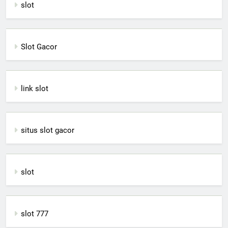
slot
Slot Gacor
link slot
situs slot gacor
slot
slot 777