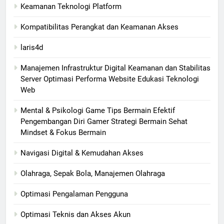
Keamanan Teknologi Platform
Kompatibilitas Perangkat dan Keamanan Akses
laris4d
Manajemen Infrastruktur Digital Keamanan dan Stabilitas
Server Optimasi Performa Website Edukasi Teknologi
Web
Mental & Psikologi Game Tips Bermain Efektif
Pengembangan Diri Gamer Strategi Bermain Sehat
Mindset & Fokus Bermain
Navigasi Digital & Kemudahan Akses
Olahraga, Sepak Bola, Manajemen Olahraga
Optimasi Pengalaman Pengguna
Optimasi Teknis dan Akses Akun