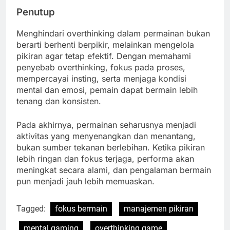
Penutup
Menghindari overthinking dalam permainan bukan
berarti berhenti berpikir, melainkan mengelola
pikiran agar tetap efektif. Dengan memahami
penyebab overthinking, fokus pada proses,
mempercayai insting, serta menjaga kondisi
mental dan emosi, pemain dapat bermain lebih
tenang dan konsisten.
Pada akhirnya, permainan seharusnya menjadi
aktivitas yang menyenangkan dan menantang,
bukan sumber tekanan berlebihan. Ketika pikiran
lebih ringan dan fokus terjaga, performa akan
meningkat secara alami, dan pengalaman bermain
pun menjadi jauh lebih memuaskan.
Tagged:
fokus bermain
manajemen pikiran
mental gaming
overthinking game