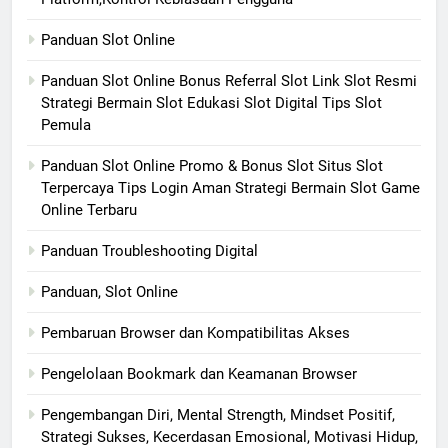
Panduan Slot Online
Panduan Slot Online Bonus Referral Slot Link Slot Resmi
Strategi Bermain Slot Edukasi Slot Digital Tips Slot
Pemula
Panduan Slot Online Promo & Bonus Slot Situs Slot
Terpercaya Tips Login Aman Strategi Bermain Slot Game
Online Terbaru
Panduan Troubleshooting Digital
Panduan, Slot Online
Pembaruan Browser dan Kompatibilitas Akses
Pengelolaan Bookmark dan Keamanan Browser
Pengembangan Diri, Mental Strength, Mindset Positif,
Strategi Sukses, Kecerdasan Emosional, Motivasi Hidup,