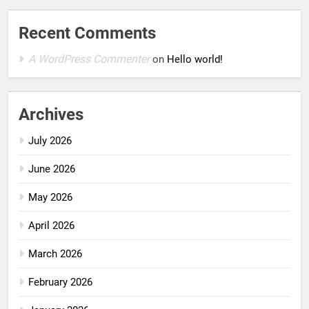
Recent Comments
A WordPress Commenter
on
Hello world!
Archives
July 2026
June 2026
May 2026
April 2026
March 2026
February 2026