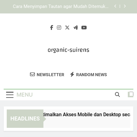
Skip
Cara Memperbarui Browser sebelum Mengakses
to
KAYA787 Alternatif
content
Panduan Lengkap Mengakses KAYA787 Alternatif
melalui Laptop dan Komputer
Panduan Mengoptimalkan Akses Mobile dan
Desktop secara Stabil dan Aman
Cara Menyimpan Tautan agar Mudah Ditemukan
dan Tetap Aman
Cara Memperbarui Browser sebelum Mengakses
KAYA787 Alternatif
Organic Suirens
Temukan Produk Organik Dan Solusi
Panduan Lengkap Mengakses KAYA787 Alternatif
NEWSLETTER
RANDOM NEWS
melalui Laptop dan Komputer
Kesehatan Alami Di Organic Suirens. Untuk
Gaya Hidup Yang Lebih Sehat Dan Alami.
MENU
nduan Mengoptimalkan Akses Mobile dan Desktop secara Sta
HEADLINES
Weeks Ago