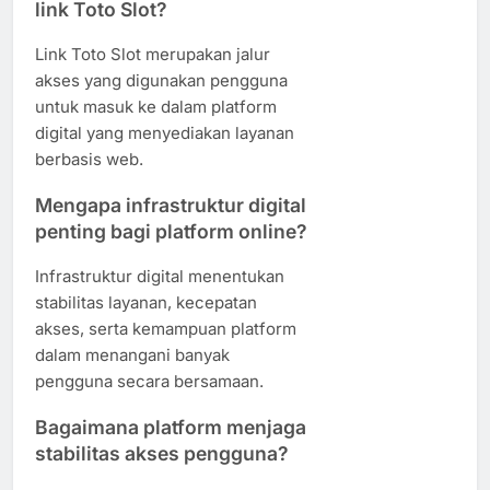
link Toto Slot?
Link Toto Slot merupakan jalur
akses yang digunakan pengguna
untuk masuk ke dalam platform
digital yang menyediakan layanan
berbasis web.
Mengapa infrastruktur digital
penting bagi platform online?
Infrastruktur digital menentukan
stabilitas layanan, kecepatan
akses, serta kemampuan platform
dalam menangani banyak
pengguna secara bersamaan.
Bagaimana platform menjaga
stabilitas akses pengguna?