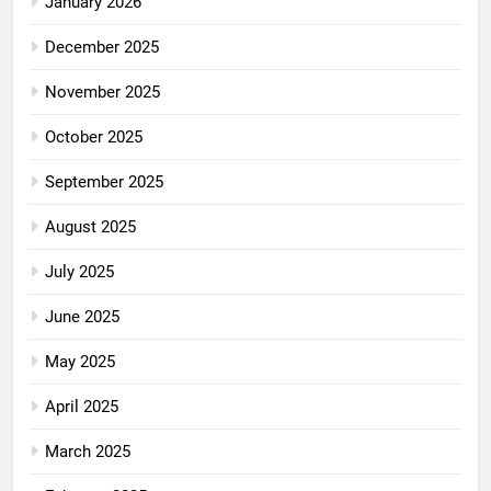
January 2026
December 2025
November 2025
October 2025
September 2025
August 2025
July 2025
June 2025
May 2025
April 2025
March 2025