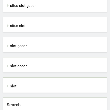
situs slot gacor
situs slot
slot gacor
slot gacor
slot
Search