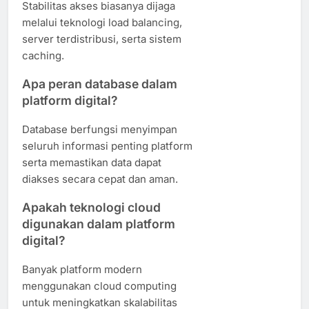
Stabilitas akses biasanya dijaga
melalui teknologi load balancing,
server terdistribusi, serta sistem
caching.
Apa peran database dalam
platform digital?
Database berfungsi menyimpan
seluruh informasi penting platform
serta memastikan data dapat
diakses secara cepat dan aman.
Apakah teknologi cloud
digunakan dalam platform
digital?
Banyak platform modern
menggunakan cloud computing
untuk meningkatkan skalabilitas