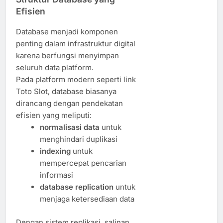
Efisien
Database menjadi komponen
penting dalam infrastruktur digital
karena berfungsi menyimpan
seluruh data platform.
Pada platform modern seperti link
Toto Slot, database biasanya
dirancang dengan pendekatan
efisien yang meliputi:
normalisasi data
untuk
menghindari duplikasi
indexing
untuk
mempercepat pencarian
informasi
database replication
untuk
menjaga ketersediaan data
Dengan sistem replikasi, salinan