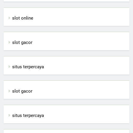
slot online
slot gacor
situs terpercaya
slot gacor
situs terpercaya