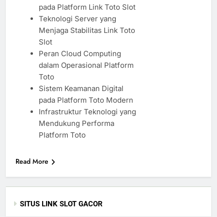
pada Platform Link Toto Slot
Teknologi Server yang
Menjaga Stabilitas Link Toto
Slot
Peran Cloud Computing
dalam Operasional Platform
Toto
Sistem Keamanan Digital
pada Platform Toto Modern
Infrastruktur Teknologi yang
Mendukung Performa
Platform Toto
Read More
SITUS LINK SLOT GACOR