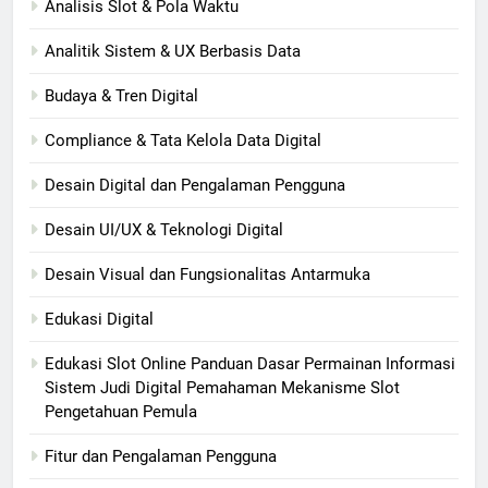
Analisis Slot & Pola Waktu
Analitik Sistem & UX Berbasis Data
Budaya & Tren Digital
Compliance & Tata Kelola Data Digital
Desain Digital dan Pengalaman Pengguna
Desain UI/UX & Teknologi Digital
Desain Visual dan Fungsionalitas Antarmuka
Edukasi Digital
Edukasi Slot Online Panduan Dasar Permainan Informasi
Sistem Judi Digital Pemahaman Mekanisme Slot
Pengetahuan Pemula
Fitur dan Pengalaman Pengguna