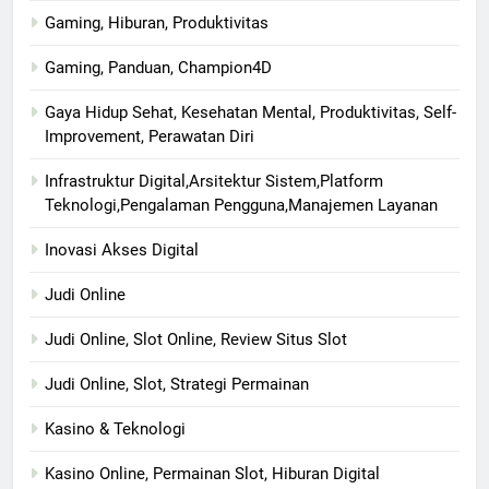
Gaming, Hiburan, Produktivitas
Gaming, Panduan, Champion4D
Gaya Hidup Sehat, Kesehatan Mental, Produktivitas, Self-
Improvement, Perawatan Diri
Infrastruktur Digital,Arsitektur Sistem,Platform
Teknologi,Pengalaman Pengguna,Manajemen Layanan
Inovasi Akses Digital
Judi Online
Judi Online, Slot Online, Review Situs Slot
Judi Online, Slot, Strategi Permainan
Kasino & Teknologi
Kasino Online, Permainan Slot, Hiburan Digital