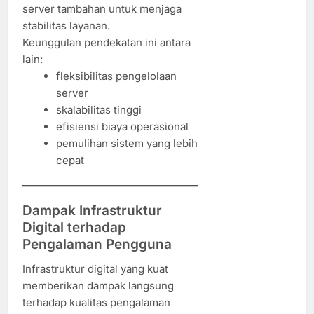
server tambahan untuk menjaga
stabilitas layanan.
Keunggulan pendekatan ini antara
lain:
fleksibilitas pengelolaan
server
skalabilitas tinggi
efisiensi biaya operasional
pemulihan sistem yang lebih
cepat
Dampak Infrastruktur
Digital terhadap
Pengalaman Pengguna
Infrastruktur digital yang kuat
memberikan dampak langsung
terhadap kualitas pengalaman