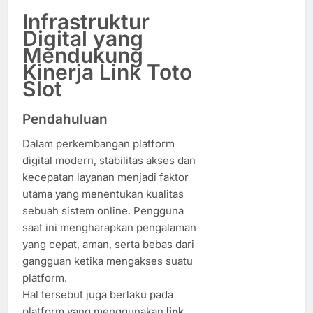
Infrastruktur
Digital yang
Mendukung
Kinerja Link Toto
Slot
Pendahuluan
Dalam perkembangan platform
digital modern, stabilitas akses dan
kecepatan layanan menjadi faktor
utama yang menentukan kualitas
sebuah sistem online. Pengguna
saat ini mengharapkan pengalaman
yang cepat, aman, serta bebas dari
gangguan ketika mengakses suatu
platform.
Hal tersebut juga berlaku pada
platform yang menggunakan
link