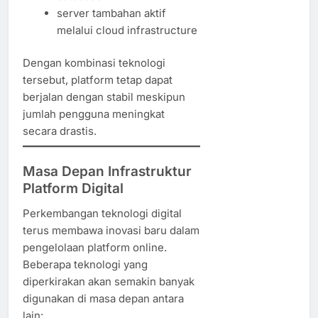
server tambahan aktif
melalui cloud infrastructure
Dengan kombinasi teknologi
tersebut, platform tetap dapat
berjalan dengan stabil meskipun
jumlah pengguna meningkat
secara drastis.
Masa Depan Infrastruktur
Platform Digital
Perkembangan teknologi digital
terus membawa inovasi baru dalam
pengelolaan platform online.
Beberapa teknologi yang
diperkirakan akan semakin banyak
digunakan di masa depan antara
lain: