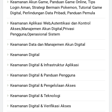
Keamanan Akun Game, Panduan Game Online, Tips
Login Aman, Strategi Bermain Pokemon, Tutorial Game
Digital, Perlindungan Data Pribadi, Panduan Pemula
Keamanan Aplikasi Web,Autentikasi dan Kontrol
Akses,Manajemen Akun Digital,Privasi
Pengguna,Operasional Sistem
Keamanan Data dan Manajemen Akun Digital
Keamanan Digital
Keamanan Digital & Infrastruktur Aplikasi
Keamanan Digital & Panduan Pengguna
Keamanan Digital & Pengelolaan Akses
Keamanan Digital & Teknologi
Keamanan Digital & Verifikasi Akses