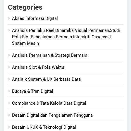
Categories
Akses Informasi Digital
Analisis Perilaku Reel,Dinamika Visual Permainan,Studi
Pola Slot,Pengalaman Bermain Interaktif,Observasi
Sistem Mesin
Analisis Permainan & Strategi Bermain
Analisis Slot & Pola Waktu
Analitik Sistem & UX Berbasis Data
Budaya & Tren Digital
Compliance & Tata Kelola Data Digital
Desain Digital dan Pengalaman Pengguna
Desain UI/UX & Teknologi Digital