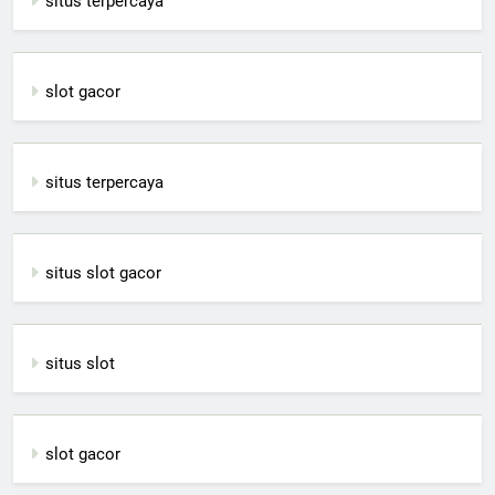
situs terpercaya
slot gacor
situs terpercaya
situs slot gacor
situs slot
slot gacor