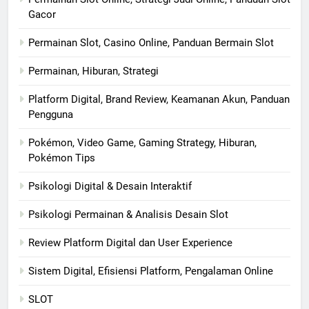
Gacor
Permainan Slot, Casino Online, Panduan Bermain Slot
Permainan, Hiburan, Strategi
Platform Digital, Brand Review, Keamanan Akun, Panduan
Pengguna
Pokémon, Video Game, Gaming Strategy, Hiburan,
Pokémon Tips
Psikologi Digital & Desain Interaktif
Psikologi Permainan & Analisis Desain Slot
Review Platform Digital dan User Experience
Sistem Digital, Efisiensi Platform, Pengalaman Online
SLOT