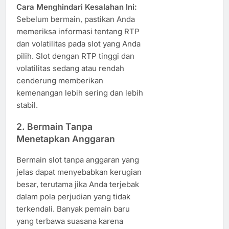
Cara Menghindari Kesalahan Ini:
Sebelum bermain, pastikan Anda
memeriksa informasi tentang RTP
dan volatilitas pada slot yang Anda
pilih. Slot dengan RTP tinggi dan
volatilitas sedang atau rendah
cenderung memberikan
kemenangan lebih sering dan lebih
stabil.
2.
Bermain Tanpa
Menetapkan Anggaran
Bermain slot tanpa anggaran yang
jelas dapat menyebabkan kerugian
besar, terutama jika Anda terjebak
dalam pola perjudian yang tidak
terkendali. Banyak pemain baru
yang terbawa suasana karena