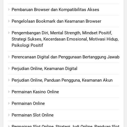
Pembaruan Browser dan Kompatibilitas Akses
Pengelolaan Bookmark dan Keamanan Browser
Pengembangan Diri, Mental Strength, Mindset Positif,
Strategi Sukses, Kecerdasan Emosional, Motivasi Hidup,
Psikologi Positif
Perencanaan Digital dan Penggunaan Bertanggung Jawab
Perjudian Online, Keamanan Digital
Perjudian Online, Panduan Pengguna, Keamanan Akun
Permainan Kasino Online
Permainan Online
Permainan Slot Online
Permainan Slot Online, Strategi Judi Online, Panduan Slot