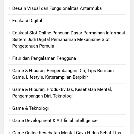
Desain Visual dan Fungsionalitas Antarmuka
Edukasi Digital
Edukasi Slot Online Panduan Dasar Permainan Informasi
Sistem Judi Digital Pemahaman Mekanisme Slot
Pengetahuan Pemula
Fitur dan Pengalaman Pengguna
Game & Hiburan, Pengembangan Diri, Tips Bermain
Game, Lifestyle, Keterampilan Berpikir
Game & Hiburan, Produktivitas, Kesehatan Mental,
Pengembangan Diri, Teknologi
Game & Teknologi
Game Development & Artificial Intelligence
Game Online Kesehatan Mental Gaya Hidup Sehat Tips