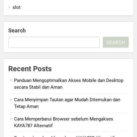
slot
Search
SEARCH
Recent Posts
Panduan Mengoptimalkan Akses Mobile dan Desktop
secara Stabil dan Aman
Cara Menyimpan Tautan agar Mudah Ditemukan dan
Tetap Aman
Cara Memperbarui Browser sebelum Mengakses
KAYA787 Alternatif