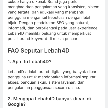
cukup hanya dikenal. Brand juga perlu
menghadirkan pengalaman yang konsisten, sistem
yang tertata, dan edukasi yang membantu
pengguna mengambil keputusan dengan lebih
bijak. Dengan pendekatan SEO yang natural,
informatif, dan berorientasi pada user experience,
Lebah4D memiliki peluang untuk memperkuat
posisi brand keyword di mesin pencari.
FAQ Seputar Lebah4D
1. Apa itu Lebah4D?
Lebah4D adalah brand digital yang banyak dicari
pengguna untuk mendapatkan informasi seputar
akses, panduan akun, sistem layanan, dan
pengalaman penggunaan secara online.
2. Mengapa Lebah4D banyak dicari di
Google?