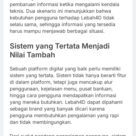
pembaruan informasi ketika mengalami kendala
teknis. Dua skenario ini menunjukkan bahwa
kebutuhan pengguna terhadap Lebah4D tidak
selalu sama, sehingga informasi yang tersedia
harus mampu menjawab berbagai situasi.
Sistem yang Tertata Menjadi
Nilai Tambah
Sebuah platform digital yang baik perlu memiliki
sistem yang tertata. Sistem tidak hanya berarti fitur
di dalam platform, tetapi juga mencakup alur
penggunaan, kejelasan menu, pusat bantuan,
hingga cara pengguna mendapatkan informasi
yang mereka butuhkan. Lebah4D dapat dipahami
sebagai brand yang banyak dicari karena
pengguna membutuhkan pengalaman yang rapi
dan tidak membingungkan.
Dari sudut pandang pengalaman pengguna, sistem