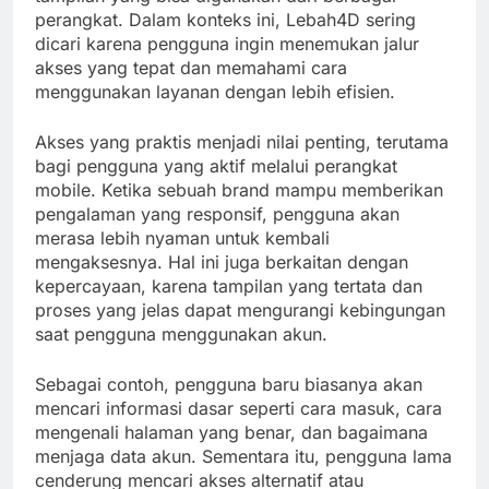
perangkat. Dalam konteks ini, Lebah4D sering
dicari karena pengguna ingin menemukan jalur
akses yang tepat dan memahami cara
menggunakan layanan dengan lebih efisien.
Akses yang praktis menjadi nilai penting, terutama
bagi pengguna yang aktif melalui perangkat
mobile. Ketika sebuah brand mampu memberikan
pengalaman yang responsif, pengguna akan
merasa lebih nyaman untuk kembali
mengaksesnya. Hal ini juga berkaitan dengan
kepercayaan, karena tampilan yang tertata dan
proses yang jelas dapat mengurangi kebingungan
saat pengguna menggunakan akun.
Sebagai contoh, pengguna baru biasanya akan
mencari informasi dasar seperti cara masuk, cara
mengenali halaman yang benar, dan bagaimana
menjaga data akun. Sementara itu, pengguna lama
cenderung mencari akses alternatif atau