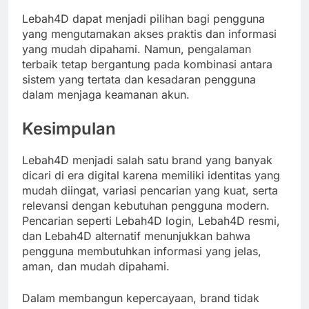
Lebah4D dapat menjadi pilihan bagi pengguna
yang mengutamakan akses praktis dan informasi
yang mudah dipahami. Namun, pengalaman
terbaik tetap bergantung pada kombinasi antara
sistem yang tertata dan kesadaran pengguna
dalam menjaga keamanan akun.
Kesimpulan
Lebah4D menjadi salah satu brand yang banyak
dicari di era digital karena memiliki identitas yang
mudah diingat, variasi pencarian yang kuat, serta
relevansi dengan kebutuhan pengguna modern.
Pencarian seperti Lebah4D login, Lebah4D resmi,
dan Lebah4D alternatif menunjukkan bahwa
pengguna membutuhkan informasi yang jelas,
aman, dan mudah dipahami.
Dalam membangun kepercayaan, brand tidak