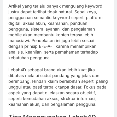
Artikel yang terlalu banyak mengulang keyword
justru dapat terlihat tidak natural. Sebaliknya,
penggunaan semantic keyword seperti platform
digital, akses akun, keamanan, panduan
pengguna, sistem layanan, dan pengalaman
mobile akan membantu konten terasa lebih
manusiawi. Pendekatan ini juga lebih sesuai
dengan prinsip E-E-A-T karena menampilkan
analisis, keahlian, serta pemahaman terhadap
kebutuhan pengguna.
Lebah4D sebagai brand akan lebih kuat jika
dibahas melalui sudut pandang yang jelas dan
berimbang. Hindari klaim berlebihan seperti paling
unggul atau pasti terbaik tanpa dasar. Fokus pada
aspek yang dapat dijelaskan secara objektif,
seperti kemudahan akses, struktur informasi,
keamanan akun, dan pengalaman pengguna.