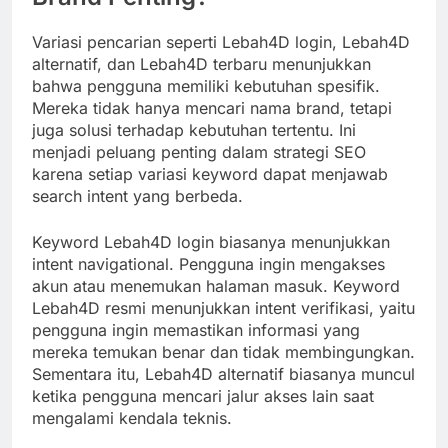
Variasi pencarian seperti Lebah4D login, Lebah4D
alternatif, dan Lebah4D terbaru menunjukkan
bahwa pengguna memiliki kebutuhan spesifik.
Mereka tidak hanya mencari nama brand, tetapi
juga solusi terhadap kebutuhan tertentu. Ini
menjadi peluang penting dalam strategi SEO
karena setiap variasi keyword dapat menjawab
search intent yang berbeda.
Keyword Lebah4D login biasanya menunjukkan
intent navigational. Pengguna ingin mengakses
akun atau menemukan halaman masuk. Keyword
Lebah4D resmi menunjukkan intent verifikasi, yaitu
pengguna ingin memastikan informasi yang
mereka temukan benar dan tidak membingungkan.
Sementara itu, Lebah4D alternatif biasanya muncul
ketika pengguna mencari jalur akses lain saat
mengalami kendala teknis.