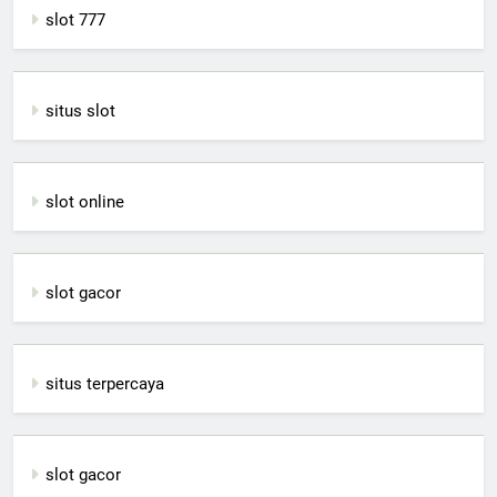
slot 777
situs slot
slot online
slot gacor
situs terpercaya
slot gacor