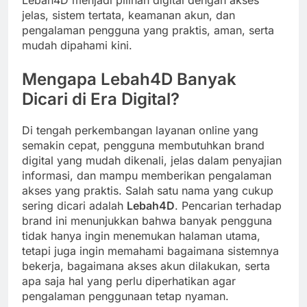
Lebah4D menjadi pilihan digital dengan akses
jelas, sistem tertata, keamanan akun, dan
pengalaman pengguna yang praktis, aman, serta
mudah dipahami kini.
Mengapa Lebah4D Banyak
Dicari di Era Digital?
Di tengah perkembangan layanan online yang
semakin cepat, pengguna membutuhkan brand
digital yang mudah dikenali, jelas dalam penyajian
informasi, dan mampu memberikan pengalaman
akses yang praktis. Salah satu nama yang cukup
sering dicari adalah
Lebah4D
. Pencarian terhadap
brand ini menunjukkan bahwa banyak pengguna
tidak hanya ingin menemukan halaman utama,
tetapi juga ingin memahami bagaimana sistemnya
bekerja, bagaimana akses akun dilakukan, serta
apa saja hal yang perlu diperhatikan agar
pengalaman penggunaan tetap nyaman.