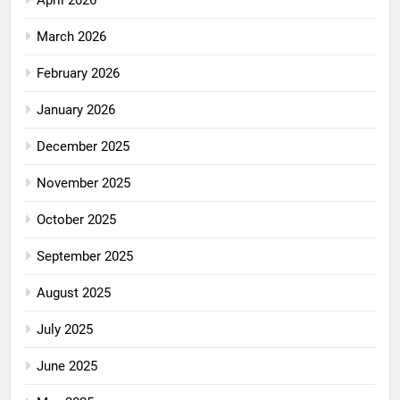
April 2026
March 2026
February 2026
January 2026
December 2025
November 2025
October 2025
September 2025
August 2025
July 2025
June 2025