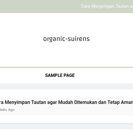
Cara Menyimpan Tautan a
Cara Memperbarui Browser s
Panduan Lengkap Mengakses KAYA787 Alt
Panduan Mengoptimalkan Akses Mobile
anic Suirens
Cara Menyimpan Tautan a
roduk Organik Dan Solusi Kesehatan Alami Di Organic Suirens
Cara Memperbarui Browser s
SAMPLE PAGE
Panduan Lengkap Mengakses KAYA787 Alt
n Tautan agar Mudah Ditemukan dan Tetap Aman
Cara
3 Wee