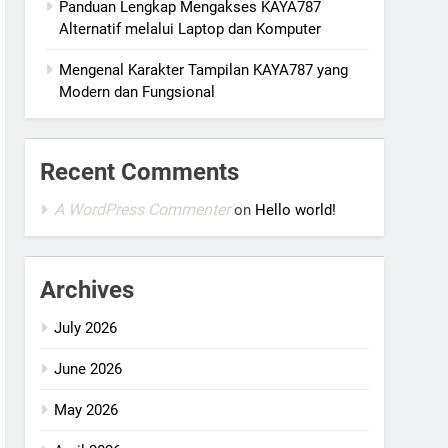
Panduan Lengkap Mengakses KAYA787
Alternatif melalui Laptop dan Komputer
Mengenal Karakter Tampilan KAYA787 yang
Modern dan Fungsional
Recent Comments
A WordPress Commenter
on
Hello world!
Archives
July 2026
June 2026
May 2026