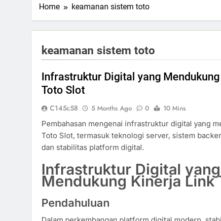
Home
keamanan sistem toto
keamanan sistem toto
Infrastruktur Digital yang Mendukung 
Toto Slot
C145c58
5 Months Ago
0
10 Mins
Pembahasan mengenai infrastruktur digital yang m
Toto Slot, termasuk teknologi server, sistem backe
dan stabilitas platform digital.
Infrastruktur Digital yang
Mendukung Kinerja Link 
Pendahuluan
Dalam perkembangan platform digital modern, stabi