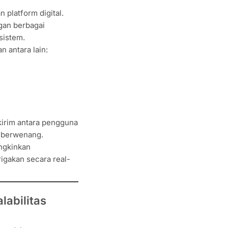
 platform digital.
ngan berbagai
sistem.
 antara lain:
kirim antara pengguna
k berwenang.
ngkinkan
igakan secara real-
abilitas