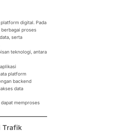
latform digital. Pada
a berbagai proses
data, serta
.
isan teknologi, antara
aplikasi
ta platform
engan backend
akses data
rm dapat memproses
 Trafik