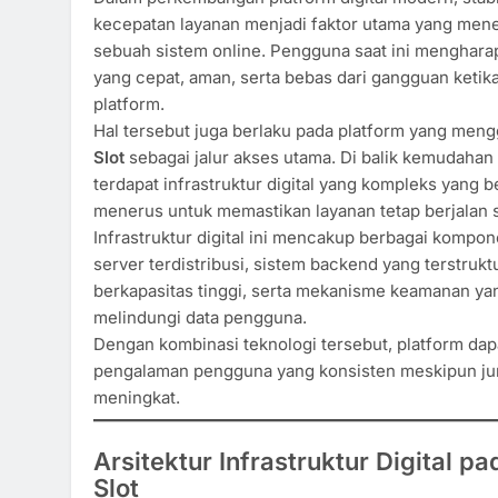
kecepatan layanan menjadi faktor utama yang mene
sebuah sistem online. Pengguna saat ini menghar
yang cepat, aman, serta bebas dari gangguan keti
platform.
Hal tersebut juga berlaku pada platform yang me
Slot
sebagai jalur akses utama. Di balik kemudahan 
terdapat infrastruktur digital yang kompleks yang b
menerus untuk memastikan layanan tetap berjalan s
Infrastruktur digital ini mencakup berbagai kompon
server terdistribusi, sistem backend yang terstrukt
berkapasitas tinggi, serta mekanisme keamanan ya
melindungi data pengguna.
Dengan kombinasi teknologi tersebut, platform da
pengalaman pengguna yang konsisten meskipun ju
meningkat.
Arsitektur Infrastruktur Digital pa
Slot