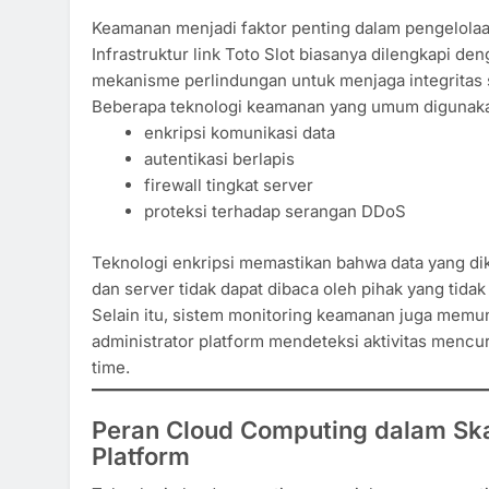
Keamanan menjadi faktor penting dalam pengelolaan
Infrastruktur link Toto Slot biasanya dilengkapi de
mekanisme perlindungan untuk menjaga integritas 
Beberapa teknologi keamanan yang umum digunakan
enkripsi komunikasi data
autentikasi berlapis
firewall tingkat server
proteksi terhadap serangan DDoS
Teknologi enkripsi memastikan bahwa data yang di
dan server tidak dapat dibaca oleh pihak yang tida
Selain itu, sistem monitoring keamanan juga memu
administrator platform mendeteksi aktivitas mencur
time.
Peran Cloud Computing dalam Skal
Platform