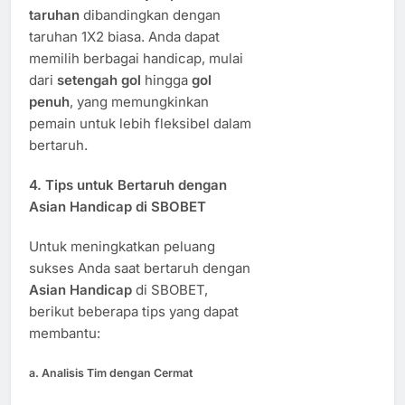
taruhan
dibandingkan dengan
taruhan 1X2 biasa. Anda dapat
memilih berbagai handicap, mulai
dari
setengah gol
hingga
gol
penuh
, yang memungkinkan
pemain untuk lebih fleksibel dalam
bertaruh.
4.
Tips untuk Bertaruh dengan
Asian Handicap di SBOBET
Untuk meningkatkan peluang
sukses Anda saat bertaruh dengan
Asian Handicap
di SBOBET,
berikut beberapa tips yang dapat
membantu:
a.
Analisis Tim dengan Cermat