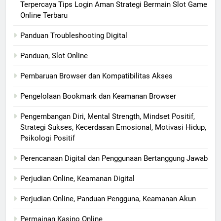
Terpercaya Tips Login Aman Strategi Bermain Slot Game
Online Terbaru
Panduan Troubleshooting Digital
Panduan, Slot Online
Pembaruan Browser dan Kompatibilitas Akses
Pengelolaan Bookmark dan Keamanan Browser
Pengembangan Diri, Mental Strength, Mindset Positif,
Strategi Sukses, Kecerdasan Emosional, Motivasi Hidup,
Psikologi Positif
Perencanaan Digital dan Penggunaan Bertanggung Jawab
Perjudian Online, Keamanan Digital
Perjudian Online, Panduan Pengguna, Keamanan Akun
Permainan Kasino Online