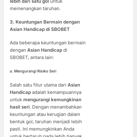
lebih dari satu gol
untuk
memenangkan taruhan.
3.
Keuntungan Bermain dengan
Asian Handicap di SBOBET
Ada beberapa keuntungan bermain
dengan
Asian Handicap
di
SBOBET, antara lain:
a.
Mengurangi Risiko Seri
Salah satu fitur utama dari
Asian
Handicap
adalah kemampuannya
untuk
mengurangi kemungkinan
hasil seri
. Dengan menambahkan
keuntungan atau kerugian dalam
bentuk gol, taruhan menjadi lebih
pasti. Ini memungkinkan Anda
untuk bertaruh pada lebih banyak