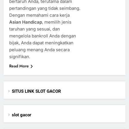
bertaruh Anda, terutama dalam
pertandingan yang tidak seimbang.
Dengan memahami cara kerja
Asian Handicap
, memilih jenis
taruhan yang sesuai, dan
mengelola bankroll Anda dengan
bijak, Anda dapat meningkatkan
peluang menang Anda secara
signifikan.
Read More
SITUS LINK SLOT GACOR
slot gacor