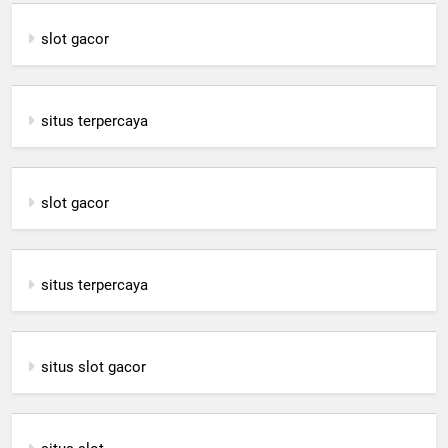
slot gacor
situs terpercaya
slot gacor
situs terpercaya
situs slot gacor