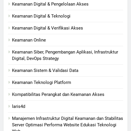
Keamanan Digital & Pengelolaan Akses
Keamanan Digital & Teknologi
Keamanan Digital & Verifikasi Akses
Keamanan Online
Keamanan Siber, Pengembangan Aplikasi, Infrastruktur
Digital, DevOps Strategy
Keamanan Sistem & Validasi Data
Keamanan Teknologi Platform
Kompatibilitas Perangkat dan Keamanan Akses
laris4d
Manajemen Infrastruktur Digital Keamanan dan Stabilitas
Server Optimasi Performa Website Edukasi Teknologi