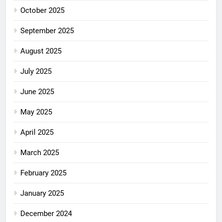
October 2025
September 2025
August 2025
July 2025
June 2025
May 2025
April 2025
March 2025
February 2025
January 2025
December 2024