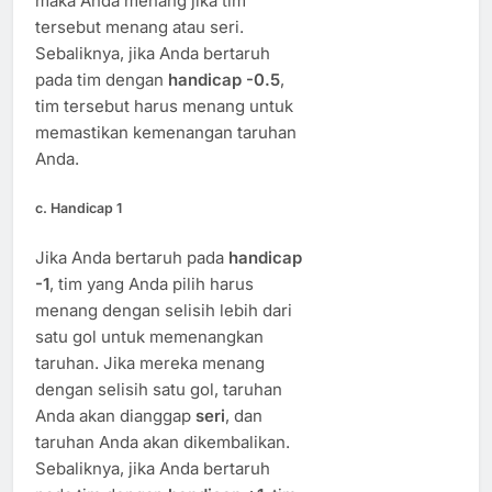
maka Anda menang jika tim
tersebut menang atau seri.
Sebaliknya, jika Anda bertaruh
pada tim dengan
handicap -0.5
,
tim tersebut harus menang untuk
memastikan kemenangan taruhan
Anda.
c.
Handicap 1
Jika Anda bertaruh pada
handicap
-1
, tim yang Anda pilih harus
menang dengan selisih lebih dari
satu gol untuk memenangkan
taruhan. Jika mereka menang
dengan selisih satu gol, taruhan
Anda akan dianggap
seri
, dan
taruhan Anda akan dikembalikan.
Sebaliknya, jika Anda bertaruh