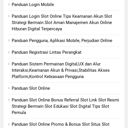
Panduan Login Mobile
Panduan Login Slot Online Tips Keamanan Akun Slot
Strategi Bermain Slot Aman Manajemen Akun Online
Hiburan Digital Terpercaya
Panduan Pengguna, Aplikasi Mobile, Perjudian Online
Panduan Registrasi Lintas Perangkat
Panduan Sistem Permainan Digital,UX dan Alur
Interaksi,Keamanan Akun & Privasi,Stabilitas Akses
Platform,Kontrol Kebiasaan Pengguna
Panduan Slot Online
Panduan Slot Online Bonus Referral Slot Link Slot Resmi
Strategi Bermain Slot Edukasi Slot Digital Tips Slot
Pemula
Panduan Slot Online Promo & Bonus Slot Situs Slot