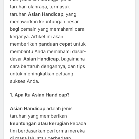
taruhan olahraga, termasuk
taruhan
Asian Handicap
, yang
menawarkan keuntungan besar
bagi pemain yang memahami cara
kerjanya. Artikel ini akan
memberikan
panduan cepat
untuk
membantu Anda memahami dasar-
dasar
Asian Handicap
, bagaimana
cara bertaruh dengannya, dan tips
untuk meningkatkan peluang
sukses Anda.
1.
Apa Itu Asian Handicap?
Asian Handicap
adalah jenis
taruhan yang memberikan
keuntungan atau kerugian
kepada
tim berdasarkan performa mereka
di masa lalu atau perbedaan