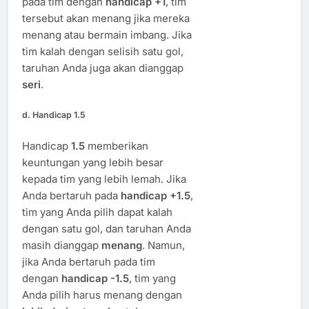
pada tim dengan
handicap +1
, tim
tersebut akan menang jika mereka
menang atau bermain imbang. Jika
tim kalah dengan selisih satu gol,
taruhan Anda juga akan dianggap
seri
.
d.
Handicap 1.5
Handicap
1.5
memberikan
keuntungan yang lebih besar
kepada tim yang lebih lemah. Jika
Anda bertaruh pada
handicap +1.5
,
tim yang Anda pilih dapat kalah
dengan satu gol, dan taruhan Anda
masih dianggap
menang
. Namun,
jika Anda bertaruh pada tim
dengan
handicap -1.5
, tim yang
Anda pilih harus menang dengan