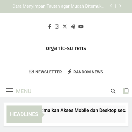
Skip
Cara Memperbarui Browser sebelum Mengakses
to
KAYA787 Alternatif
content
Panduan Lengkap Mengakses KAYA787 Alternatif
melalui Laptop dan Komputer
Panduan Mengoptimalkan Akses Mobile dan
Desktop secara Stabil dan Aman
Cara Menyimpan Tautan agar Mudah Ditemukan
dan Tetap Aman
Cara Memperbarui Browser sebelum Mengakses
KAYA787 Alternatif
Organic Suirens
Temukan Produk Organik Dan Solusi
Panduan Lengkap Mengakses KAYA787 Alternatif
NEWSLETTER
RANDOM NEWS
melalui Laptop dan Komputer
Kesehatan Alami Di Organic Suirens. Untuk
Gaya Hidup Yang Lebih Sehat Dan Alami.
MENU
nduan Mengoptimalkan Akses Mobile dan Desktop secara Sta
HEADLINES
Weeks Ago