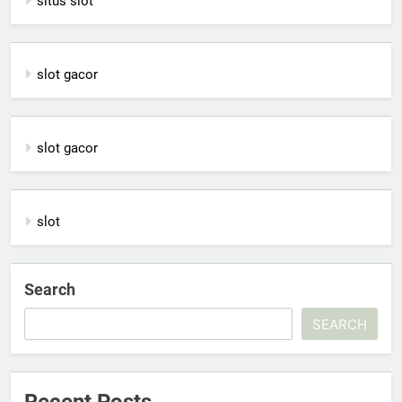
situs slot
slot gacor
slot gacor
slot
Search
SEARCH