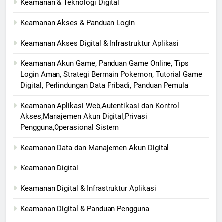
Keamanan & Teknologi Digital
Keamanan Akses & Panduan Login
Keamanan Akses Digital & Infrastruktur Aplikasi
Keamanan Akun Game, Panduan Game Online, Tips
Login Aman, Strategi Bermain Pokemon, Tutorial Game
Digital, Perlindungan Data Pribadi, Panduan Pemula
Keamanan Aplikasi Web,Autentikasi dan Kontrol
Akses,Manajemen Akun Digital,Privasi
Pengguna,Operasional Sistem
Keamanan Data dan Manajemen Akun Digital
Keamanan Digital
Keamanan Digital & Infrastruktur Aplikasi
Keamanan Digital & Panduan Pengguna