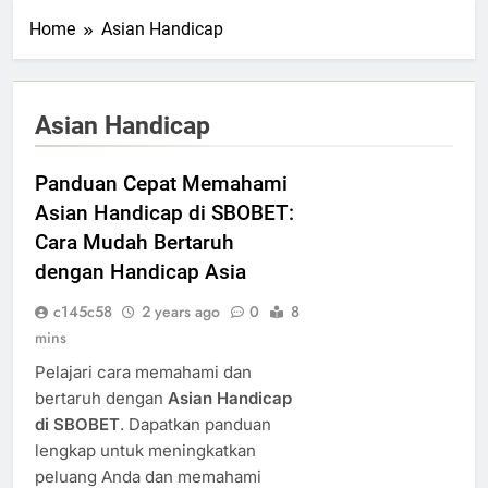
Home
Asian Handicap
Asian Handicap
Panduan Cepat Memahami
Asian Handicap di SBOBET:
Cara Mudah Bertaruh
dengan Handicap Asia
c145c58
2 years ago
0
8
mins
Pelajari cara memahami dan
bertaruh dengan
Asian Handicap
di SBOBET
. Dapatkan panduan
lengkap untuk meningkatkan
peluang Anda dan memahami