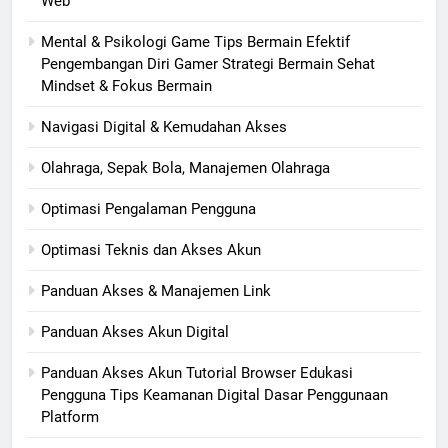
Web
Mental & Psikologi Game Tips Bermain Efektif
Pengembangan Diri Gamer Strategi Bermain Sehat
Mindset & Fokus Bermain
Navigasi Digital & Kemudahan Akses
Olahraga, Sepak Bola, Manajemen Olahraga
Optimasi Pengalaman Pengguna
Optimasi Teknis dan Akses Akun
Panduan Akses & Manajemen Link
Panduan Akses Akun Digital
Panduan Akses Akun Tutorial Browser Edukasi
Pengguna Tips Keamanan Digital Dasar Penggunaan
Platform