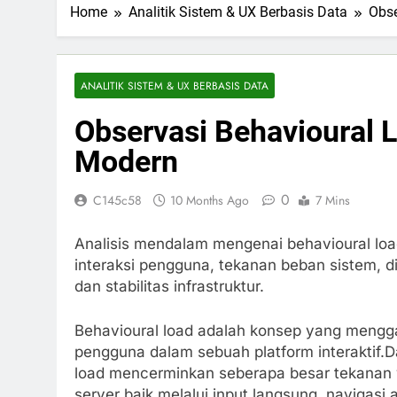
Home
Analitik Sistem & UX Berbasis Data
Obse
ANALITIK SISTEM & UX BERBASIS DATA
Observasi Behavioural L
Modern
0
C145c58
10 Months Ago
7 Mins
Analisis mendalam mengenai behavioural lo
interaksi pengguna, tekanan beban sistem, d
dan stabilitas infrastruktur.
Behavioural load adalah konsep yang mengga
pengguna dalam sebuah platform interaktif.D
load mencerminkan seberapa besar tekanan y
server baik melalui input langsung, navigas