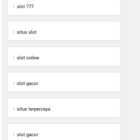
slot 777
situs slot
slot online
slot gacor
situs terpercaya
slot gacor