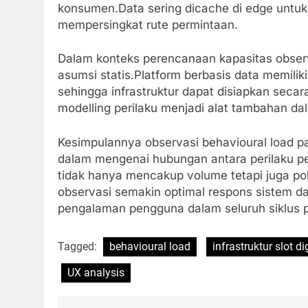
konsumen.Data sering dicache di edge untu
mempersingkat rute permintaan.
Dalam konteks perencanaan kapasitas observa
asumsi statis.Platform berbasis data memi
sehingga infrastruktur dapat disiapkan secara
modelling perilaku menjadi alat tambahan d
Kesimpulannya observasi behavioural load 
dalam mengenai hubungan antara perilaku p
tidak hanya mencakup volume tetapi juga pola
observasi semakin optimal respons sistem d
pengalaman pengguna dalam seluruh siklus
Tagged:
behavioural load
infrastruktur slot di
UX analysis