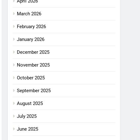
April 2026
March 2026
February 2026
January 2026
December 2025
November 2025
October 2025
September 2025
August 2025
July 2025
June 2025