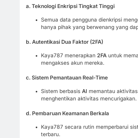
a. Teknologi Enkripsi Tingkat Tinggi
Semua data pengguna dienkripsi meng
hanya pihak yang berwenang yang dapa
b. Autentikasi Dua Faktor (2FA)
Kaya787 menerapkan
2FA
untuk memas
mengakses akun mereka.
c. Sistem Pemantauan Real-Time
Sistem berbasis
AI
memantau aktivitas
menghentikan aktivitas mencurigakan.
d. Pembaruan Keamanan Berkala
Kaya787 secara rutin memperbarui sis
terbaru.