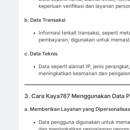
keperluan verifikasi dan layanan person
b. Data Transaksi
Informasi terkait transaksi, seperti m
pembayaran, digunakan untuk memasti
c. Data Teknis
Data seperti alamat IP, jenis perangkat
meningkatkan keamanan dan pengala
3. Cara Kaya787 Menggunakan Data 
a. Memberikan Layanan yang Dipersonalisas
Data pengguna digunakan untuk memah
dan meningkatkan pengalaman penggu