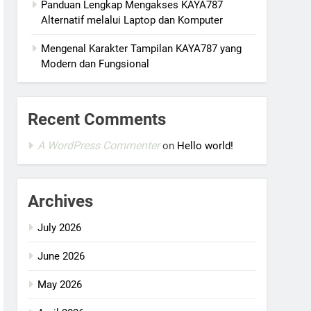
Panduan Lengkap Mengakses KAYA787
Alternatif melalui Laptop dan Komputer
Mengenal Karakter Tampilan KAYA787 yang
Modern dan Fungsional
Recent Comments
A WordPress Commenter
on
Hello world!
Archives
July 2026
June 2026
May 2026