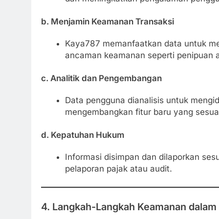
b. Menjamin Keamanan Transaksi
Kaya787 memanfaatkan data untuk me
ancaman keamanan seperti penipuan at
c. Analitik dan Pengembangan
Data pengguna dianalisis untuk mengide
mengembangkan fitur baru yang sesua
d. Kepatuhan Hukum
Informasi disimpan dan dilaporkan ses
pelaporan pajak atau audit.
4. Langkah-Langkah Keamanan dalam 