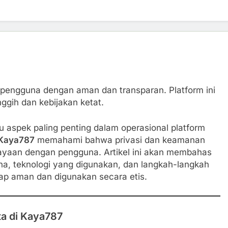
pengguna dengan aman dan transparan. Platform ini
nggih dan kebijakan ketat.
 aspek paling penting dalam operasional platform
Kaya787
memahami bahwa privasi dan keamanan
yaan dengan pengguna. Artikel ini akan membahas
, teknologi yang digunakan, dan langkah-langkah
tap aman dan digunakan secara etis.
ta di Kaya787