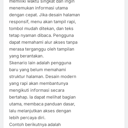
memiliki waktu singkat dan ingin
menemukan informasi utama
dengan cepat. Jika desain halaman
responsif, menu akan tampil rapi,
tombol mudah ditekan, dan teks
tetap nyaman dibaca. Pengguna
dapat memahami alur akses tanpa
merasa terganggu oleh tampilan
yang berantakan.
Skenario lain adalah pengguna
baru yang belum memahami
struktur halaman. Desain modern
yang rapi akan membantunya
mengikuti informasi secara
bertahap. Ia dapat melihat bagian
utama, membaca panduan dasar,
lalu melanjutkan akses dengan
lebih percaya diri.
Contoh berikutnya adalah