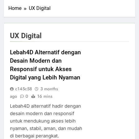
Home
UX Digital
UX Digital
Lebah4D Alternatif dengan
Desain Modern dan
Responsif untuk Akses
Digital yang Lebih Nyaman
c145c58
3 months
ago
0
16 mins
Lebah4D alternatif hadir dengan
desain modern dan responsif
untuk mendukung akses lebih
nyaman, stabil, aman, dan mudah
di berbagai perangkat.