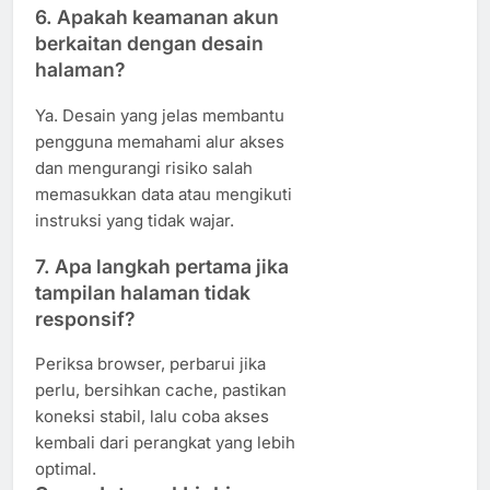
6. Apakah keamanan akun
berkaitan dengan desain
halaman?
Ya. Desain yang jelas membantu
pengguna memahami alur akses
dan mengurangi risiko salah
memasukkan data atau mengikuti
instruksi yang tidak wajar.
7. Apa langkah pertama jika
tampilan halaman tidak
responsif?
Periksa browser, perbarui jika
perlu, bersihkan cache, pastikan
koneksi stabil, lalu coba akses
kembali dari perangkat yang lebih
optimal.