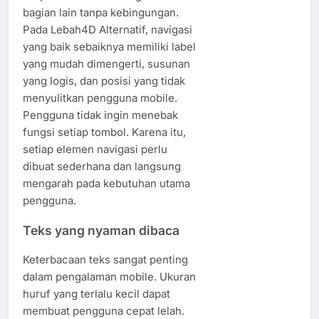
bagian lain tanpa kebingungan.
Pada Lebah4D Alternatif, navigasi
yang baik sebaiknya memiliki label
yang mudah dimengerti, susunan
yang logis, dan posisi yang tidak
menyulitkan pengguna mobile.
Pengguna tidak ingin menebak
fungsi setiap tombol. Karena itu,
setiap elemen navigasi perlu
dibuat sederhana dan langsung
mengarah pada kebutuhan utama
pengguna.
Teks yang nyaman dibaca
Keterbacaan teks sangat penting
dalam pengalaman mobile. Ukuran
huruf yang terlalu kecil dapat
membuat pengguna cepat lelah.