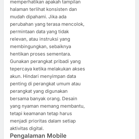
memperhatikan apakah tampilan
halaman terlihat konsisten dan
mudah dipahami. Jika ada
perubahan yang terasa mencolok,
permintaan data yang tidak
relevan, atau instruksi yang
membingungkan, sebaiknya
hentikan proses sementara.
Gunakan perangkat pribadi yang
tepercaya ketika melakukan akses
akun. Hindari menyimpan data
penting di perangkat umum atau
perangkat yang digunakan
bersama banyak orang. Desain
yang nyaman memang membantu,
tetapi keamanan tetap harus
menjadi prioritas dalam setiap
aktivitas digital.
Pengalaman Mobile