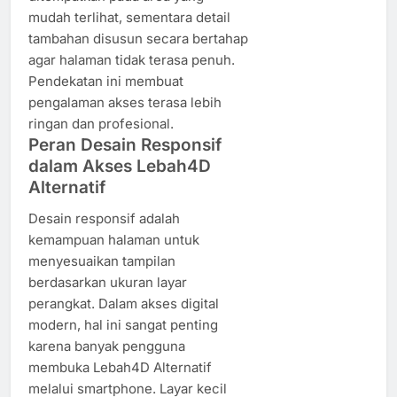
mudah terlihat, sementara detail
tambahan disusun secara bertahap
agar halaman tidak terasa penuh.
Pendekatan ini membuat
pengalaman akses terasa lebih
ringan dan profesional.
Peran Desain Responsif
dalam Akses Lebah4D
Alternatif
Desain responsif adalah
kemampuan halaman untuk
menyesuaikan tampilan
berdasarkan ukuran layar
perangkat. Dalam akses digital
modern, hal ini sangat penting
karena banyak pengguna
membuka Lebah4D Alternatif
melalui smartphone. Layar kecil