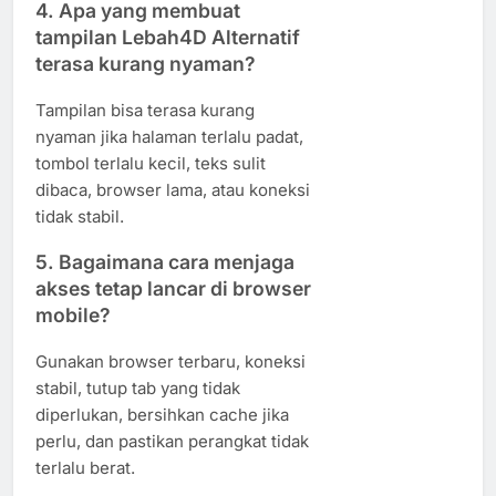
4. Apa yang membuat
tampilan Lebah4D Alternatif
terasa kurang nyaman?
Tampilan bisa terasa kurang
nyaman jika halaman terlalu padat,
tombol terlalu kecil, teks sulit
dibaca, browser lama, atau koneksi
tidak stabil.
5. Bagaimana cara menjaga
akses tetap lancar di browser
mobile?
Gunakan browser terbaru, koneksi
stabil, tutup tab yang tidak
diperlukan, bersihkan cache jika
perlu, dan pastikan perangkat tidak
terlalu berat.