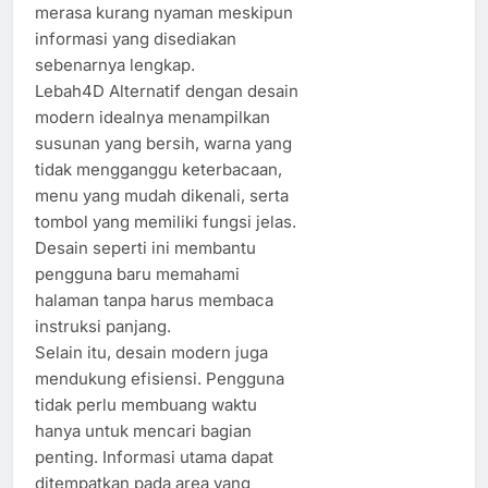
merasa kurang nyaman meskipun
informasi yang disediakan
sebenarnya lengkap.
Lebah4D Alternatif dengan desain
modern idealnya menampilkan
susunan yang bersih, warna yang
tidak mengganggu keterbacaan,
menu yang mudah dikenali, serta
tombol yang memiliki fungsi jelas.
Desain seperti ini membantu
pengguna baru memahami
halaman tanpa harus membaca
instruksi panjang.
Selain itu, desain modern juga
mendukung efisiensi. Pengguna
tidak perlu membuang waktu
hanya untuk mencari bagian
penting. Informasi utama dapat
ditempatkan pada area yang