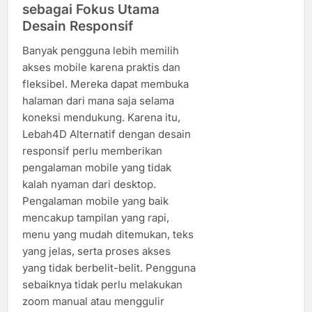
sebagai Fokus Utama
Desain Responsif
Banyak pengguna lebih memilih
akses mobile karena praktis dan
fleksibel. Mereka dapat membuka
halaman dari mana saja selama
koneksi mendukung. Karena itu,
Lebah4D Alternatif dengan desain
responsif perlu memberikan
pengalaman mobile yang tidak
kalah nyaman dari desktop.
Pengalaman mobile yang baik
mencakup tampilan yang rapi,
menu yang mudah ditemukan, teks
yang jelas, serta proses akses
yang tidak berbelit-belit. Pengguna
sebaiknya tidak perlu melakukan
zoom manual atau menggulir