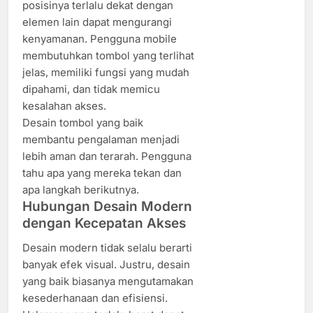
posisinya terlalu dekat dengan
elemen lain dapat mengurangi
kenyamanan. Pengguna mobile
membutuhkan tombol yang terlihat
jelas, memiliki fungsi yang mudah
dipahami, dan tidak memicu
kesalahan akses.
Desain tombol yang baik
membantu pengalaman menjadi
lebih aman dan terarah. Pengguna
tahu apa yang mereka tekan dan
apa langkah berikutnya.
Hubungan Desain Modern
dengan Kecepatan Akses
Desain modern tidak selalu berarti
banyak efek visual. Justru, desain
yang baik biasanya mengutamakan
kesederhanaan dan efisiensi.