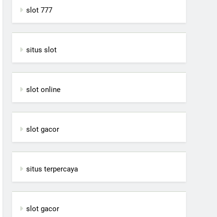
slot 777
situs slot
slot online
slot gacor
situs terpercaya
slot gacor