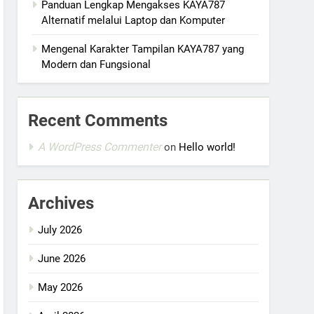
Panduan Lengkap Mengakses KAYA787
Alternatif melalui Laptop dan Komputer
Mengenal Karakter Tampilan KAYA787 yang
Modern dan Fungsional
Recent Comments
A WordPress Commenter
on
Hello world!
Archives
July 2026
June 2026
May 2026