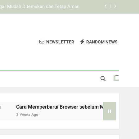
gar Mudah Ditemukan dan Tetap Aman
ebelum Mengakses KAYA787 Alternatif
ernatif melalui Laptop dan Komputer
NEWSLETTER
RANDOM NEWS
 dan Desktop secara Stabil dan Aman
gar Mudah Ditemukan dan Tetap Aman
. Untuk Gaya Hidup Yang Lebih Sehat Dan Alami.
ebelum Mengakses KAYA787 Alternatif
ernatif melalui Laptop dan Komputer
 Memperbarui Browser sebelum Mengakses KAYA787 Alternat
ks Ago