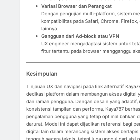
Variasi Browser dan Perangkat
Dengan pengujian multi-platform, sistem m
kompatibilitas pada Safari, Chrome, Firefox
lainnya.
Gangguan dari Ad-block atau VPN
UX engineer mengadaptasi sistem untuk tet
fitur tertentu pada browser mengganggu ak
Kesimpulan
Tinjauan UX dan navigasi pada link alternatif Kay
dedikasi platform dalam membangun akses digital ya
dan ramah pengguna. Dengan desain yang adaptif, nav
konsistensi tampilan dan performa, Kaya787 berha
pengalaman pengguna yang tetap optimal bahkan da
darurat. Model ini dapat dijadikan referensi bagi 
digital lain dalam merancang sistem akses berlapis
tangguh secara teknis, tetapi juga unggul dari sisi