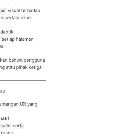
si visual terhadap
p dipertahankan
identik
i setiap halaman
ar
inkan bahwa pengguna
ng atau pihak ketiga
na
tantangan UX yang
natif
matis serta
 resmi.