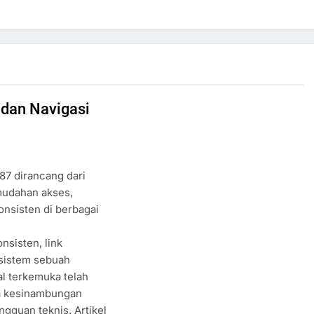
 dan Navigasi
787 dirancang dari
mudahan akses,
nsisten di berbagai
nsisten, link
 sistem sebuah
al terkemuka telah
ga kesinambungan
ngguan teknis. Artikel