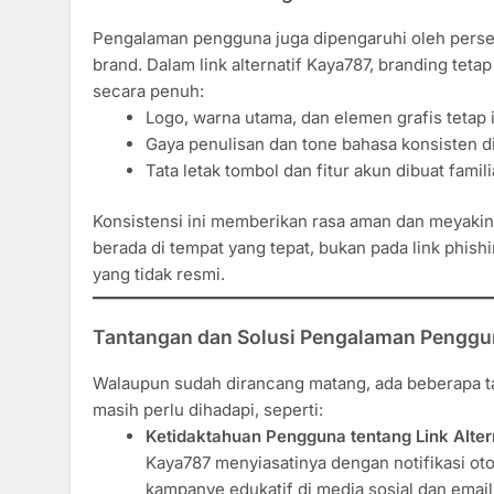
Pengalaman pengguna juga dipengaruhi oleh persep
brand. Dalam link alternatif Kaya787, branding teta
secara penuh:
Logo, warna utama, dan elemen grafis tetap 
Gaya penulisan dan tone bahasa konsisten d
Tata letak tombol dan fitur akun dibuat famili
Konsistensi ini memberikan rasa aman dan meyak
berada di tempat yang tepat, bukan pada link phishi
yang tidak resmi.
Tantangan dan Solusi Pengalaman Penggu
Walaupun sudah dirancang matang, ada beberapa 
masih perlu dihadapi, seperti:
Ketidaktahuan Pengguna tentang Link Alter
Kaya787 menyiasatinya dengan notifikasi oto
kampanye edukatif di media sosial dan email