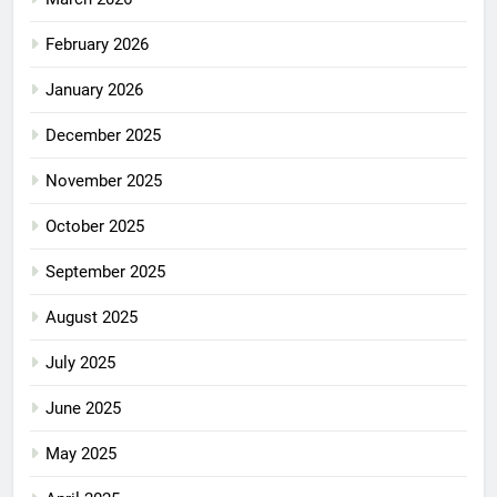
February 2026
January 2026
December 2025
November 2025
October 2025
September 2025
August 2025
July 2025
June 2025
May 2025