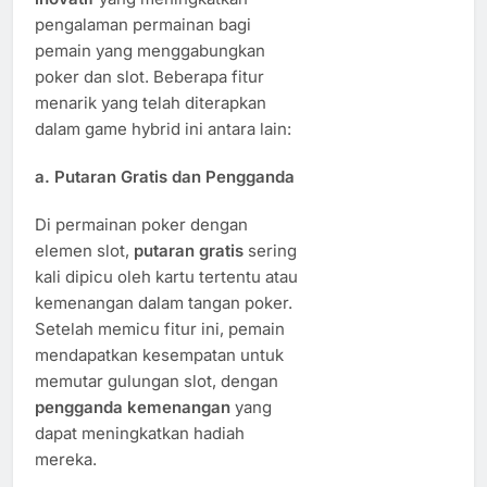
pengalaman permainan bagi
pemain yang menggabungkan
poker dan slot. Beberapa fitur
menarik yang telah diterapkan
dalam game hybrid ini antara lain:
a.
Putaran Gratis dan Pengganda
Di permainan poker dengan
elemen slot,
putaran gratis
sering
kali dipicu oleh kartu tertentu atau
kemenangan dalam tangan poker.
Setelah memicu fitur ini, pemain
mendapatkan kesempatan untuk
memutar gulungan slot, dengan
pengganda kemenangan
yang
dapat meningkatkan hadiah
mereka.