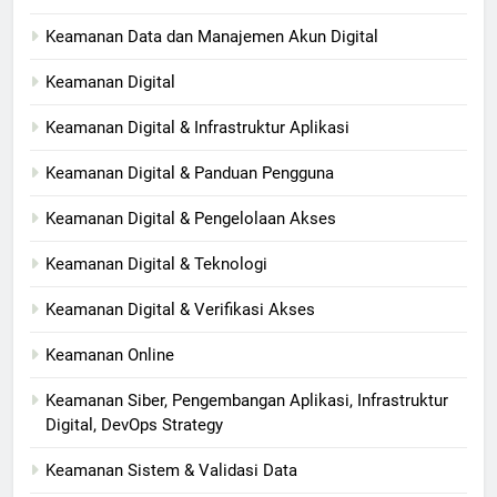
Keamanan Data dan Manajemen Akun Digital
Keamanan Digital
Keamanan Digital & Infrastruktur Aplikasi
Keamanan Digital & Panduan Pengguna
Keamanan Digital & Pengelolaan Akses
Keamanan Digital & Teknologi
Keamanan Digital & Verifikasi Akses
Keamanan Online
Keamanan Siber, Pengembangan Aplikasi, Infrastruktur
Digital, DevOps Strategy
Keamanan Sistem & Validasi Data