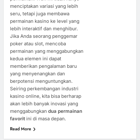
menciptakan variasi yang lebih
seru, tetapi juga membawa
permainan kasino ke level yang
lebih interaktif dan menghibur.
Jika Anda seorang penggemar
poker atau slot, mencoba
permainan yang menggabungkan
kedua elemen ini dapat
memberikan pengalaman baru
yang menyenangkan dan
berpotensi menguntungkan.
Seiring perkembangan industri
kasino online, kita bisa berharap
akan lebih banyak inovasi yang
menggabungkan
dua permainan
favorit
ini di masa depan.
Read More