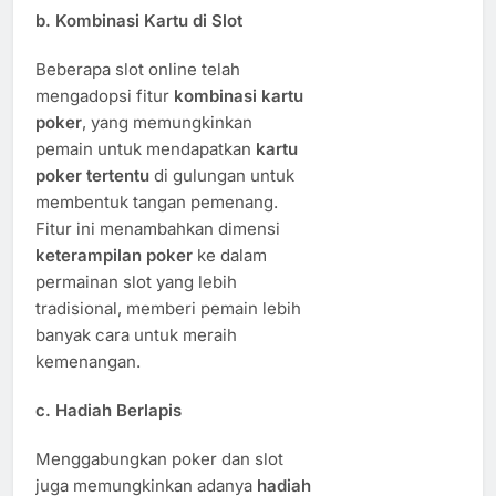
b.
Kombinasi Kartu di Slot
Beberapa slot online telah
mengadopsi fitur
kombinasi kartu
poker
, yang memungkinkan
pemain untuk mendapatkan
kartu
poker tertentu
di gulungan untuk
membentuk tangan pemenang.
Fitur ini menambahkan dimensi
keterampilan poker
ke dalam
permainan slot yang lebih
tradisional, memberi pemain lebih
banyak cara untuk meraih
kemenangan.
c.
Hadiah Berlapis
Menggabungkan poker dan slot
juga memungkinkan adanya
hadiah