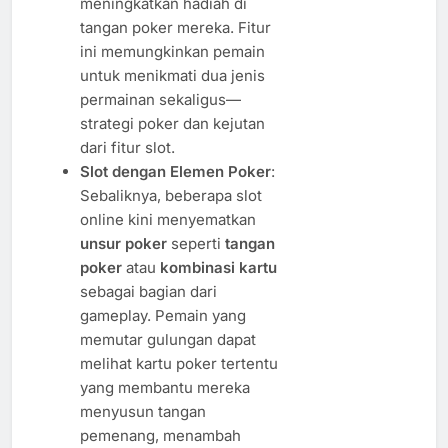
meningkatkan hadiah di
tangan poker mereka. Fitur
ini memungkinkan pemain
untuk menikmati dua jenis
permainan sekaligus—
strategi poker dan kejutan
dari fitur slot.
Slot dengan Elemen Poker
:
Sebaliknya, beberapa slot
online kini menyematkan
unsur poker
seperti
tangan
poker
atau
kombinasi kartu
sebagai bagian dari
gameplay. Pemain yang
memutar gulungan dapat
melihat kartu poker tertentu
yang membantu mereka
menyusun tangan
pemenang, menambah