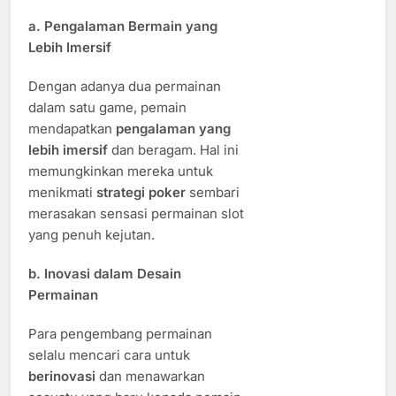
a.
Pengalaman Bermain yang
Lebih Imersif
Dengan adanya dua permainan
dalam satu game, pemain
mendapatkan
pengalaman yang
lebih imersif
dan beragam. Hal ini
memungkinkan mereka untuk
menikmati
strategi poker
sembari
merasakan sensasi permainan slot
yang penuh kejutan.
b.
Inovasi dalam Desain
Permainan
Para pengembang permainan
selalu mencari cara untuk
berinovasi
dan menawarkan