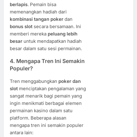
berlapis
. Pemain bisa
memenangkan hadiah dari
kombinasi tangan poker
dan
bonus slot
secara bersamaan. Ini
memberi mereka
peluang lebih
besar
untuk mendapatkan hadiah
besar dalam satu sesi permainan.
4.
Mengapa Tren Ini Semakin
Populer?
Tren menggabungkan
poker dan
slot
menciptakan pengalaman yang
sangat menarik bagi pemain yang
ingin menikmati berbagai elemen
permainan kasino dalam satu
platform. Beberapa alasan
mengapa tren ini semakin populer
antara lain: