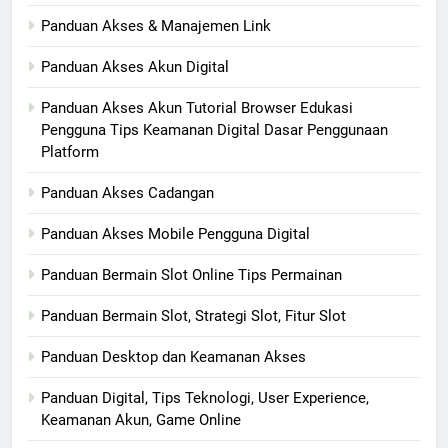
Panduan Akses & Manajemen Link
Panduan Akses Akun Digital
Panduan Akses Akun Tutorial Browser Edukasi
Pengguna Tips Keamanan Digital Dasar Penggunaan
Platform
Panduan Akses Cadangan
Panduan Akses Mobile Pengguna Digital
Panduan Bermain Slot Online Tips Permainan
Panduan Bermain Slot, Strategi Slot, Fitur Slot
Panduan Desktop dan Keamanan Akses
Panduan Digital, Tips Teknologi, User Experience,
Keamanan Akun, Game Online