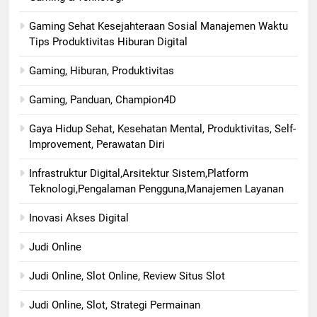
Gaming Sehat Kesejahteraan Sosial Manajemen Waktu
Tips Produktivitas Hiburan Digital
Gaming, Hiburan, Produktivitas
Gaming, Panduan, Champion4D
Gaya Hidup Sehat, Kesehatan Mental, Produktivitas, Self-
Improvement, Perawatan Diri
Infrastruktur Digital,Arsitektur Sistem,Platform
Teknologi,Pengalaman Pengguna,Manajemen Layanan
Inovasi Akses Digital
Judi Online
Judi Online, Slot Online, Review Situs Slot
Judi Online, Slot, Strategi Permainan