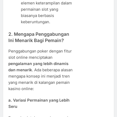
elemen keterampilan dalam
permainan slot yang
biasanya berbasis
keberuntungan.
2.
Mengapa Penggabungan
Ini Menarik Bagi Pemain?
Penggabungan poker dengan fitur
slot online menciptakan
pengalaman yang lebih dinamis
dan menarik
. Ada beberapa alasan
mengapa konsep ini menjadi tren
yang menarik di kalangan pemain
kasino online:
a.
Variasi Permainan yang Lebih
Seru