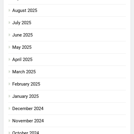
August 2025
July 2025
June 2025
May 2025
April 2025
March 2025
February 2025
January 2025
December 2024
November 2024
October 2024