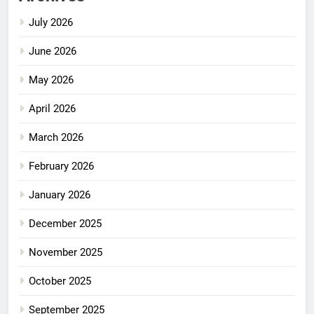
July 2026
June 2026
May 2026
April 2026
March 2026
February 2026
January 2026
December 2025
November 2025
October 2025
September 2025