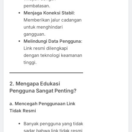
pembatasan.
Menjaga Koneksi Stabil
:
Memberikan jalur cadangan
untuk menghindari
gangguan.
Melindungi Data Pengguna
:
Link resmi dilengkapi
dengan teknologi keamanan
tinggi.
2. Mengapa Edukasi
Pengguna Sangat Penting?
a. Mencegah Penggunaan Link
Tidak Resmi
Banyak pengguna yang tidak
sadar bahwa link tidak resmi