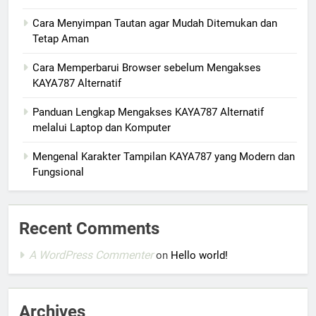
Cara Menyimpan Tautan agar Mudah Ditemukan dan
Tetap Aman
Cara Memperbarui Browser sebelum Mengakses
KAYA787 Alternatif
Panduan Lengkap Mengakses KAYA787 Alternatif
melalui Laptop dan Komputer
Mengenal Karakter Tampilan KAYA787 yang Modern dan
Fungsional
Recent Comments
A WordPress Commenter
on
Hello world!
Archives