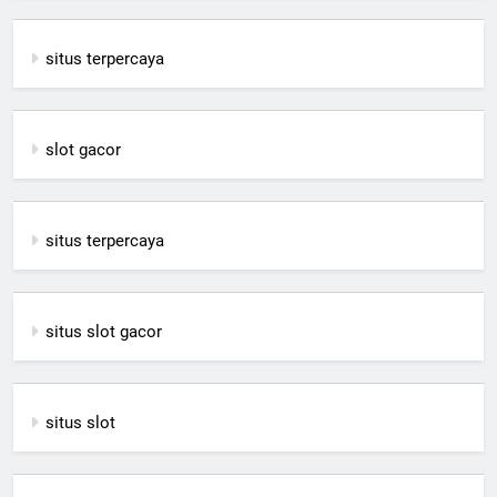
situs terpercaya
slot gacor
situs terpercaya
situs slot gacor
situs slot