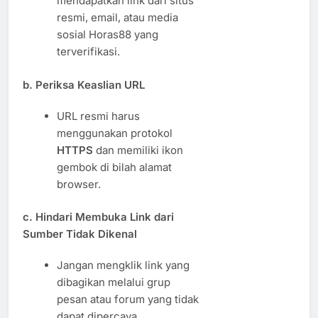
mendapatkan link dari situs
resmi, email, atau media
sosial Horas88 yang
terverifikasi.
b. Periksa Keaslian URL
URL resmi harus
menggunakan protokol
HTTPS
dan memiliki ikon
gembok di bilah alamat
browser.
c. Hindari Membuka Link dari
Sumber Tidak Dikenal
Jangan mengklik link yang
dibagikan melalui grup
pesan atau forum yang tidak
dapat dipercaya.