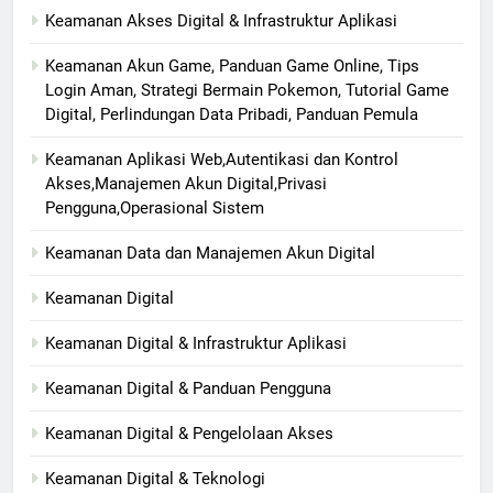
Keamanan Akses Digital & Infrastruktur Aplikasi
Keamanan Akun Game, Panduan Game Online, Tips
Login Aman, Strategi Bermain Pokemon, Tutorial Game
Digital, Perlindungan Data Pribadi, Panduan Pemula
Keamanan Aplikasi Web,Autentikasi dan Kontrol
Akses,Manajemen Akun Digital,Privasi
Pengguna,Operasional Sistem
Keamanan Data dan Manajemen Akun Digital
Keamanan Digital
Keamanan Digital & Infrastruktur Aplikasi
Keamanan Digital & Panduan Pengguna
Keamanan Digital & Pengelolaan Akses
Keamanan Digital & Teknologi