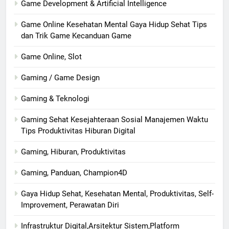
Game Development & Artificial Intelligence
Game Online Kesehatan Mental Gaya Hidup Sehat Tips
dan Trik Game Kecanduan Game
Game Online, Slot
Gaming / Game Design
Gaming & Teknologi
Gaming Sehat Kesejahteraan Sosial Manajemen Waktu
Tips Produktivitas Hiburan Digital
Gaming, Hiburan, Produktivitas
Gaming, Panduan, Champion4D
Gaya Hidup Sehat, Kesehatan Mental, Produktivitas, Self-
Improvement, Perawatan Diri
Infrastruktur Digital,Arsitektur Sistem,Platform