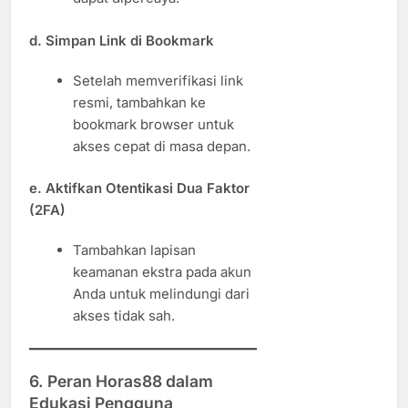
d. Simpan Link di Bookmark
Setelah memverifikasi link
resmi, tambahkan ke
bookmark browser untuk
akses cepat di masa depan.
e. Aktifkan Otentikasi Dua Faktor
(2FA)
Tambahkan lapisan
keamanan ekstra pada akun
Anda untuk melindungi dari
akses tidak sah.
6. Peran Horas88 dalam
Edukasi Pengguna