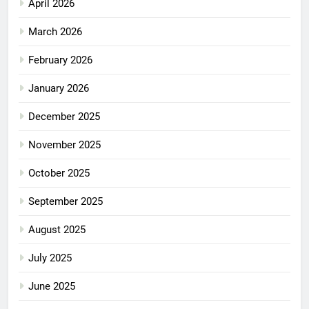
April 2026
March 2026
February 2026
January 2026
December 2025
November 2025
October 2025
September 2025
August 2025
July 2025
June 2025