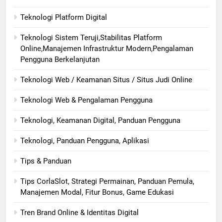
Teknologi Platform Digital
Teknologi Sistem Teruji,Stabilitas Platform
Online,Manajemen Infrastruktur Modern,Pengalaman
Pengguna Berkelanjutan
Teknologi Web / Keamanan Situs / Situs Judi Online
Teknologi Web & Pengalaman Pengguna
Teknologi, Keamanan Digital, Panduan Pengguna
Teknologi, Panduan Pengguna, Aplikasi
Tips & Panduan
Tips CorlaSlot, Strategi Permainan, Panduan Pemula,
Manajemen Modal, Fitur Bonus, Game Edukasi
Tren Brand Online & Identitas Digital