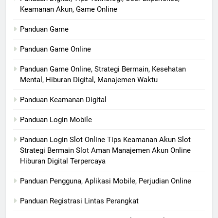
Keamanan Akun, Game Online
Panduan Game
Panduan Game Online
Panduan Game Online, Strategi Bermain, Kesehatan
Mental, Hiburan Digital, Manajemen Waktu
Panduan Keamanan Digital
Panduan Login Mobile
Panduan Login Slot Online Tips Keamanan Akun Slot
Strategi Bermain Slot Aman Manajemen Akun Online
Hiburan Digital Terpercaya
Panduan Pengguna, Aplikasi Mobile, Perjudian Online
Panduan Registrasi Lintas Perangkat