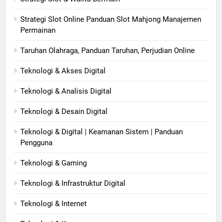
Strategi Slot Online Panduan Slot Mahjong Manajemen
Permainan
Taruhan Olahraga, Panduan Taruhan, Perjudian Online
Teknologi & Akses Digital
Teknologi & Analisis Digital
Teknologi & Desain Digital
Teknologi & Digital | Keamanan Sistem | Panduan
Pengguna
Teknologi & Gaming
Teknologi & Infrastruktur Digital
Teknologi & Internet