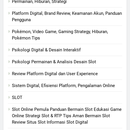
Permainan, Hiburan, Strategi
Platform Digital, Brand Review, Keamanan Akun, Panduan
Pengguna
Pokémon, Video Game, Gaming Strategy, Hiburan,
Pokémon Tips
Psikologi Digital & Desain Interaktif
Psikologi Permainan & Analisis Desain Slot
Review Platform Digital dan User Experience
Sistem Digital, Efisiensi Platform, Pengalaman Online
SLOT
Slot Online Pemula Panduan Bermain Slot Edukasi Game
Online Strategi Slot & RTP Tips Aman Bermain Slot
Review Situs Slot Informasi Slot Digital