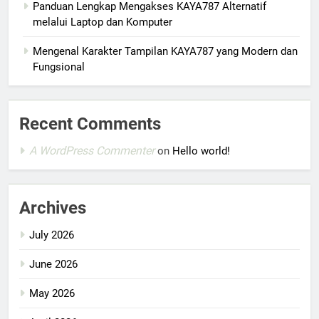
Panduan Lengkap Mengakses KAYA787 Alternatif
melalui Laptop dan Komputer
Mengenal Karakter Tampilan KAYA787 yang Modern dan
Fungsional
Recent Comments
A WordPress Commenter
on
Hello world!
Archives
July 2026
June 2026
May 2026