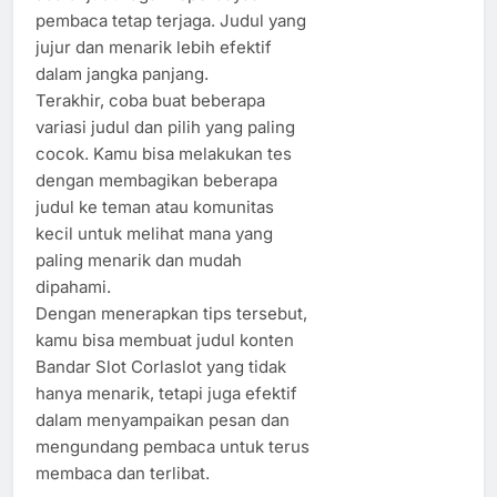
pembaca tetap terjaga. Judul yang
jujur dan menarik lebih efektif
dalam jangka panjang.
Terakhir, coba buat beberapa
variasi judul dan pilih yang paling
cocok. Kamu bisa melakukan tes
dengan membagikan beberapa
judul ke teman atau komunitas
kecil untuk melihat mana yang
paling menarik dan mudah
dipahami.
Dengan menerapkan tips tersebut,
kamu bisa membuat judul konten
Bandar Slot Corlaslot yang tidak
hanya menarik, tetapi juga efektif
dalam menyampaikan pesan dan
mengundang pembaca untuk terus
membaca dan terlibat.