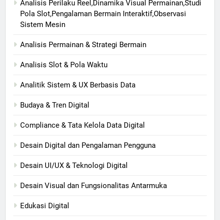
Analisis Perilaku Reel,Dinamika Visual Permainan,Studi
Pola Slot,Pengalaman Bermain Interaktif,Observasi
Sistem Mesin
Analisis Permainan & Strategi Bermain
Analisis Slot & Pola Waktu
Analitik Sistem & UX Berbasis Data
Budaya & Tren Digital
Compliance & Tata Kelola Data Digital
Desain Digital dan Pengalaman Pengguna
Desain UI/UX & Teknologi Digital
Desain Visual dan Fungsionalitas Antarmuka
Edukasi Digital