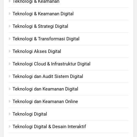
Teknologi & Keamanan
Teknologi & Keamanan Digital
Teknologi & Strategi Digital
Teknologi & Transformasi Digital
Teknologi Akses Digital
Teknologi Cloud & Infrastruktur Digital
Teknologi dan Audit Sistem Digital
Teknologi dan Keamanan Digital
Teknologi dan Keamanan Online
Teknologi Digital
Teknologi Digital & Desain Interaktif