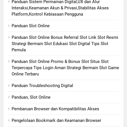
Panduan Sistem Permainan Digital,UX dan Alur
Interaksi,Keamanan Akun & Privasi,Stabilitas Akses
Platform,Kontrol Kebiasaan Pengguna
Panduan Slot Online
Panduan Slot Online Bonus Referral Slot Link Slot Resmi
Strategi Bermain Slot Edukasi Slot Digital Tips Slot
Pemula
Panduan Slot Online Promo & Bonus Slot Situs Slot
Terpercaya Tips Login Aman Strategi Bermain Slot Game
Online Terbaru
Panduan Troubleshooting Digital
Panduan, Slot Online
Pembaruan Browser dan Kompatibilitas Akses
Pengelolaan Bookmark dan Keamanan Browser