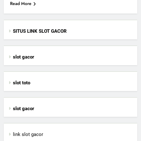
Read More
SITUS LINK SLOT GACOR
slot gacor
slot toto
slot gacor
link slot gacor