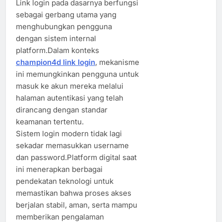
Link login pada dasarnya berfungsi
sebagai gerbang utama yang
menghubungkan pengguna
dengan sistem internal
platform.Dalam konteks
champion4d link login
, mekanisme
ini memungkinkan pengguna untuk
masuk ke akun mereka melalui
halaman autentikasi yang telah
dirancang dengan standar
keamanan tertentu.
Sistem login modern tidak lagi
sekadar memasukkan username
dan password.Platform digital saat
ini menerapkan berbagai
pendekatan teknologi untuk
memastikan bahwa proses akses
berjalan stabil, aman, serta mampu
memberikan pengalaman