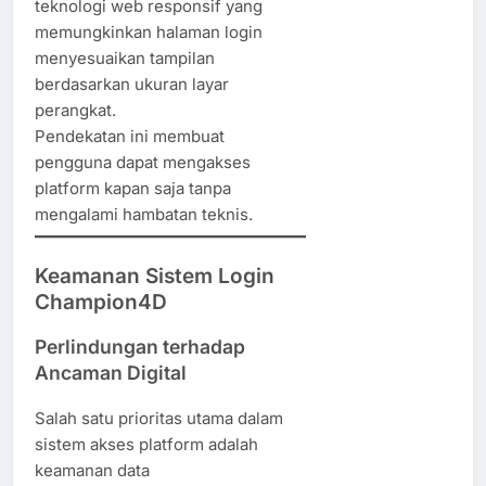
teknologi web responsif yang
memungkinkan halaman login
menyesuaikan tampilan
berdasarkan ukuran layar
perangkat.
Pendekatan ini membuat
pengguna dapat mengakses
platform kapan saja tanpa
mengalami hambatan teknis.
Keamanan Sistem Login
Champion4D
Perlindungan terhadap
Ancaman Digital
Salah satu prioritas utama dalam
sistem akses platform adalah
keamanan data