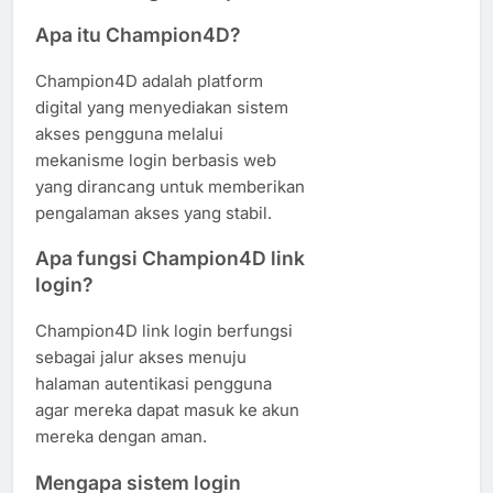
Apa itu Champion4D?
Champion4D adalah platform
digital yang menyediakan sistem
akses pengguna melalui
mekanisme login berbasis web
yang dirancang untuk memberikan
pengalaman akses yang stabil.
Apa fungsi Champion4D link
login?
Champion4D link login berfungsi
sebagai jalur akses menuju
halaman autentikasi pengguna
agar mereka dapat masuk ke akun
mereka dengan aman.
Mengapa sistem login