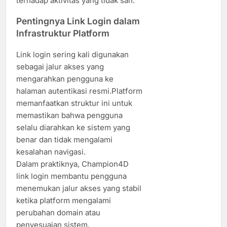
terhadap aktivitas yang tidak sah.
Pentingnya Link Login dalam
Infrastruktur Platform
Link login sering kali digunakan
sebagai jalur akses yang
mengarahkan pengguna ke
halaman autentikasi resmi.Platform
memanfaatkan struktur ini untuk
memastikan bahwa pengguna
selalu diarahkan ke sistem yang
benar dan tidak mengalami
kesalahan navigasi.
Dalam praktiknya, Champion4D
link login membantu pengguna
menemukan jalur akses yang stabil
ketika platform mengalami
perubahan domain atau
penyesuaian sistem.