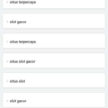
situs terpercaya
slot gacor
situs terpercaya
situs slot gacor
situs slot
slot gacor