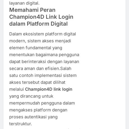
layanan digital.
Memahami Peran
Champion4D Link Login
dalam Platform Digital
Dalam ekosistem platform digital
modern, sistem akses menjadi
elemen fundamental yang
menentukan bagaimana pengguna
dapat berinteraksi dengan layanan
secara aman dan efisien.Salah
satu contoh implementasi sistem
akses tersebut dapat dilihat
melalui
Champion4D link login
yang dirancang untuk
mempermudah pengguna dalam
mengakses platform dengan
proses autentikasi yang
terstruktur.