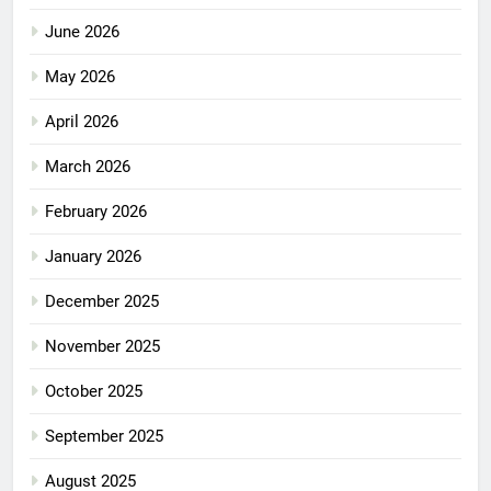
June 2026
May 2026
April 2026
March 2026
February 2026
January 2026
December 2025
November 2025
October 2025
September 2025
August 2025