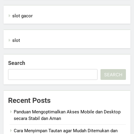
slot gacor
slot
Search
SEARCH
Recent Posts
Panduan Mengoptimalkan Akses Mobile dan Desktop
secara Stabil dan Aman
Cara Menyimpan Tautan agar Mudah Ditemukan dan