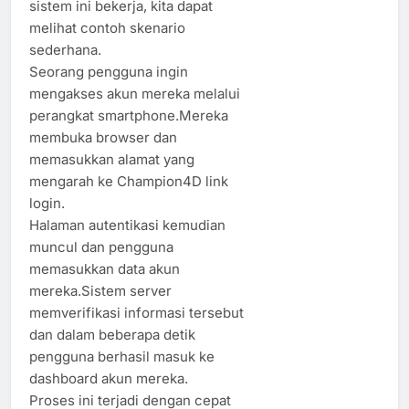
sistem ini bekerja, kita dapat
melihat contoh skenario
sederhana.
Seorang pengguna ingin
mengakses akun mereka melalui
perangkat smartphone.Mereka
membuka browser dan
memasukkan alamat yang
mengarah ke Champion4D link
login.
Halaman autentikasi kemudian
muncul dan pengguna
memasukkan data akun
mereka.Sistem server
memverifikasi informasi tersebut
dan dalam beberapa detik
pengguna berhasil masuk ke
dashboard akun mereka.
Proses ini terjadi dengan cepat