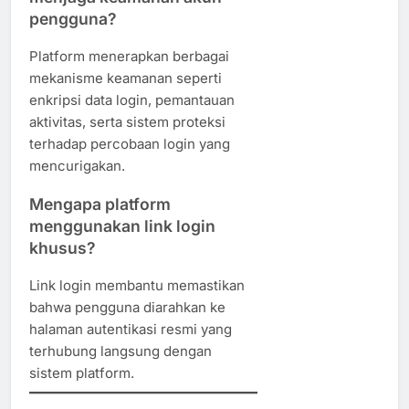
pengguna?
Platform menerapkan berbagai
mekanisme keamanan seperti
enkripsi data login, pemantauan
aktivitas, serta sistem proteksi
terhadap percobaan login yang
mencurigakan.
Mengapa platform
menggunakan link login
khusus?
Link login membantu memastikan
bahwa pengguna diarahkan ke
halaman autentikasi resmi yang
terhubung langsung dengan
sistem platform.