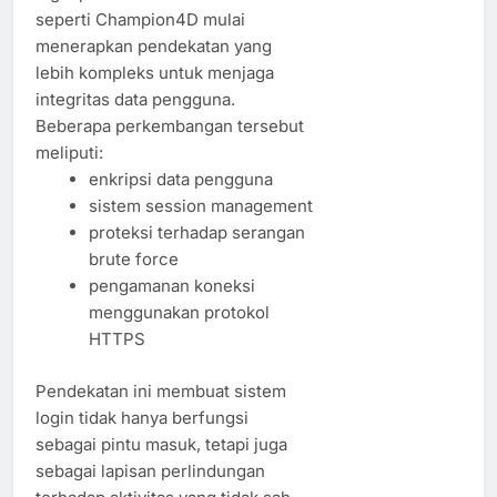
seperti Champion4D mulai
menerapkan pendekatan yang
lebih kompleks untuk menjaga
integritas data pengguna.
Beberapa perkembangan tersebut
meliputi:
enkripsi data pengguna
sistem session management
proteksi terhadap serangan
brute force
pengamanan koneksi
menggunakan protokol
HTTPS
Pendekatan ini membuat sistem
login tidak hanya berfungsi
sebagai pintu masuk, tetapi juga
sebagai lapisan perlindungan