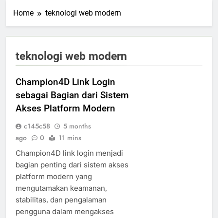
Home
teknologi web modern
teknologi web modern
Champion4D Link Login
sebagai Bagian dari Sistem
Akses Platform Modern
c145c58
5 months
ago
0
11 mins
Champion4D link login menjadi
bagian penting dari sistem akses
platform modern yang
mengutamakan keamanan,
stabilitas, dan pengalaman
pengguna dalam mengakses