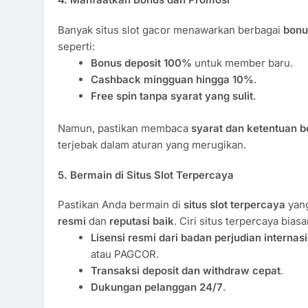
Banyak situs slot gacor menawarkan berbagai
bonu
seperti:
Bonus deposit 100%
untuk member baru.
Cashback mingguan hingga 10%
.
Free spin tanpa syarat yang sulit
.
Namun, pastikan membaca
syarat dan ketentuan 
terjebak dalam aturan yang merugikan.
5. Bermain di Situs Slot Terpercaya
Pastikan Anda bermain di
situs slot terpercaya
yang
resmi
dan
reputasi baik
. Ciri situs terpercaya bias
Lisensi resmi dari badan perjudian internas
atau PAGCOR.
Transaksi deposit dan withdraw cepat
.
Dukungan pelanggan 24/7
.