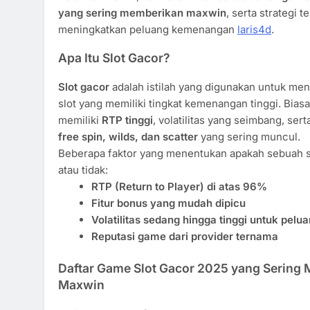
yang sering memberikan maxwin
, serta strategi t
meningkatkan peluang kemenangan
laris4d
.
Apa Itu Slot Gacor?
Slot gacor
adalah istilah yang digunakan untuk m
slot yang memiliki tingkat kemenangan tinggi. Biasa
memiliki
RTP tinggi
, volatilitas yang seimbang, sert
free spin, wilds, dan scatter
yang sering muncul.
Beberapa faktor yang menentukan apakah sebuah s
atau tidak:
RTP (Return to Player) di atas 96%
Fitur bonus yang mudah dipicu
Volatilitas sedang hingga tinggi untuk pelu
Reputasi game dari provider ternama
Daftar Game Slot Gacor 2025 yang Sering
Maxwin