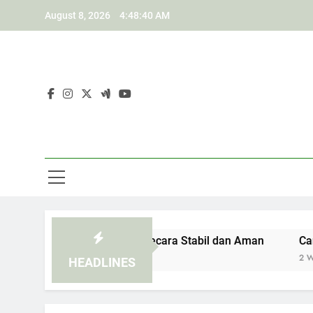
Skip
August 8, 2026
4:48:41 AM
to
content
Org
Temukan P
le dan Desktop secara Stabil dan Aman
Cara Menyimp
2 Weeks Ago
HEADLINES