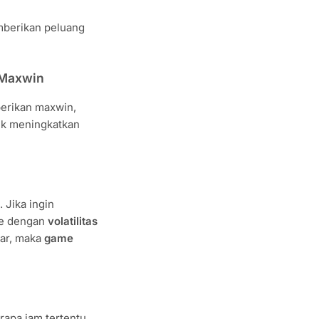
mberikan peluang
 Maxwin
erikan maxwin,
tuk meningkatkan
 Jika ingin
me dengan
volatilitas
sar, maka
game
apa jam tertentu