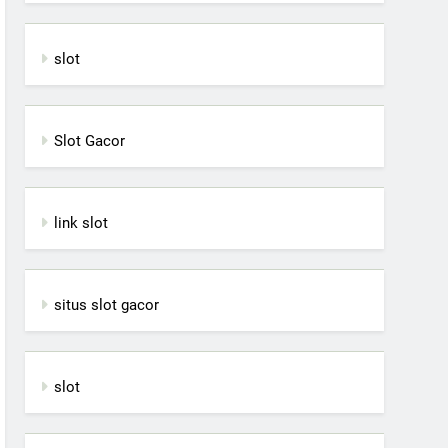
slot
Slot Gacor
link slot
situs slot gacor
slot