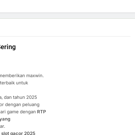
ering
 memberikan maxwin.
 terbaik untuk
a, dan tahun 2025
cor dengan peluang
ncari game dengan
RTP
 yang
ar.
 slot gacor 2025