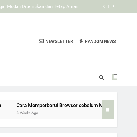
gar Mudah Ditemukan dan Tetap Aman
ebelum Mengakses KAYA787 Alternatif
ernatif melalui Laptop dan Komputer
NEWSLETTER
RANDOM NEWS
 dan Desktop secara Stabil dan Aman
gar Mudah Ditemukan dan Tetap Aman
. Untuk Gaya Hidup Yang Lebih Sehat Dan Alami.
ebelum Mengakses KAYA787 Alternatif
ernatif melalui Laptop dan Komputer
 Memperbarui Browser sebelum Mengakses KAYA787 Alternat
ks Ago