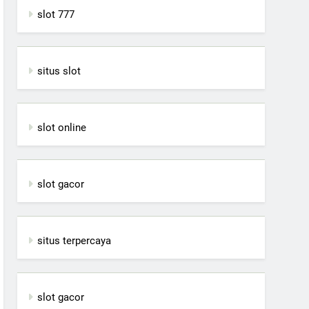
slot 777
situs slot
slot online
slot gacor
situs terpercaya
slot gacor