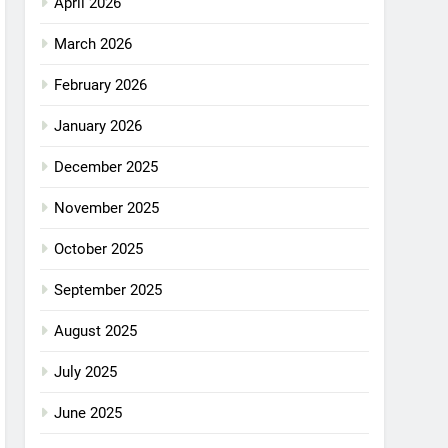
April 2026
March 2026
February 2026
January 2026
December 2025
November 2025
October 2025
September 2025
August 2025
July 2025
June 2025