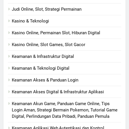
Judi Online, Slot, Strategi Permainan
Kasino & Teknologi
Kasino Online, Permainan Slot, Hiburan Digital
Kasino Online, Slot Games, Slot Gacor
Keamanan & Infrastruktur Digital
Keamanan & Teknologi Digital
Keamanan Akses & Panduan Login
Keamanan Akses Digital & Infrastruktur Aplikasi
Keamanan Akun Game, Panduan Game Online, Tips
Login Aman, Strategi Bermain Pokemon, Tutorial Game
Digital, Perlindungan Data Pribadi, Panduan Pemula
Keamanan Aplikasi Web,Autentikasi dan Kontrol