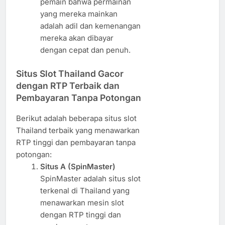
pemain bahwa permainan
yang mereka mainkan
adalah adil dan kemenangan
mereka akan dibayar
dengan cepat dan penuh.
Situs Slot Thailand Gacor
dengan RTP Terbaik dan
Pembayaran Tanpa Potongan
Berikut adalah beberapa situs slot
Thailand terbaik yang menawarkan
RTP tinggi dan pembayaran tanpa
potongan:
Situs A (SpinMaster)
SpinMaster adalah situs slot
terkenal di Thailand yang
menawarkan mesin slot
dengan RTP tinggi dan