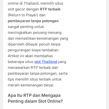
online di Thailand, memilih situs
slot gacor dengan
RTP terbaik
(Return to Player) dan
pembayaran tanpa potongan
sangat penting untuk
meningkatkan peluang menang
dan memastikan kemenangan yang
diperoleh dibayar penuh tanpa
pengurangan biaya tambahan.
Artikel ini akan membahas
beberapa situs
slot Thailand
yang
menawarkan RTP terbaik dan
pembayaran tanpa potongan, serta
tips memilih situs terbaik untuk
meraih kemenangan besar.
Apa Itu RTP dan Mengapa
Penting dalam Slot Online?