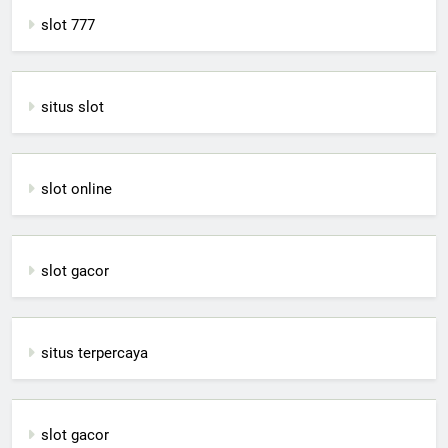
slot 777
situs slot
slot online
slot gacor
situs terpercaya
slot gacor