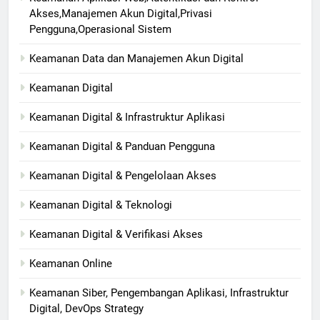
Akses,Manajemen Akun Digital,Privasi
Pengguna,Operasional Sistem
Keamanan Data dan Manajemen Akun Digital
Keamanan Digital
Keamanan Digital & Infrastruktur Aplikasi
Keamanan Digital & Panduan Pengguna
Keamanan Digital & Pengelolaan Akses
Keamanan Digital & Teknologi
Keamanan Digital & Verifikasi Akses
Keamanan Online
Keamanan Siber, Pengembangan Aplikasi, Infrastruktur
Digital, DevOps Strategy