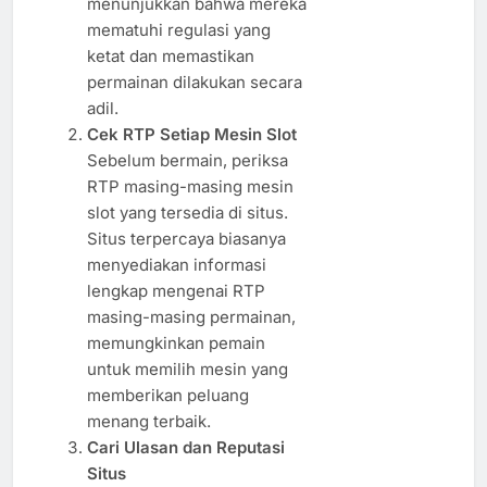
menunjukkan bahwa mereka
mematuhi regulasi yang
ketat dan memastikan
permainan dilakukan secara
adil.
Cek RTP Setiap Mesin Slot
Sebelum bermain, periksa
RTP masing-masing mesin
slot yang tersedia di situs.
Situs terpercaya biasanya
menyediakan informasi
lengkap mengenai RTP
masing-masing permainan,
memungkinkan pemain
untuk memilih mesin yang
memberikan peluang
menang terbaik.
Cari Ulasan dan Reputasi
Situs