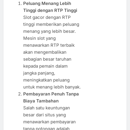
Peluang Menang Lebih
Tinggi dengan RTP Tinggi
Slot gacor dengan RTP
tinggi memberikan peluang
menang yang lebih besar.
Mesin slot yang
menawarkan RTP terbaik
akan mengembalikan
sebagian besar taruhan
kepada pemain dalam
jangka panjang,
meningkatkan peluang
untuk menang lebih banyak.
Pembayaran Penuh Tanpa
Biaya Tambahan
Salah satu keuntungan
besar dari situs yang
menawarkan pembayaran
tanpa potongan adalah