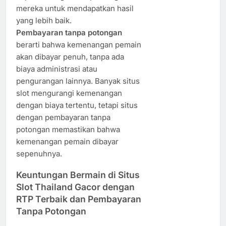
mereka untuk mendapatkan hasil
yang lebih baik.
Pembayaran tanpa potongan
berarti bahwa kemenangan pemain
akan dibayar penuh, tanpa ada
biaya administrasi atau
pengurangan lainnya. Banyak situs
slot mengurangi kemenangan
dengan biaya tertentu, tetapi situs
dengan pembayaran tanpa
potongan memastikan bahwa
kemenangan pemain dibayar
sepenuhnya.
Keuntungan Bermain di Situs
Slot Thailand Gacor dengan
RTP Terbaik dan Pembayaran
Tanpa Potongan