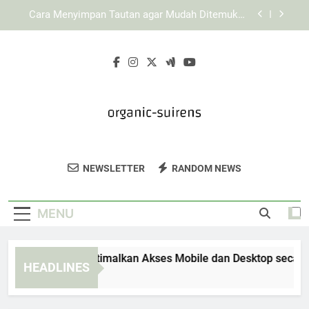
Skip
Cara Memperbarui Browser sebelum Mengakses
to
KAYA787 Alternatif
content
Panduan Lengkap Mengakses KAYA787 Alternatif
melalui Laptop dan Komputer
Panduan Mengoptimalkan Akses Mobile dan
Desktop secara Stabil dan Aman
Cara Menyimpan Tautan agar Mudah Ditemukan
dan Tetap Aman
Cara Memperbarui Browser sebelum Mengakses
KAYA787 Alternatif
Organic Suirens
Temukan Produk Organik Dan Solusi
Panduan Lengkap Mengakses KAYA787 Alternatif
NEWSLETTER
RANDOM NEWS
melalui Laptop dan Komputer
Kesehatan Alami Di Organic Suirens. Untuk
Gaya Hidup Yang Lebih Sehat Dan Alami.
MENU
nduan Mengoptimalkan Akses Mobile dan Desktop secara Sta
HEADLINES
Weeks Ago