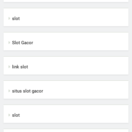
slot
Slot Gacor
link slot
situs slot gacor
slot