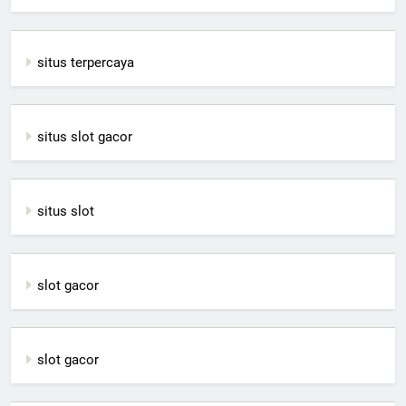
situs terpercaya
situs slot gacor
situs slot
slot gacor
slot gacor