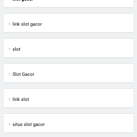
link slot gacor
slot
Slot Gacor
link slot
situs slot gacor