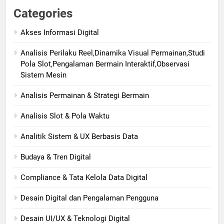
Categories
Akses Informasi Digital
Analisis Perilaku Reel,Dinamika Visual Permainan,Studi
Pola Slot,Pengalaman Bermain Interaktif,Observasi
Sistem Mesin
Analisis Permainan & Strategi Bermain
Analisis Slot & Pola Waktu
Analitik Sistem & UX Berbasis Data
Budaya & Tren Digital
Compliance & Tata Kelola Data Digital
Desain Digital dan Pengalaman Pengguna
Desain UI/UX & Teknologi Digital