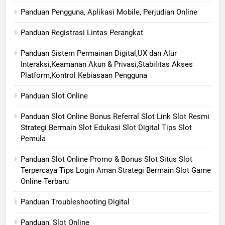
Panduan Pengguna, Aplikasi Mobile, Perjudian Online
Panduan Registrasi Lintas Perangkat
Panduan Sistem Permainan Digital,UX dan Alur
Interaksi,Keamanan Akun & Privasi,Stabilitas Akses
Platform,Kontrol Kebiasaan Pengguna
Panduan Slot Online
Panduan Slot Online Bonus Referral Slot Link Slot Resmi
Strategi Bermain Slot Edukasi Slot Digital Tips Slot
Pemula
Panduan Slot Online Promo & Bonus Slot Situs Slot
Terpercaya Tips Login Aman Strategi Bermain Slot Game
Online Terbaru
Panduan Troubleshooting Digital
Panduan, Slot Online