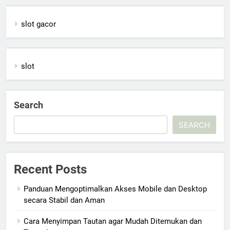
slot gacor
slot
Search
SEARCH
Recent Posts
Panduan Mengoptimalkan Akses Mobile dan Desktop
secara Stabil dan Aman
Cara Menyimpan Tautan agar Mudah Ditemukan dan