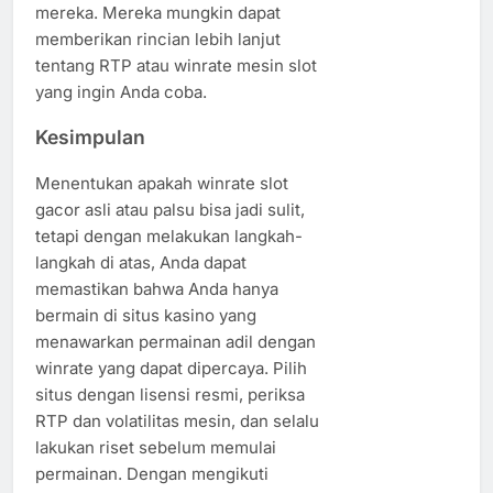
mereka. Mereka mungkin dapat
memberikan rincian lebih lanjut
tentang RTP atau winrate mesin slot
yang ingin Anda coba.
Kesimpulan
Menentukan apakah winrate slot
gacor asli atau palsu bisa jadi sulit,
tetapi dengan melakukan langkah-
langkah di atas, Anda dapat
memastikan bahwa Anda hanya
bermain di situs kasino yang
menawarkan permainan adil dengan
winrate yang dapat dipercaya. Pilih
situs dengan lisensi resmi, periksa
RTP dan volatilitas mesin, dan selalu
lakukan riset sebelum memulai
permainan. Dengan mengikuti