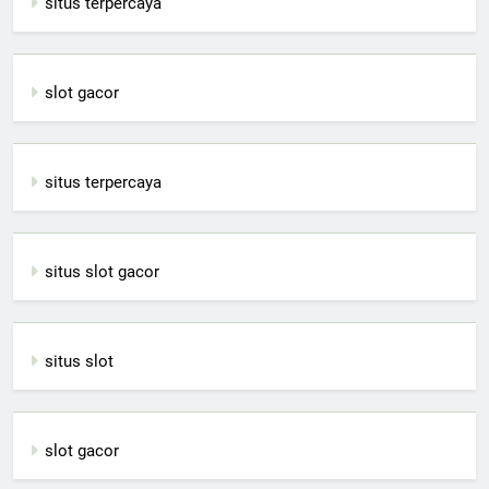
situs terpercaya
slot gacor
situs terpercaya
situs slot gacor
situs slot
slot gacor