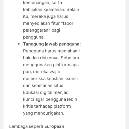
kemenangan, serta
kebijakan keamanan. Selain
itu, mereka juga harus
menyediakan fitur “lapor
pelanggaran” bagi
pengguna.
Tanggung jawab pengguna:
Pengguna harus memahami
hak dan risikonya. Sebelum
menggunakan platform apa
pun, mereka wajib
memeriksa keaslian lisensi
dan keamanan situs.
Edukasi digital menjadi
kunci agar pengguna lebih
kritis terhadap platform
yang mencurigakan.
Lembaga seperti
European