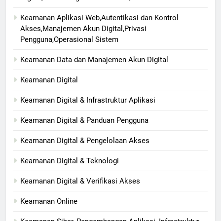
Keamanan Aplikasi Web,Autentikasi dan Kontrol
Akses,Manajemen Akun Digital,Privasi
Pengguna,Operasional Sistem
Keamanan Data dan Manajemen Akun Digital
Keamanan Digital
Keamanan Digital & Infrastruktur Aplikasi
Keamanan Digital & Panduan Pengguna
Keamanan Digital & Pengelolaan Akses
Keamanan Digital & Teknologi
Keamanan Digital & Verifikasi Akses
Keamanan Online