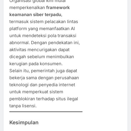
Organisasi global kini mulai
memperkenalkan
framework
keamanan siber terpadu
,
termasuk sistem pelacakan lintas
platform yang memanfaatkan AI
untuk mendeteksi pola transaksi
abnormal. Dengan pendekatan ini,
aktivitas mencurigakan dapat
dicegah sebelum menimbulkan
kerugian pada konsumen.
Selain itu, pemerintah juga dapat
bekerja sama dengan perusahaan
teknologi dan penyedia internet
untuk memperkuat sistem
pemblokiran terhadap situs ilegal
tanpa lisensi.
Kesimpulan