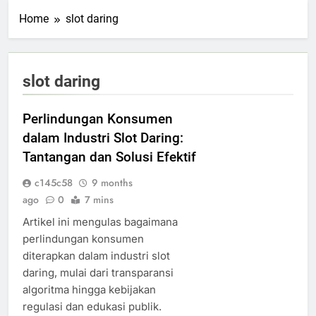
Home
slot daring
slot daring
Perlindungan Konsumen
dalam Industri Slot Daring:
Tantangan dan Solusi Efektif
c145c58
9 months
ago
0
7 mins
Artikel ini mengulas bagaimana
perlindungan konsumen
diterapkan dalam industri slot
daring, mulai dari transparansi
algoritma hingga kebijakan
regulasi dan edukasi publik.