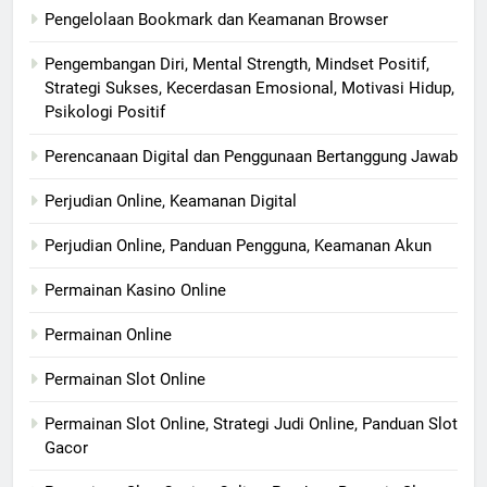
Pengelolaan Bookmark dan Keamanan Browser
Pengembangan Diri, Mental Strength, Mindset Positif,
Strategi Sukses, Kecerdasan Emosional, Motivasi Hidup,
Psikologi Positif
Perencanaan Digital dan Penggunaan Bertanggung Jawab
Perjudian Online, Keamanan Digital
Perjudian Online, Panduan Pengguna, Keamanan Akun
Permainan Kasino Online
Permainan Online
Permainan Slot Online
Permainan Slot Online, Strategi Judi Online, Panduan Slot
Gacor