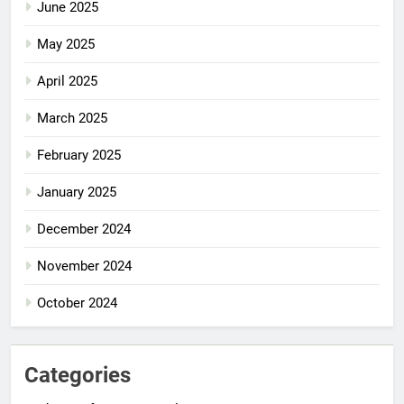
June 2025
May 2025
April 2025
March 2025
February 2025
January 2025
December 2024
November 2024
October 2024
Categories