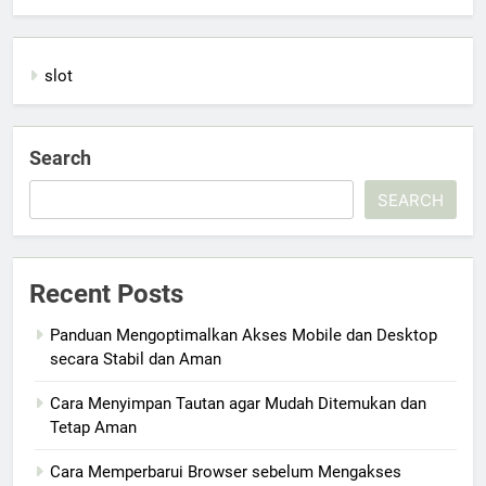
slot
Search
SEARCH
Recent Posts
Panduan Mengoptimalkan Akses Mobile dan Desktop
secara Stabil dan Aman
Cara Menyimpan Tautan agar Mudah Ditemukan dan
Tetap Aman
Cara Memperbarui Browser sebelum Mengakses