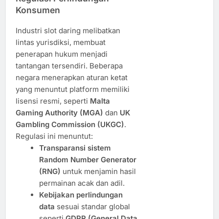
Konsumen
Industri slot daring melibatkan
lintas yurisdiksi, membuat
penerapan hukum menjadi
tantangan tersendiri. Beberapa
negara menerapkan aturan ketat
yang menuntut platform memiliki
lisensi resmi, seperti
Malta
Gaming Authority (MGA)
dan
UK
Gambling Commission (UKGC)
.
Regulasi ini menuntut:
Transparansi sistem
Random Number Generator
(RNG)
untuk menjamin hasil
permainan acak dan adil.
Kebijakan perlindungan
data
sesuai standar global
seperti
GDPR (General Data