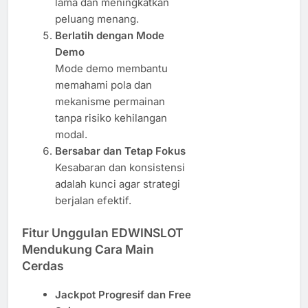
lama dan meningkatkan
peluang menang.
Berlatih dengan Mode
Demo
Mode demo membantu
memahami pola dan
mekanisme permainan
tanpa risiko kehilangan
modal.
Bersabar dan Tetap Fokus
Kesabaran dan konsistensi
adalah kunci agar strategi
berjalan efektif.
Fitur Unggulan EDWINSLOT
Mendukung Cara Main
Cerdas
Jackpot Progresif dan Free