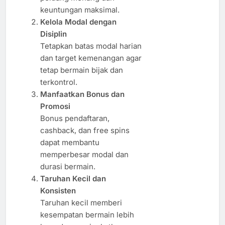
keuntungan maksimal.
Kelola Modal dengan
Disiplin
Tetapkan batas modal harian
dan target kemenangan agar
tetap bermain bijak dan
terkontrol.
Manfaatkan Bonus dan
Promosi
Bonus pendaftaran,
cashback, dan free spins
dapat membantu
memperbesar modal dan
durasi bermain.
Taruhan Kecil dan
Konsisten
Taruhan kecil memberi
kesempatan bermain lebih