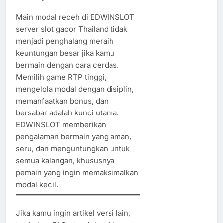
Main modal receh di EDWINSLOT
server slot gacor Thailand tidak
menjadi penghalang meraih
keuntungan besar jika kamu
bermain dengan cara cerdas.
Memilih game RTP tinggi,
mengelola modal dengan disiplin,
memanfaatkan bonus, dan
bersabar adalah kunci utama.
EDWINSLOT memberikan
pengalaman bermain yang aman,
seru, dan menguntungkan untuk
semua kalangan, khususnya
pemain yang ingin memaksimalkan
modal kecil.
Jika kamu ingin artikel versi lain,