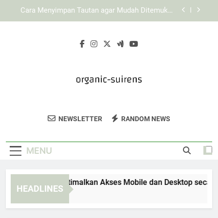
Skip
Cara Memperbarui Browser sebelum Mengakses
to
KAYA787 Alternatif
content
Panduan Lengkap Mengakses KAYA787 Alternatif
melalui Laptop dan Komputer
Panduan Mengoptimalkan Akses Mobile dan
Desktop secara Stabil dan Aman
Cara Menyimpan Tautan agar Mudah Ditemukan
dan Tetap Aman
Cara Memperbarui Browser sebelum Mengakses
KAYA787 Alternatif
Organic Suirens
Temukan Produk Organik Dan Solusi
Panduan Lengkap Mengakses KAYA787 Alternatif
NEWSLETTER
RANDOM NEWS
melalui Laptop dan Komputer
Kesehatan Alami Di Organic Suirens. Untuk
Gaya Hidup Yang Lebih Sehat Dan Alami.
MENU
nduan Mengoptimalkan Akses Mobile dan Desktop secara Sta
HEADLINES
Weeks Ago