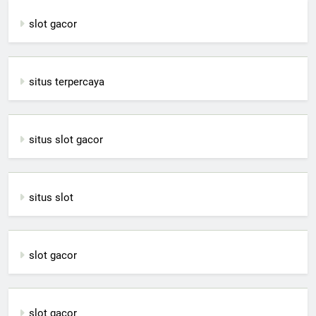
slot gacor
situs terpercaya
situs slot gacor
situs slot
slot gacor
slot gacor