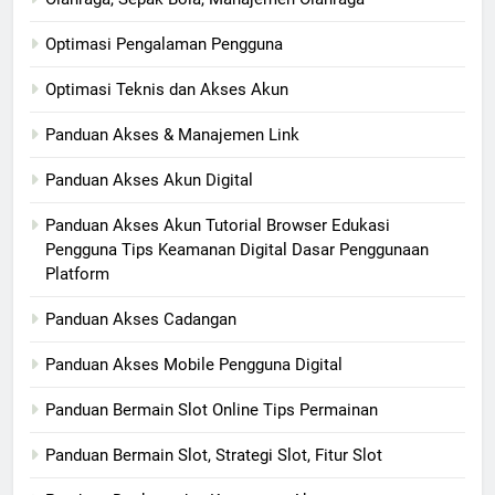
Optimasi Pengalaman Pengguna
Optimasi Teknis dan Akses Akun
Panduan Akses & Manajemen Link
Panduan Akses Akun Digital
Panduan Akses Akun Tutorial Browser Edukasi
Pengguna Tips Keamanan Digital Dasar Penggunaan
Platform
Panduan Akses Cadangan
Panduan Akses Mobile Pengguna Digital
Panduan Bermain Slot Online Tips Permainan
Panduan Bermain Slot, Strategi Slot, Fitur Slot