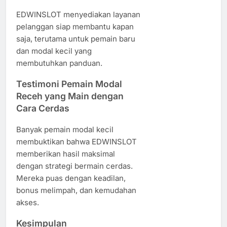
EDWINSLOT menyediakan layanan
pelanggan siap membantu kapan
saja, terutama untuk pemain baru
dan modal kecil yang
membutuhkan panduan.
Testimoni Pemain Modal
Receh yang Main dengan
Cara Cerdas
Banyak pemain modal kecil
membuktikan bahwa EDWINSLOT
memberikan hasil maksimal
dengan strategi bermain cerdas.
Mereka puas dengan keadilan,
bonus melimpah, dan kemudahan
akses.
Kesimpulan