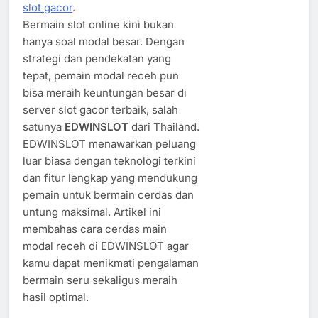
slot gacor
.
Bermain slot online kini bukan
hanya soal modal besar. Dengan
strategi dan pendekatan yang
tepat, pemain modal receh pun
bisa meraih keuntungan besar di
server slot gacor terbaik, salah
satunya
EDWINSLOT
dari Thailand.
EDWINSLOT menawarkan peluang
luar biasa dengan teknologi terkini
dan fitur lengkap yang mendukung
pemain untuk bermain cerdas dan
untung maksimal. Artikel ini
membahas cara cerdas main
modal receh di EDWINSLOT agar
kamu dapat menikmati pengalaman
bermain seru sekaligus meraih
hasil optimal.