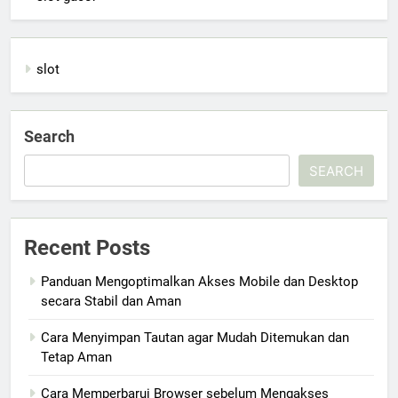
slot
Search
SEARCH
Recent Posts
Panduan Mengoptimalkan Akses Mobile dan Desktop
secara Stabil dan Aman
Cara Menyimpan Tautan agar Mudah Ditemukan dan
Tetap Aman
Cara Memperbarui Browser sebelum Mengakses