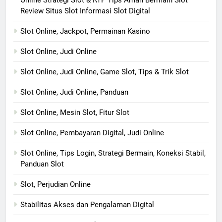
Review Situs Slot Informasi Slot Digital
Slot Online, Jackpot, Permainan Kasino
Slot Online, Judi Online
Slot Online, Judi Online, Game Slot, Tips & Trik Slot
Slot Online, Judi Online, Panduan
Slot Online, Mesin Slot, Fitur Slot
Slot Online, Pembayaran Digital, Judi Online
Slot Online, Tips Login, Strategi Bermain, Koneksi Stabil,
Panduan Slot
Slot, Perjudian Online
Stabilitas Akses dan Pengalaman Digital