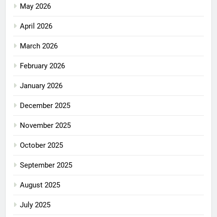
May 2026
April 2026
March 2026
February 2026
January 2026
December 2025
November 2025
October 2025
September 2025
August 2025
July 2025