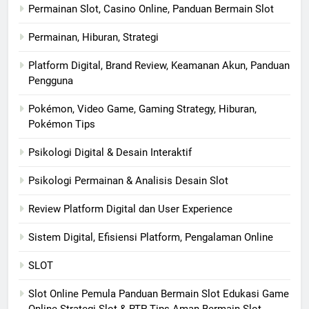
Permainan Slot, Casino Online, Panduan Bermain Slot
Permainan, Hiburan, Strategi
Platform Digital, Brand Review, Keamanan Akun, Panduan
Pengguna
Pokémon, Video Game, Gaming Strategy, Hiburan,
Pokémon Tips
Psikologi Digital & Desain Interaktif
Psikologi Permainan & Analisis Desain Slot
Review Platform Digital dan User Experience
Sistem Digital, Efisiensi Platform, Pengalaman Online
SLOT
Slot Online Pemula Panduan Bermain Slot Edukasi Game
Online Strategi Slot & RTP Tips Aman Bermain Slot