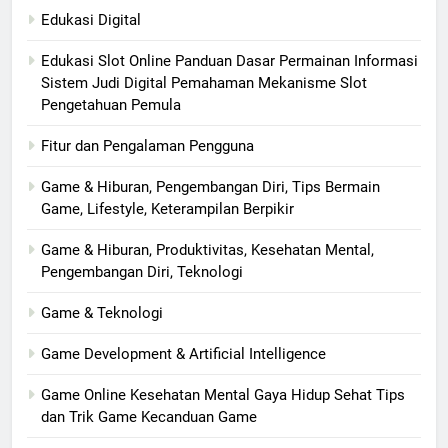
Edukasi Digital
Edukasi Slot Online Panduan Dasar Permainan Informasi
Sistem Judi Digital Pemahaman Mekanisme Slot
Pengetahuan Pemula
Fitur dan Pengalaman Pengguna
Game & Hiburan, Pengembangan Diri, Tips Bermain
Game, Lifestyle, Keterampilan Berpikir
Game & Hiburan, Produktivitas, Kesehatan Mental,
Pengembangan Diri, Teknologi
Game & Teknologi
Game Development & Artificial Intelligence
Game Online Kesehatan Mental Gaya Hidup Sehat Tips
dan Trik Game Kecanduan Game