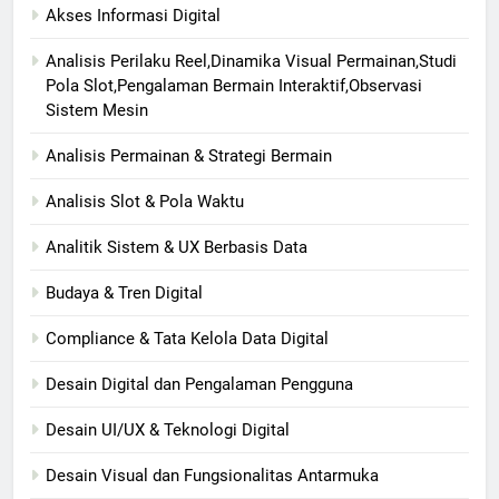
Akses Informasi Digital
Analisis Perilaku Reel,Dinamika Visual Permainan,Studi
Pola Slot,Pengalaman Bermain Interaktif,Observasi
Sistem Mesin
Analisis Permainan & Strategi Bermain
Analisis Slot & Pola Waktu
Analitik Sistem & UX Berbasis Data
Budaya & Tren Digital
Compliance & Tata Kelola Data Digital
Desain Digital dan Pengalaman Pengguna
Desain UI/UX & Teknologi Digital
Desain Visual dan Fungsionalitas Antarmuka