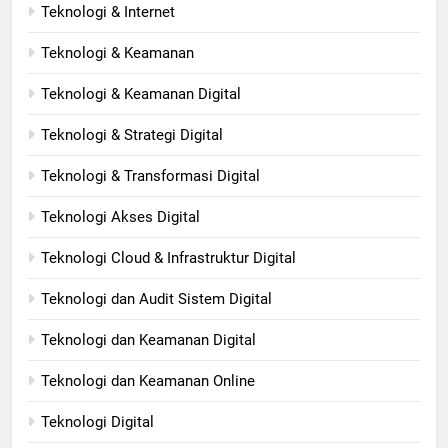
Teknologi & Internet
Teknologi & Keamanan
Teknologi & Keamanan Digital
Teknologi & Strategi Digital
Teknologi & Transformasi Digital
Teknologi Akses Digital
Teknologi Cloud & Infrastruktur Digital
Teknologi dan Audit Sistem Digital
Teknologi dan Keamanan Digital
Teknologi dan Keamanan Online
Teknologi Digital