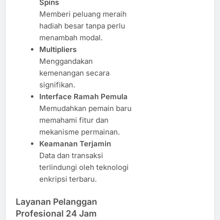
Spins
Memberi peluang meraih
hadiah besar tanpa perlu
menambah modal.
Multipliers
Menggandakan
kemenangan secara
signifikan.
Interface Ramah Pemula
Memudahkan pemain baru
memahami fitur dan
mekanisme permainan.
Keamanan Terjamin
Data dan transaksi
terlindungi oleh teknologi
enkripsi terbaru.
Layanan Pelanggan
Profesional 24 Jam