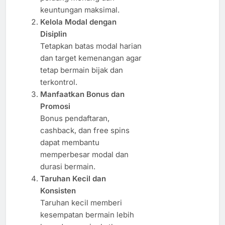
keuntungan maksimal.
Kelola Modal dengan
Disiplin
Tetapkan batas modal harian
dan target kemenangan agar
tetap bermain bijak dan
terkontrol.
Manfaatkan Bonus dan
Promosi
Bonus pendaftaran,
cashback, dan free spins
dapat membantu
memperbesar modal dan
durasi bermain.
Taruhan Kecil dan
Konsisten
Taruhan kecil memberi
kesempatan bermain lebih