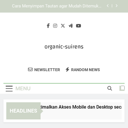
Skip
Cara Memperbarui Browser sebelum Mengakses
to
KAYA787 Alternatif
content
Panduan Lengkap Mengakses KAYA787 Alternatif
melalui Laptop dan Komputer
Panduan Mengoptimalkan Akses Mobile dan
Desktop secara Stabil dan Aman
Cara Menyimpan Tautan agar Mudah Ditemukan
dan Tetap Aman
Cara Memperbarui Browser sebelum Mengakses
KAYA787 Alternatif
Organic Suirens
Temukan Produk Organik Dan Solusi
Panduan Lengkap Mengakses KAYA787 Alternatif
NEWSLETTER
RANDOM NEWS
melalui Laptop dan Komputer
Kesehatan Alami Di Organic Suirens. Untuk
Gaya Hidup Yang Lebih Sehat Dan Alami.
MENU
nduan Mengoptimalkan Akses Mobile dan Desktop secara Sta
HEADLINES
Weeks Ago