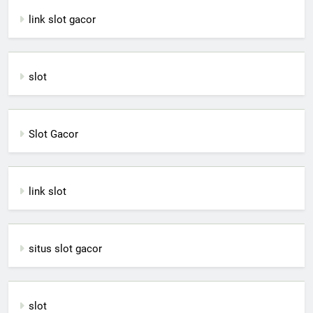
link slot gacor
slot
Slot Gacor
link slot
situs slot gacor
slot