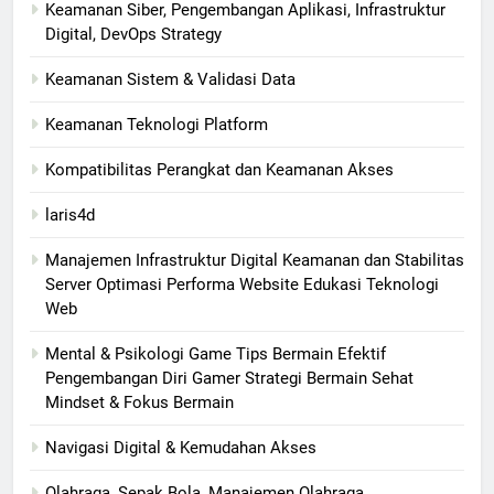
Keamanan Siber, Pengembangan Aplikasi, Infrastruktur
Digital, DevOps Strategy
Keamanan Sistem & Validasi Data
Keamanan Teknologi Platform
Kompatibilitas Perangkat dan Keamanan Akses
laris4d
Manajemen Infrastruktur Digital Keamanan dan Stabilitas
Server Optimasi Performa Website Edukasi Teknologi
Web
Mental & Psikologi Game Tips Bermain Efektif
Pengembangan Diri Gamer Strategi Bermain Sehat
Mindset & Fokus Bermain
Navigasi Digital & Kemudahan Akses
Olahraga, Sepak Bola, Manajemen Olahraga