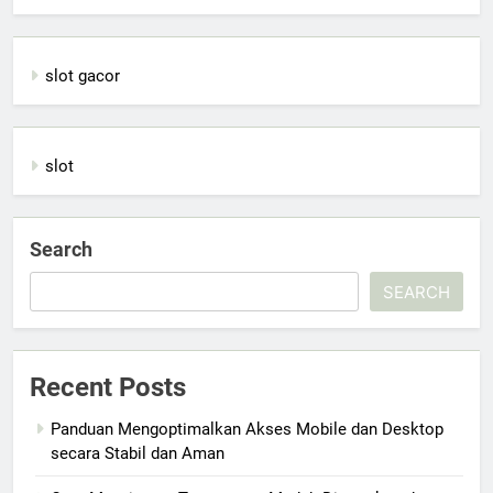
slot gacor
slot
Search
SEARCH
Recent Posts
Panduan Mengoptimalkan Akses Mobile dan Desktop
secara Stabil dan Aman