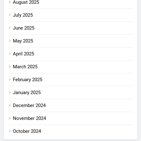
August 2025
July 2025
June 2025
May 2025
April 2025
March 2025
February 2025
January 2025
December 2024
November 2024
October 2024