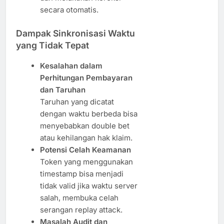
secara otomatis.
Dampak Sinkronisasi Waktu
yang Tidak Tepat
Kesalahan dalam
Perhitungan Pembayaran
dan Taruhan
Taruhan yang dicatat
dengan waktu berbeda bisa
menyebabkan double bet
atau kehilangan hak klaim.
Potensi Celah Keamanan
Token yang menggunakan
timestamp bisa menjadi
tidak valid jika waktu server
salah, membuka celah
serangan replay attack.
Masalah Audit dan