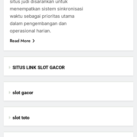
situs judi disarankan untuk
menempatkan sistem sinkronisasi
waktu sebagai prioritas utama
dalam pengembangan dan
operasional harian.
Read More
SITUS LINK SLOT GACOR
slot gacor
slot toto