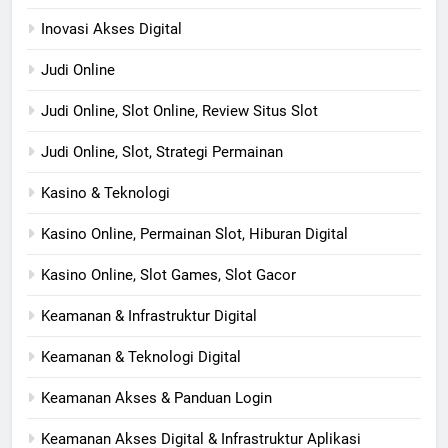
Inovasi Akses Digital
Judi Online
Judi Online, Slot Online, Review Situs Slot
Judi Online, Slot, Strategi Permainan
Kasino & Teknologi
Kasino Online, Permainan Slot, Hiburan Digital
Kasino Online, Slot Games, Slot Gacor
Keamanan & Infrastruktur Digital
Keamanan & Teknologi Digital
Keamanan Akses & Panduan Login
Keamanan Akses Digital & Infrastruktur Aplikasi