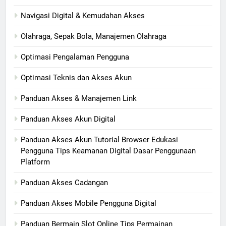
Navigasi Digital & Kemudahan Akses
Olahraga, Sepak Bola, Manajemen Olahraga
Optimasi Pengalaman Pengguna
Optimasi Teknis dan Akses Akun
Panduan Akses & Manajemen Link
Panduan Akses Akun Digital
Panduan Akses Akun Tutorial Browser Edukasi
Pengguna Tips Keamanan Digital Dasar Penggunaan
Platform
Panduan Akses Cadangan
Panduan Akses Mobile Pengguna Digital
Panduan Bermain Slot Online Tips Permainan