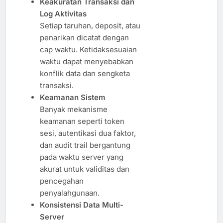
Keakuratan Transaksi dan
Log Aktivitas
Setiap taruhan, deposit, atau
penarikan dicatat dengan
cap waktu. Ketidaksesuaian
waktu dapat menyebabkan
konflik data dan sengketa
transaksi.
Keamanan Sistem
Banyak mekanisme
keamanan seperti token
sesi, autentikasi dua faktor,
dan audit trail bergantung
pada waktu server yang
akurat untuk validitas dan
pencegahan
penyalahgunaan.
Konsistensi Data Multi-
Server