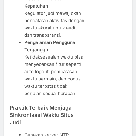
Kepatuhan
Regulator judi mewajibkan
pencatatan aktivitas dengan
waktu akurat untuk audit
dan transparansi.
Pengalaman Pengguna
Terganggu
Ketidaksesuaian waktu bisa
menyebabkan fitur seperti
auto logout, pembatasan
waktu bermain, dan bonus
waktu terbatas tidak
berjalan sesuai harapan.
Praktik Terbaik Menjaga
Sinkronisasi Waktu Situs
Judi
Gunakan server NTP