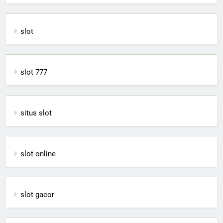
slot
slot 777
situs slot
slot online
slot gacor