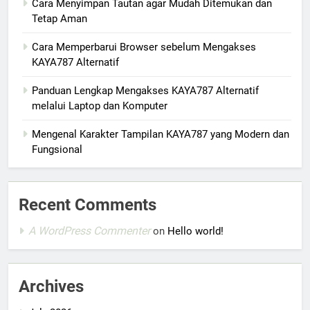
Cara Menyimpan Tautan agar Mudah Ditemukan dan
Tetap Aman
Cara Memperbarui Browser sebelum Mengakses
KAYA787 Alternatif
Panduan Lengkap Mengakses KAYA787 Alternatif
melalui Laptop dan Komputer
Mengenal Karakter Tampilan KAYA787 yang Modern dan
Fungsional
Recent Comments
A WordPress Commenter
on
Hello world!
Archives