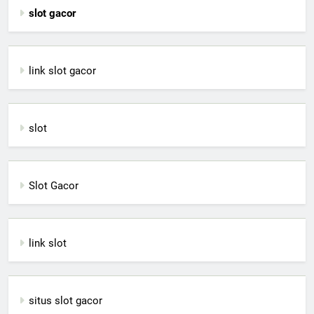
slot gacor
link slot gacor
slot
Slot Gacor
link slot
situs slot gacor