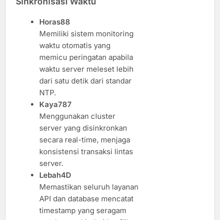
Sinkronisasi Waktu
Horas88
Memiliki sistem monitoring
waktu otomatis yang
memicu peringatan apabila
waktu server meleset lebih
dari satu detik dari standar
NTP.
Kaya787
Menggunakan cluster
server yang disinkronkan
secara real-time, menjaga
konsistensi transaksi lintas
server.
Lebah4D
Memastikan seluruh layanan
API dan database mencatat
timestamp yang seragam