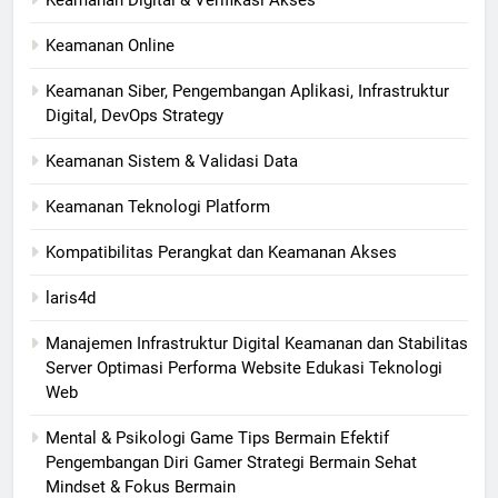
Keamanan Online
Keamanan Siber, Pengembangan Aplikasi, Infrastruktur
Digital, DevOps Strategy
Keamanan Sistem & Validasi Data
Keamanan Teknologi Platform
Kompatibilitas Perangkat dan Keamanan Akses
laris4d
Manajemen Infrastruktur Digital Keamanan dan Stabilitas
Server Optimasi Performa Website Edukasi Teknologi
Web
Mental & Psikologi Game Tips Bermain Efektif
Pengembangan Diri Gamer Strategi Bermain Sehat
Mindset & Fokus Bermain