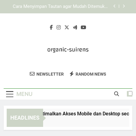
Skip
Cara Memperbarui Browser sebelum Mengakses
to
KAYA787 Alternatif
content
Panduan Lengkap Mengakses KAYA787 Alternatif
melalui Laptop dan Komputer
Panduan Mengoptimalkan Akses Mobile dan
Desktop secara Stabil dan Aman
Cara Menyimpan Tautan agar Mudah Ditemukan
dan Tetap Aman
Cara Memperbarui Browser sebelum Mengakses
KAYA787 Alternatif
Organic Suirens
Temukan Produk Organik Dan Solusi
Panduan Lengkap Mengakses KAYA787 Alternatif
NEWSLETTER
RANDOM NEWS
melalui Laptop dan Komputer
Kesehatan Alami Di Organic Suirens. Untuk
Gaya Hidup Yang Lebih Sehat Dan Alami.
MENU
nduan Mengoptimalkan Akses Mobile dan Desktop secara Sta
HEADLINES
Weeks Ago