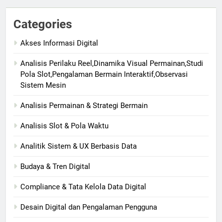
Categories
Akses Informasi Digital
Analisis Perilaku Reel,Dinamika Visual Permainan,Studi
Pola Slot,Pengalaman Bermain Interaktif,Observasi
Sistem Mesin
Analisis Permainan & Strategi Bermain
Analisis Slot & Pola Waktu
Analitik Sistem & UX Berbasis Data
Budaya & Tren Digital
Compliance & Tata Kelola Data Digital
Desain Digital dan Pengalaman Pengguna