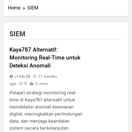
Home
SIEM
SIEM
Kaya787 Alternatif:
Monitoring Real-Time untuk
Deteksi Anomali
c145c58
11 months
ago
0
6 mins
Pelajari strategi monitoring real-
time di Kaya787 alternatif untuk
mendeteksi anomali keamanan
digital, meningkatkan perlindungan
data, dan menjaga keandalan
sistem secara berkelanjutan.