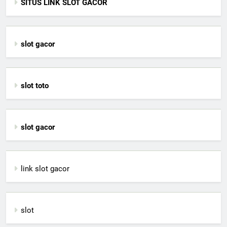
SITUS LINK SLOT GACOR
slot gacor
slot toto
slot gacor
link slot gacor
slot