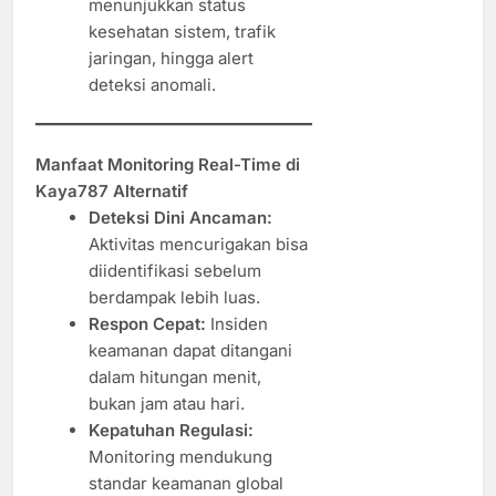
menunjukkan status
kesehatan sistem, trafik
jaringan, hingga alert
deteksi anomali.
Manfaat Monitoring Real-Time di
Kaya787 Alternatif
Deteksi Dini Ancaman:
Aktivitas mencurigakan bisa
diidentifikasi sebelum
berdampak lebih luas.
Respon Cepat:
Insiden
keamanan dapat ditangani
dalam hitungan menit,
bukan jam atau hari.
Kepatuhan Regulasi:
Monitoring mendukung
standar keamanan global