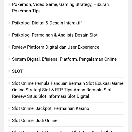
Pokémon, Video Game, Gaming Strategy, Hiburan,
Pokémon Tips
Psikologi Digital & Desain Interaktif
Psikologi Permainan & Analisis Desain Slot
Review Platform Digital dan User Experience
Sistem Digital, Efisiensi Platform, Pengalaman Online
SLOT
Slot Online Pemula Panduan Bermain Slot Edukasi Game
Online Strategi Slot & RTP Tips Aman Bermain Slot
Review Situs Slot Informasi Slot Digital
Slot Online, Jackpot, Permainan Kasino
Slot Online, Judi Online