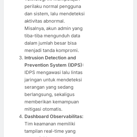
perilaku normal pengguna
dan sistem, lalu mendeteksi
aktivitas abnormal.
Misalnya, akun admin yang
tiba-tiba mengunduh data
dalam jumlah besar bisa
menjadi tanda kompromi.
Intrusion Detection and
Prevention System (IDPS):
IDPS mengawasi lalu lintas
jaringan untuk mendeteksi
serangan yang sedang
berlangsung, sekaligus
memberikan kemampuan
mitigasi otomatis.
Dashboard Observabilitas:
Tim keamanan memiliki
tampilan real-time yang