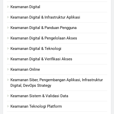
Keamanan Digital
Keamanan Digital & Infrastruktur Aplikasi
Keamanan Digital & Panduan Pengguna
Keamanan Digital & Pengelolaan Akses
Keamanan Digital & Teknologi
Keamanan Digital & Verifikasi Akses
Keamanan Online
Keamanan Siber, Pengembangan Aplikasi, Infrastruktur
Digital, DevOps Strategy
Keamanan Sistem & Validasi Data
Keamanan Teknologi Platform