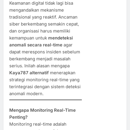
Keamanan digital tidak lagi bisa
mengandalkan mekanisme
tradisional yang reaktif. Ancaman
siber berkembang semakin cepat,
dan organisasi harus memiliki
kemampuan untuk
mendeteksi
anomali secara real-time
agar
dapat merespons insiden sebelum
berkembang menjadi masalah
serius. Inilah alasan mengapa
Kaya787 alternatif
menerapkan
strategi monitoring real-time yang
terintegrasi dengan sistem deteksi
anomali modern.
Mengapa Monitoring Real-Time
Penting?
Monitoring real-time adalah