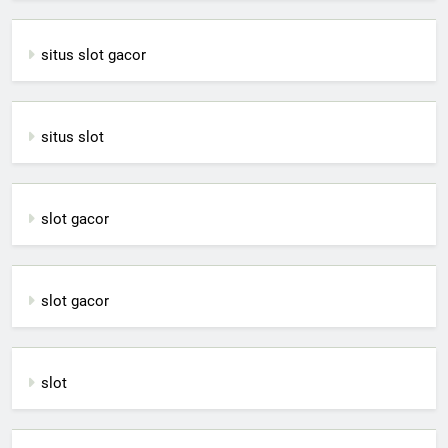
situs slot gacor
situs slot
slot gacor
slot gacor
slot