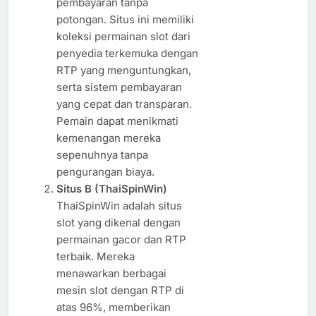
pembayaran tanpa
potongan. Situs ini memiliki
koleksi permainan slot dari
penyedia terkemuka dengan
RTP yang menguntungkan,
serta sistem pembayaran
yang cepat dan transparan.
Pemain dapat menikmati
kemenangan mereka
sepenuhnya tanpa
pengurangan biaya.
Situs B (ThaiSpinWin)
ThaiSpinWin adalah situs
slot yang dikenal dengan
permainan gacor dan RTP
terbaik. Mereka
menawarkan berbagai
mesin slot dengan RTP di
atas 96%, memberikan