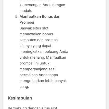
kemenangan Anda dengan
mudah.
Manfaatkan Bonus dan
Promosi
Banyak situs slot
menawarkan bonus
sambutan dan promosi
lainnya yang dapat
meningkatkan peluang Anda
untuk menang. Manfaatkan
promosi ini untuk
memperpanjang sesi
permainan Anda tanpa
mengeluarkan lebih banyak
uang.
Kesimpulan
Bergabung dengan situs slot