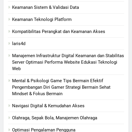
Keamanan Sistem & Validasi Data
Keamanan Teknologi Platform
Kompatibilitas Perangkat dan Keamanan Akses
laris4d
Manajemen Infrastruktur Digital Keamanan dan Stabilitas
Server Optimasi Performa Website Edukasi Teknologi
Web
Mental & Psikologi Game Tips Bermain Efektif
Pengembangan Diri Gamer Strategi Bermain Sehat
Mindset & Fokus Bermain
Navigasi Digital & Kemudahan Akses
Olahraga, Sepak Bola, Manajemen Olahraga
Optimasi Pengalaman Pengguna