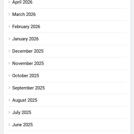
April 2026
March 2026
February 2026
January 2026
December 2025
November 2025
October 2025
September 2025
August 2025
July 2025
June 2025