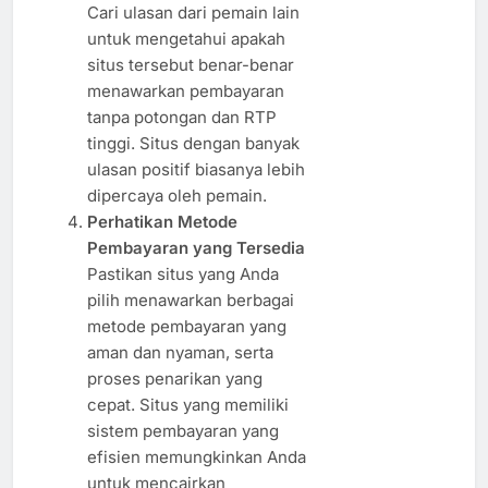
Cari ulasan dari pemain lain
untuk mengetahui apakah
situs tersebut benar-benar
menawarkan pembayaran
tanpa potongan dan RTP
tinggi. Situs dengan banyak
ulasan positif biasanya lebih
dipercaya oleh pemain.
Perhatikan Metode
Pembayaran yang Tersedia
Pastikan situs yang Anda
pilih menawarkan berbagai
metode pembayaran yang
aman dan nyaman, serta
proses penarikan yang
cepat. Situs yang memiliki
sistem pembayaran yang
efisien memungkinkan Anda
untuk mencairkan