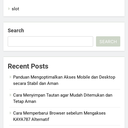
slot
Search
SEARCH
Recent Posts
Panduan Mengoptimalkan Akses Mobile dan Desktop
secara Stabil dan Aman
Cara Menyimpan Tautan agar Mudah Ditemukan dan
Tetap Aman
Cara Memperbarui Browser sebelum Mengakses
KAYA787 Alternatif