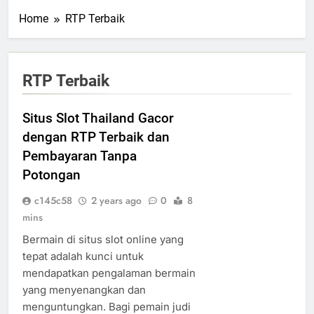
Home
RTP Terbaik
RTP Terbaik
Situs Slot Thailand Gacor
dengan RTP Terbaik dan
Pembayaran Tanpa
Potongan
c145c58
2 years ago
0
8
mins
Bermain di situs slot online yang
tepat adalah kunci untuk
mendapatkan pengalaman bermain
yang menyenangkan dan
menguntungkan. Bagi pemain judi