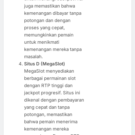
juga memastikan bahwa
kemenangan dibayar tanpa
potongan dan dengan
proses yang cepat,
memungkinkan pemain
untuk menikmati
kemenangan mereka tanpa
masalah.
Situs D (MegaSlot)
MegaSlot menyediakan
berbagai permainan slot
dengan RTP tinggi dan
jackpot progresif. Situs ini
dikenal dengan pembayaran
yang cepat dan tanpa
potongan, memastikan
bahwa pemain menerima
kemenangan mereka