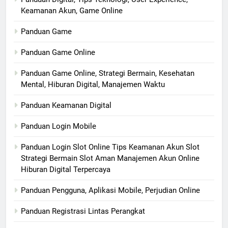
Keamanan Akun, Game Online
Panduan Game
Panduan Game Online
Panduan Game Online, Strategi Bermain, Kesehatan
Mental, Hiburan Digital, Manajemen Waktu
Panduan Keamanan Digital
Panduan Login Mobile
Panduan Login Slot Online Tips Keamanan Akun Slot
Strategi Bermain Slot Aman Manajemen Akun Online
Hiburan Digital Terpercaya
Panduan Pengguna, Aplikasi Mobile, Perjudian Online
Panduan Registrasi Lintas Perangkat