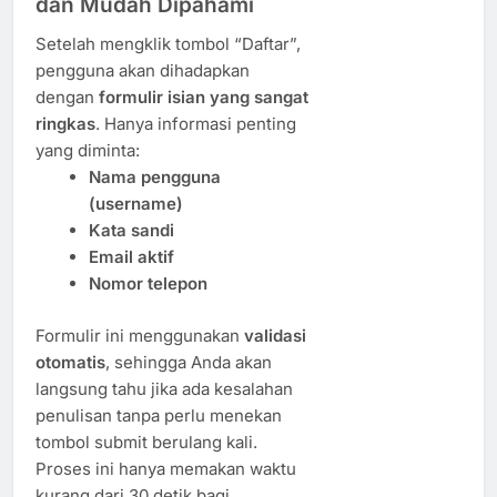
dan Mudah Dipahami
Setelah mengklik tombol “Daftar”,
pengguna akan dihadapkan
dengan
formulir isian yang sangat
ringkas
. Hanya informasi penting
yang diminta:
Nama pengguna
(username)
Kata sandi
Email aktif
Nomor telepon
Formulir ini menggunakan
validasi
otomatis
, sehingga Anda akan
langsung tahu jika ada kesalahan
penulisan tanpa perlu menekan
tombol submit berulang kali.
Proses ini hanya memakan waktu
kurang dari 30 detik bagi