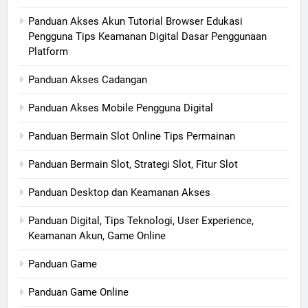
Panduan Akses Akun Tutorial Browser Edukasi
Pengguna Tips Keamanan Digital Dasar Penggunaan
Platform
Panduan Akses Cadangan
Panduan Akses Mobile Pengguna Digital
Panduan Bermain Slot Online Tips Permainan
Panduan Bermain Slot, Strategi Slot, Fitur Slot
Panduan Desktop dan Keamanan Akses
Panduan Digital, Tips Teknologi, User Experience,
Keamanan Akun, Game Online
Panduan Game
Panduan Game Online