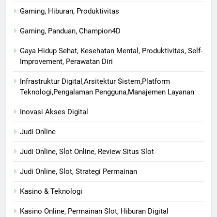
Gaming, Hiburan, Produktivitas
Gaming, Panduan, Champion4D
Gaya Hidup Sehat, Kesehatan Mental, Produktivitas, Self-
Improvement, Perawatan Diri
Infrastruktur Digital,Arsitektur Sistem,Platform
Teknologi,Pengalaman Pengguna,Manajemen Layanan
Inovasi Akses Digital
Judi Online
Judi Online, Slot Online, Review Situs Slot
Judi Online, Slot, Strategi Permainan
Kasino & Teknologi
Kasino Online, Permainan Slot, Hiburan Digital