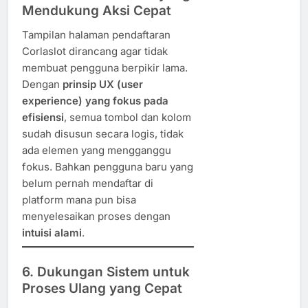
Mendukung Aksi Cepat
Tampilan halaman pendaftaran
Corlaslot dirancang agar tidak
membuat pengguna berpikir lama.
Dengan
prinsip UX (user
experience) yang fokus pada
efisiensi
, semua tombol dan kolom
sudah disusun secara logis, tidak
ada elemen yang mengganggu
fokus. Bahkan pengguna baru yang
belum pernah mendaftar di
platform mana pun bisa
menyelesaikan proses dengan
intuisi alami
.
6. Dukungan Sistem untuk
Proses Ulang yang Cepat