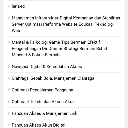
laris4d
Manajemen Infrastruktur Digital Keamanan dan Stabilitas
Server Optimasi Performa Website Edukasi Teknologi
Web
Mental & Psikologi Game Tips Bermain Efektif
Pengembangan Diri Gamer Strategi Bermain Sehat
Mindset & Fokus Bermain
Navigasi Digital & Kemudahan Akses
Olahraga, Sepak Bola, Manajemen Olahraga
Optimasi Pengalaman Pengguna
Optimasi Teknis dan Akses Akun
Panduan Akses & Manajemen Link
Panduan Akses Akun Digital