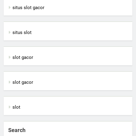
situs slot gacor
situs slot
slot gacor
slot gacor
slot
Search