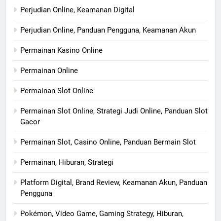
Perjudian Online, Keamanan Digital
Perjudian Online, Panduan Pengguna, Keamanan Akun
Permainan Kasino Online
Permainan Online
Permainan Slot Online
Permainan Slot Online, Strategi Judi Online, Panduan Slot
Gacor
Permainan Slot, Casino Online, Panduan Bermain Slot
Permainan, Hiburan, Strategi
Platform Digital, Brand Review, Keamanan Akun, Panduan
Pengguna
Pokémon, Video Game, Gaming Strategy, Hiburan,