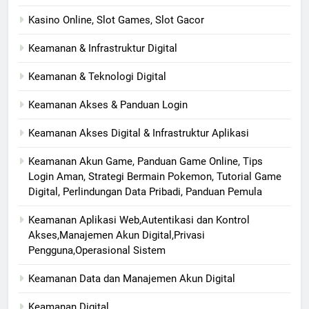
Kasino Online, Slot Games, Slot Gacor
Keamanan & Infrastruktur Digital
Keamanan & Teknologi Digital
Keamanan Akses & Panduan Login
Keamanan Akses Digital & Infrastruktur Aplikasi
Keamanan Akun Game, Panduan Game Online, Tips
Login Aman, Strategi Bermain Pokemon, Tutorial Game
Digital, Perlindungan Data Pribadi, Panduan Pemula
Keamanan Aplikasi Web,Autentikasi dan Kontrol
Akses,Manajemen Akun Digital,Privasi
Pengguna,Operasional Sistem
Keamanan Data dan Manajemen Akun Digital
Keamanan Digital