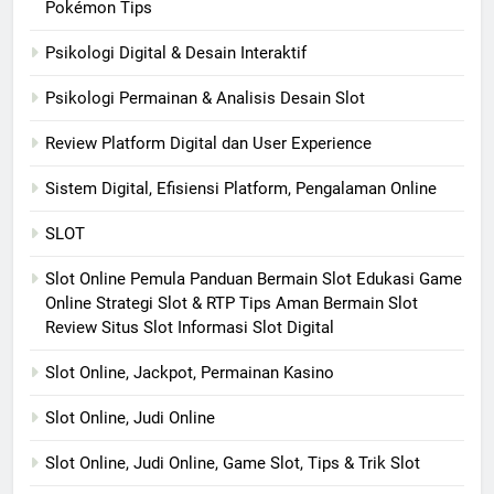
Pokémon Tips
Psikologi Digital & Desain Interaktif
Psikologi Permainan & Analisis Desain Slot
Review Platform Digital dan User Experience
Sistem Digital, Efisiensi Platform, Pengalaman Online
SLOT
Slot Online Pemula Panduan Bermain Slot Edukasi Game
Online Strategi Slot & RTP Tips Aman Bermain Slot
Review Situs Slot Informasi Slot Digital
Slot Online, Jackpot, Permainan Kasino
Slot Online, Judi Online
Slot Online, Judi Online, Game Slot, Tips & Trik Slot