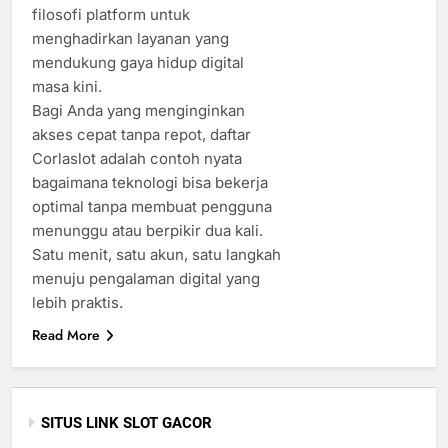
filosofi platform untuk
menghadirkan layanan yang
mendukung gaya hidup digital
masa kini.
Bagi Anda yang menginginkan
akses cepat tanpa repot, daftar
Corlaslot adalah contoh nyata
bagaimana teknologi bisa bekerja
optimal tanpa membuat pengguna
menunggu atau berpikir dua kali.
Satu menit, satu akun, satu langkah
menuju pengalaman digital yang
lebih praktis.
Read More
SITUS LINK SLOT GACOR