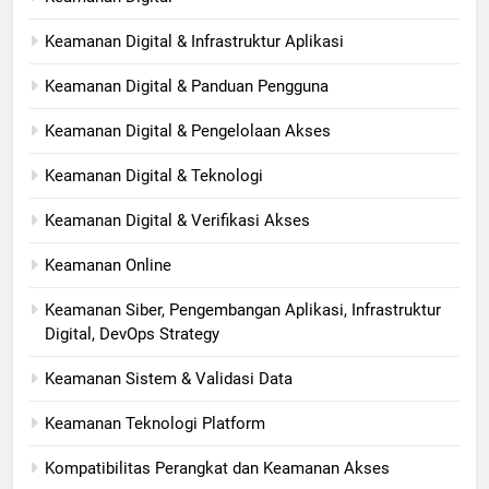
Keamanan Digital & Infrastruktur Aplikasi
Keamanan Digital & Panduan Pengguna
Keamanan Digital & Pengelolaan Akses
Keamanan Digital & Teknologi
Keamanan Digital & Verifikasi Akses
Keamanan Online
Keamanan Siber, Pengembangan Aplikasi, Infrastruktur
Digital, DevOps Strategy
Keamanan Sistem & Validasi Data
Keamanan Teknologi Platform
Kompatibilitas Perangkat dan Keamanan Akses