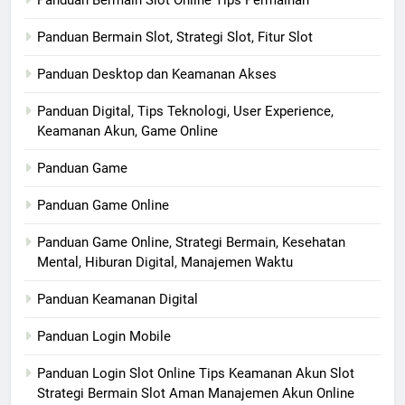
Panduan Bermain Slot Online Tips Permainan
Panduan Bermain Slot, Strategi Slot, Fitur Slot
Panduan Desktop dan Keamanan Akses
Panduan Digital, Tips Teknologi, User Experience,
Keamanan Akun, Game Online
Panduan Game
Panduan Game Online
Panduan Game Online, Strategi Bermain, Kesehatan
Mental, Hiburan Digital, Manajemen Waktu
Panduan Keamanan Digital
Panduan Login Mobile
Panduan Login Slot Online Tips Keamanan Akun Slot
Strategi Bermain Slot Aman Manajemen Akun Online