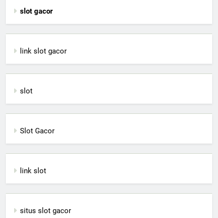
slot gacor
link slot gacor
slot
Slot Gacor
link slot
situs slot gacor