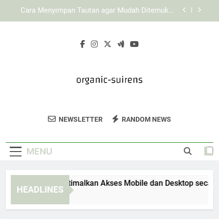
Skip
Cara Memperbarui Browser sebelum Mengakses
to
KAYA787 Alternatif
content
Panduan Lengkap Mengakses KAYA787 Alternatif
melalui Laptop dan Komputer
Panduan Mengoptimalkan Akses Mobile dan
Desktop secara Stabil dan Aman
Cara Menyimpan Tautan agar Mudah Ditemukan
dan Tetap Aman
Cara Memperbarui Browser sebelum Mengakses
KAYA787 Alternatif
Organic Suirens
Temukan Produk Organik Dan Solusi
Panduan Lengkap Mengakses KAYA787 Alternatif
NEWSLETTER
RANDOM NEWS
melalui Laptop dan Komputer
Kesehatan Alami Di Organic Suirens. Untuk
Gaya Hidup Yang Lebih Sehat Dan Alami.
MENU
nduan Mengoptimalkan Akses Mobile dan Desktop secara Sta
HEADLINES
Weeks Ago