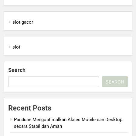
slot gacor
slot
Search
SEARCH
Recent Posts
Panduan Mengoptimalkan Akses Mobile dan Desktop
secara Stabil dan Aman