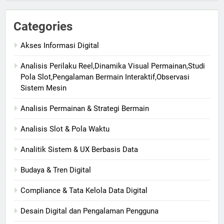
Categories
Akses Informasi Digital
Analisis Perilaku Reel,Dinamika Visual Permainan,Studi
Pola Slot,Pengalaman Bermain Interaktif,Observasi
Sistem Mesin
Analisis Permainan & Strategi Bermain
Analisis Slot & Pola Waktu
Analitik Sistem & UX Berbasis Data
Budaya & Tren Digital
Compliance & Tata Kelola Data Digital
Desain Digital dan Pengalaman Pengguna