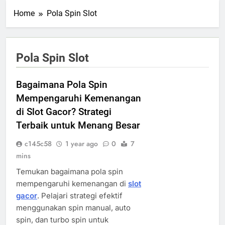
Home
Pola Spin Slot
Pola Spin Slot
Bagaimana Pola Spin
Mempengaruhi Kemenangan
di Slot Gacor? Strategi
Terbaik untuk Menang Besar
c145c58
1 year ago
0
7
mins
Temukan bagaimana pola spin
mempengaruhi kemenangan di
slot
gacor
. Pelajari strategi efektif
menggunakan spin manual, auto
spin, dan turbo spin untuk