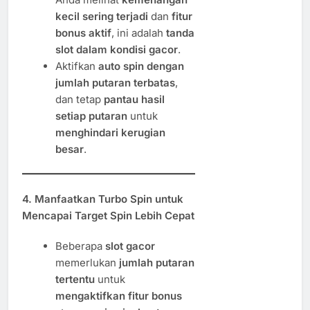
kecil sering terjadi
dan
fitur
bonus aktif
, ini adalah
tanda
slot dalam kondisi gacor
.
Aktifkan
auto spin dengan
jumlah putaran terbatas
,
dan tetap
pantau hasil
setiap putaran
untuk
menghindari kerugian
besar
.
4. Manfaatkan Turbo Spin untuk
Mencapai Target Spin Lebih Cepat
Beberapa
slot gacor
memerlukan
jumlah putaran
tertentu
untuk
mengaktifkan fitur bonus