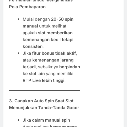
Pola Pembayaran
Mulai dengan
20-50 spin
manual
untuk melihat
apakah
slot memberikan
kemenangan kecil tetapi
konsisten
.
Jika
fitur bonus tidak aktif
,
atau
kemenangan jarang
terjadi
, sebaiknya
berpindah
ke slot lain
yang memiliki
RTP Live lebih tinggi
.
3. Gunakan Auto Spin Saat Slot
Menunjukkan Tanda-Tanda Gacor
Jika dalam
manual spin
Anda melihat
kemenangan