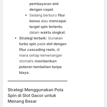
pembayaran slot
dengan cepat
.
Sedang berburu
fitur
bonus
atau
mencapai
target spin tertentu
dalam
waktu singkat
.
Strategi terbaik:
Gunakan
turbo spin
pada
slot dengan
fitur cascading reels
, di
mana setiap kemenangan
otomatis
memberikan
putaran tambahan tanpa
biaya
.
Strategi Menggunakan Pola
Spin di Slot Gacor untuk
Menang Besar