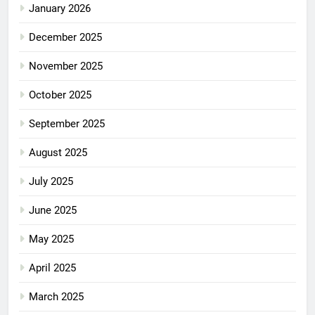
January 2026
December 2025
November 2025
October 2025
September 2025
August 2025
July 2025
June 2025
May 2025
April 2025
March 2025