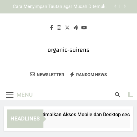
Skip
Cara Memperbarui Browser sebelum Mengakses
to
KAYA787 Alternatif
content
Panduan Lengkap Mengakses KAYA787 Alternatif
melalui Laptop dan Komputer
Panduan Mengoptimalkan Akses Mobile dan
Desktop secara Stabil dan Aman
Cara Menyimpan Tautan agar Mudah Ditemukan
dan Tetap Aman
Cara Memperbarui Browser sebelum Mengakses
KAYA787 Alternatif
Organic Suirens
Temukan Produk Organik Dan Solusi
Panduan Lengkap Mengakses KAYA787 Alternatif
NEWSLETTER
RANDOM NEWS
melalui Laptop dan Komputer
Kesehatan Alami Di Organic Suirens. Untuk
Gaya Hidup Yang Lebih Sehat Dan Alami.
MENU
nduan Mengoptimalkan Akses Mobile dan Desktop secara Sta
HEADLINES
Weeks Ago