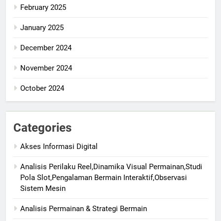
February 2025
January 2025
December 2024
November 2024
October 2024
Categories
Akses Informasi Digital
Analisis Perilaku Reel,Dinamika Visual Permainan,Studi
Pola Slot,Pengalaman Bermain Interaktif,Observasi
Sistem Mesin
Analisis Permainan & Strategi Bermain