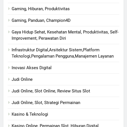
Gaming, Hiburan, Produktivitas
Gaming, Panduan, Champion4D
Gaya Hidup Sehat, Kesehatan Mental, Produktivitas, Self-
Improvement, Perawatan Diri
Infrastruktur Digital,Arsitektur Sistem,Platform
Teknologi,Pengalaman Pengguna,Manajemen Layanan
Inovasi Akses Digital
Judi Online
Judi Online, Slot Online, Review Situs Slot
Judi Online, Slot, Strategi Permainan
Kasino & Teknologi
Kasino Online, Permainan Slot, Hiburan Digital