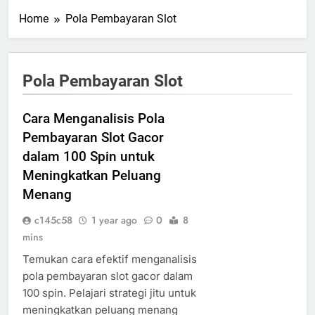
Home
Pola Pembayaran Slot
Pola Pembayaran Slot
Cara Menganalisis Pola
Pembayaran Slot Gacor
dalam 100 Spin untuk
Meningkatkan Peluang
Menang
c145c58
1 year ago
0
8
mins
Temukan cara efektif menganalisis
pola pembayaran slot gacor dalam
100 spin. Pelajari strategi jitu untuk
meningkatkan peluang menang