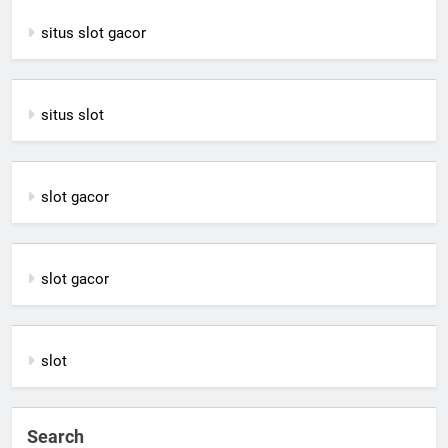
situs slot gacor
situs slot
slot gacor
slot gacor
slot
Search