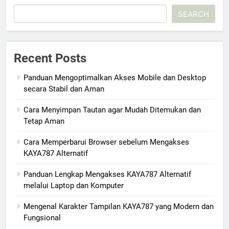
SEARCH
Recent Posts
Panduan Mengoptimalkan Akses Mobile dan Desktop
secara Stabil dan Aman
Cara Menyimpan Tautan agar Mudah Ditemukan dan
Tetap Aman
Cara Memperbarui Browser sebelum Mengakses
KAYA787 Alternatif
Panduan Lengkap Mengakses KAYA787 Alternatif
melalui Laptop dan Komputer
Mengenal Karakter Tampilan KAYA787 yang Modern dan
Fungsional