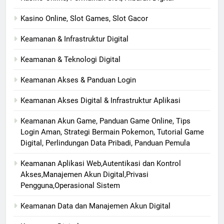
Kasino Online, Slot Games, Slot Gacor
Keamanan & Infrastruktur Digital
Keamanan & Teknologi Digital
Keamanan Akses & Panduan Login
Keamanan Akses Digital & Infrastruktur Aplikasi
Keamanan Akun Game, Panduan Game Online, Tips
Login Aman, Strategi Bermain Pokemon, Tutorial Game
Digital, Perlindungan Data Pribadi, Panduan Pemula
Keamanan Aplikasi Web,Autentikasi dan Kontrol
Akses,Manajemen Akun Digital,Privasi
Pengguna,Operasional Sistem
Keamanan Data dan Manajemen Akun Digital