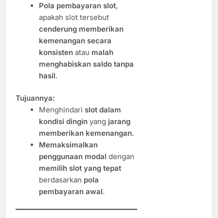
Pola pembayaran slot
,
apakah slot tersebut
cenderung memberikan
kemenangan secara
konsisten
atau
malah
menghabiskan saldo tanpa
hasil
.
Tujuannya:
Menghindari
slot dalam
kondisi dingin
yang
jarang
memberikan kemenangan
.
Memaksimalkan
penggunaan modal
dengan
memilih slot yang tepat
berdasarkan
pola
pembayaran awal
.