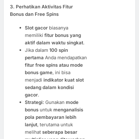
3. Perhatikan Aktivitas Fitur
Bonus dan Free Spins
Slot gacor
biasanya
memiliki
fitur bonus yang
aktif dalam waktu singkat
.
Jika dalam
100 spin
pertama
Anda mendapatkan
fitur free spins atau mode
bonus game
, ini bisa
menjadi
indikator kuat slot
sedang dalam kondisi
gacor
.
Strategi:
Gunakan
mode
bonus
untuk
menganalisis
pola pembayaran lebih
lanjut
, terutama untuk
melihat
seberapa besar