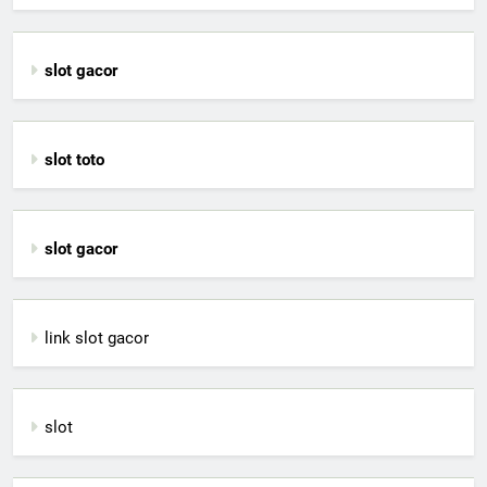
slot gacor
slot toto
slot gacor
link slot gacor
slot