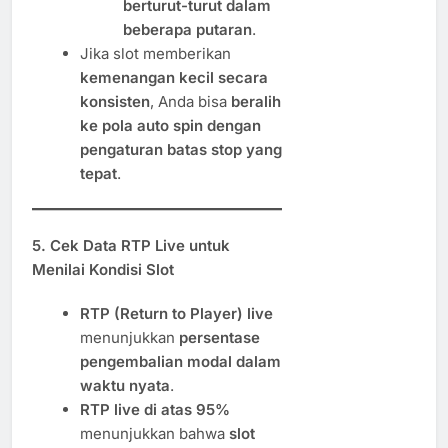
berturut-turut dalam
beberapa putaran
.
Jika slot memberikan
kemenangan kecil secara
konsisten
, Anda bisa
beralih
ke pola auto spin dengan
pengaturan batas stop yang
tepat
.
5. Cek Data RTP Live untuk
Menilai Kondisi Slot
RTP (Return to Player) live
menunjukkan
persentase
pengembalian modal dalam
waktu nyata
.
RTP live di atas 95%
menunjukkan bahwa
slot