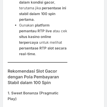
dalam kondisi gacor
,
terutama jika
persentase ini
stabil dalam 100 spin
pertama
.
Gunakan
platform
pemantau RTP live
atau cek
situs kasino online
terpercaya
untuk melihat
persentase RTP slot secara
real-time
.
Rekomendasi Slot Gacor
dengan Pola Pembayaran
Stabil dalam 100 Spin
1. Sweet Bonanza (Pragmatic
Play)