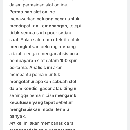
dalam permainan slot online.
Permainan slot online
menawarkan
peluang besar untuk
mendapatkan kemenangan
, tetapi
tidak semua slot gacor setiap
saat
. Salah satu cara efektif untuk
meningkatkan peluang menang
adalah dengan
menganalisis pola
pembayaran slot dalam 100 spin
pertama
.
Analisis ini
akan
membantu pemain untuk
mengetahui apakah sebuah slot
dalam kondisi gacor atau dingin
,
sehingga pemain bisa
mengambil
keputusan yang tepat
sebelum
menghabiskan modal terlalu
banyak
.
Artikel ini akan membahas
cara