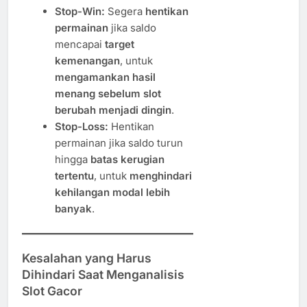
Stop-Win:
Segera
hentikan
permainan
jika saldo
mencapai
target
kemenangan
, untuk
mengamankan hasil
menang sebelum slot
berubah menjadi dingin
.
Stop-Loss:
Hentikan
permainan jika saldo turun
hingga
batas kerugian
tertentu
, untuk
menghindari
kehilangan modal lebih
banyak
.
Kesalahan yang Harus
Dihindari Saat Menganalisis
Slot Gacor