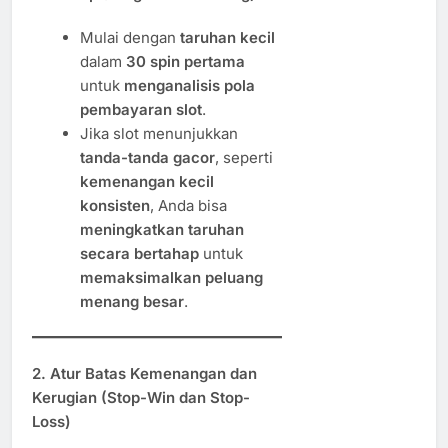
Mulai dengan
taruhan kecil
dalam
30 spin pertama
untuk
menganalisis pola
pembayaran slot
.
Jika slot menunjukkan
tanda-tanda gacor
, seperti
kemenangan kecil
konsisten
, Anda bisa
meningkatkan taruhan
secara bertahap
untuk
memaksimalkan peluang
menang besar
.
2. Atur Batas Kemenangan dan
Kerugian (Stop-Win dan Stop-
Loss)