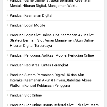
Panduan Game Online, Strategi Bermain, Kesehatan
Mental, Hiburan Digital, Manajemen Waktu
Panduan Keamanan Digital
Panduan Login Mobile
Panduan Login Slot Online Tips Keamanan Akun Slot
Strategi Bermain Slot Aman Manajemen Akun Online
Hiburan Digital Terpercaya
Panduan Pengguna, Aplikasi Mobile, Perjudian Online
Panduan Registrasi Lintas Perangkat
Panduan Sistem Permainan Digital,UX dan Alur
Interaksi,Keamanan Akun & Privasi,Stabilitas Akses
Platform,Kontrol Kebiasaan Pengguna
Panduan Slot Online
Panduan Slot Online Bonus Referral Slot Link Slot Resmi