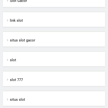
Slot Gacor
link slot
situs slot gacor
slot
slot 777
situs slot