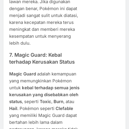
lawan mereka. Jika digunakan
dengan benar, Pokémon ini dapat
menjadi sangat sulit untuk diatasi,
karena kecepatan mereka terus
meningkat dan memberi mereka
kesempatan untuk menyerang
lebih dulu.
7.
Magic Guard: Kebal
terhadap Kerusakan Status
Magic Guard
adalah kemampuan
yang memungkinkan Pokémon
untuk
kebal terhadap semua jenis
kerusakan yang disebabkan oleh
status
, seperti
Toxic
,
Burn
, atau
Hail
. Pokémon seperti
Clefable
yang memiliki Magic Guard dapat
bertahan lebih lama dalam