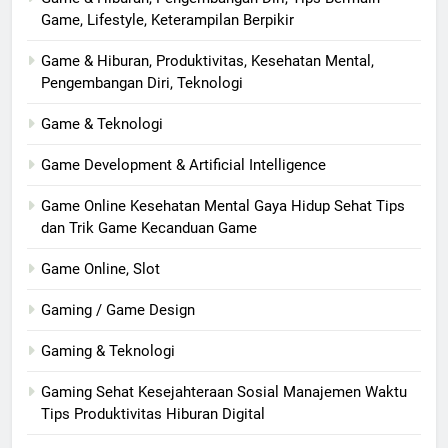
Game, Lifestyle, Keterampilan Berpikir
Game & Hiburan, Produktivitas, Kesehatan Mental,
Pengembangan Diri, Teknologi
Game & Teknologi
Game Development & Artificial Intelligence
Game Online Kesehatan Mental Gaya Hidup Sehat Tips
dan Trik Game Kecanduan Game
Game Online, Slot
Gaming / Game Design
Gaming & Teknologi
Gaming Sehat Kesejahteraan Sosial Manajemen Waktu
Tips Produktivitas Hiburan Digital