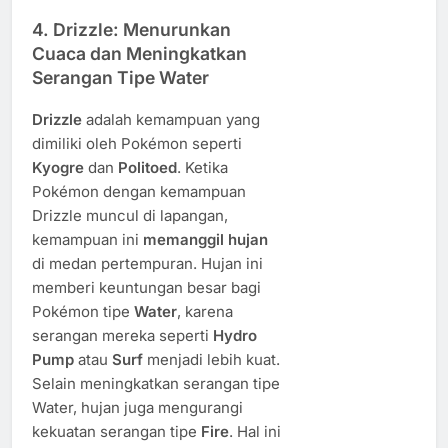
4.
Drizzle: Menurunkan
Cuaca dan Meningkatkan
Serangan Tipe Water
Drizzle
adalah kemampuan yang
dimiliki oleh Pokémon seperti
Kyogre
dan
Politoed
. Ketika
Pokémon dengan kemampuan
Drizzle muncul di lapangan,
kemampuan ini
memanggil hujan
di medan pertempuran. Hujan ini
memberi keuntungan besar bagi
Pokémon tipe
Water
, karena
serangan mereka seperti
Hydro
Pump
atau
Surf
menjadi lebih kuat.
Selain meningkatkan serangan tipe
Water, hujan juga mengurangi
kekuatan serangan tipe
Fire
. Hal ini