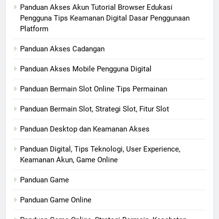
Panduan Akses Akun Tutorial Browser Edukasi
Pengguna Tips Keamanan Digital Dasar Penggunaan
Platform
Panduan Akses Cadangan
Panduan Akses Mobile Pengguna Digital
Panduan Bermain Slot Online Tips Permainan
Panduan Bermain Slot, Strategi Slot, Fitur Slot
Panduan Desktop dan Keamanan Akses
Panduan Digital, Tips Teknologi, User Experience,
Keamanan Akun, Game Online
Panduan Game
Panduan Game Online