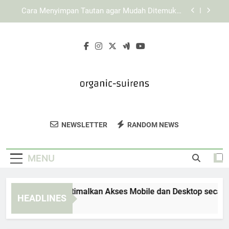
Skip
Cara Memperbarui Browser sebelum Mengakses
to
KAYA787 Alternatif
content
Panduan Lengkap Mengakses KAYA787 Alternatif
melalui Laptop dan Komputer
Panduan Mengoptimalkan Akses Mobile dan
Desktop secara Stabil dan Aman
Cara Menyimpan Tautan agar Mudah Ditemukan
dan Tetap Aman
Cara Memperbarui Browser sebelum Mengakses
KAYA787 Alternatif
Organic Suirens
Temukan Produk Organik Dan Solusi
Panduan Lengkap Mengakses KAYA787 Alternatif
NEWSLETTER
RANDOM NEWS
melalui Laptop dan Komputer
Kesehatan Alami Di Organic Suirens. Untuk
Gaya Hidup Yang Lebih Sehat Dan Alami.
MENU
nduan Mengoptimalkan Akses Mobile dan Desktop secara Sta
HEADLINES
Weeks Ago