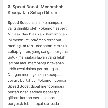
6.
Speed Boost: Menambah
Kecepatan Setiap Giliran
Speed Boost
adalah kemampuan
yang dimiliki oleh Pokémon seperti
Ninjask
dan
Blaziken
. Kemampuan
ini membuat Pokémon tersebut
meningkatkan kecepatan mereka
setiap giliran
, yang sangat berguna
untuk mengatasi lawan yang lebih
lambat atau membangun tekanan
lebih awal dalam pertarungan.
Dengan meningkatkan kecepatan
secara bertahap, Pokémon dengan
Speed Boost dapat mendominasi
pertarungan setelah beberapa
giliran, karena mereka dapat
bergerak lebih cepat daripada