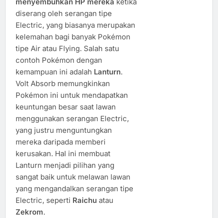
menyembuhkan HP mereka
ketika
diserang oleh serangan tipe
Electric, yang biasanya merupakan
kelemahan bagi banyak Pokémon
tipe Air atau Flying. Salah satu
contoh Pokémon dengan
kemampuan ini adalah
Lanturn
.
Volt Absorb memungkinkan
Pokémon ini untuk mendapatkan
keuntungan besar saat lawan
menggunakan serangan Electric,
yang justru menguntungkan
mereka daripada memberi
kerusakan. Hal ini membuat
Lanturn menjadi pilihan yang
sangat baik untuk melawan lawan
yang mengandalkan serangan tipe
Electric, seperti
Raichu
atau
Zekrom
.