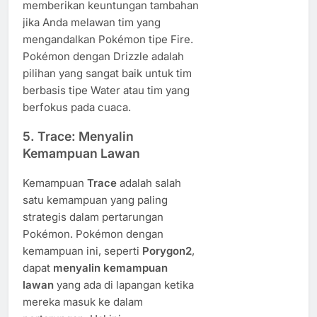
memberikan keuntungan tambahan
jika Anda melawan tim yang
mengandalkan Pokémon tipe Fire.
Pokémon dengan Drizzle adalah
pilihan yang sangat baik untuk tim
berbasis tipe Water atau tim yang
berfokus pada cuaca.
5.
Trace: Menyalin
Kemampuan Lawan
Kemampuan
Trace
adalah salah
satu kemampuan yang paling
strategis dalam pertarungan
Pokémon. Pokémon dengan
kemampuan ini, seperti
Porygon2
,
dapat
menyalin kemampuan
lawan
yang ada di lapangan ketika
mereka masuk ke dalam