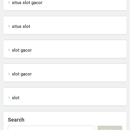
situs slot gacor
situs slot
slot gacor
slot gacor
slot
Search