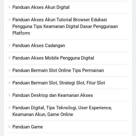
Panduan Akses Akun Digital
Panduan Akses Akun Tutorial Browser Edukasi
Pengguna Tips Keamanan Digital Dasar Penggunaan
Platform
Panduan Akses Cadangan
Panduan Akses Mobile Pengguna Digital
Panduan Bermain Slot Online Tips Permainan
Panduan Bermain Slot, Strategi Slot, Fitur Slot
Panduan Desktop dan Keamanan Akses
Panduan Digital, Tips Teknologi, User Experience,
Keamanan Akun, Game Online
Panduan Game