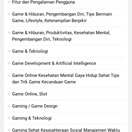
Fitur dan Pengalaman Pengguna
Game & Hiburan, Pengembangan Diri, Tips Bermain
Game, Lifestyle, Keterampilan Berpikir
Game & Hiburan, Produktivitas, Kesehatan Mental,
Pengembangan Diri, Teknologi
Game & Teknologi
Game Development & Artificial Intelligence
Game Online Kesehatan Mental Gaya Hidup Sehat Tips
dan Trik Game Kecanduan Game
Game Online, Slot
Gaming / Game Design
Gaming & Teknologi
Gaming Sehat Kesejahteraan Sosial Manajemen Waktu