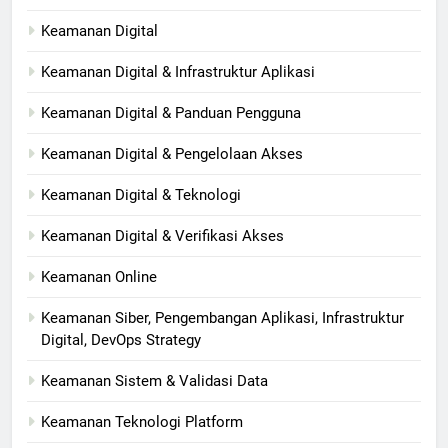
Keamanan Digital
Keamanan Digital & Infrastruktur Aplikasi
Keamanan Digital & Panduan Pengguna
Keamanan Digital & Pengelolaan Akses
Keamanan Digital & Teknologi
Keamanan Digital & Verifikasi Akses
Keamanan Online
Keamanan Siber, Pengembangan Aplikasi, Infrastruktur
Digital, DevOps Strategy
Keamanan Sistem & Validasi Data
Keamanan Teknologi Platform