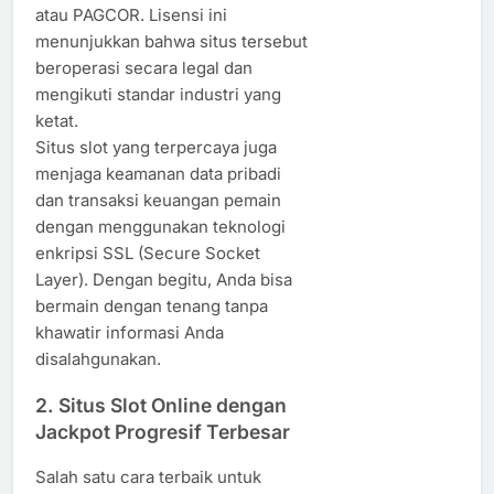
atau PAGCOR. Lisensi ini
menunjukkan bahwa situs tersebut
beroperasi secara legal dan
mengikuti standar industri yang
ketat.
Situs slot yang terpercaya juga
menjaga keamanan data pribadi
dan transaksi keuangan pemain
dengan menggunakan teknologi
enkripsi SSL (Secure Socket
Layer). Dengan begitu, Anda bisa
bermain dengan tenang tanpa
khawatir informasi Anda
disalahgunakan.
2. Situs Slot Online dengan
Jackpot Progresif Terbesar
Salah satu cara terbaik untuk