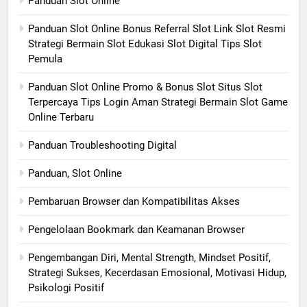
Panduan Slot Online
Panduan Slot Online Bonus Referral Slot Link Slot Resmi
Strategi Bermain Slot Edukasi Slot Digital Tips Slot
Pemula
Panduan Slot Online Promo & Bonus Slot Situs Slot
Terpercaya Tips Login Aman Strategi Bermain Slot Game
Online Terbaru
Panduan Troubleshooting Digital
Panduan, Slot Online
Pembaruan Browser dan Kompatibilitas Akses
Pengelolaan Bookmark dan Keamanan Browser
Pengembangan Diri, Mental Strength, Mindset Positif,
Strategi Sukses, Kecerdasan Emosional, Motivasi Hidup,
Psikologi Positif