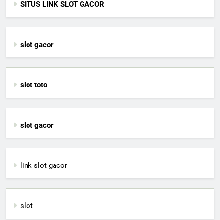
SITUS LINK SLOT GACOR
slot gacor
slot toto
slot gacor
link slot gacor
slot