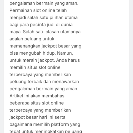
pengalaman bermain yang aman.
Permainan slot online telah
menjadi salah satu pilihan utama
bagi para pecinta judi di dunia
maya. Salah satu alasan utamanya
adalah peluang untuk
memenangkan jackpot besar yang
bisa mengubah hidup. Namun,
untuk meraih jackpot, Anda harus
memilih situs slot online
terpercaya yang memberikan
peluang terbaik dan menawarkan
pengalaman bermain yang aman.
Artikel ini akan membahas
beberapa situs slot online
terpercaya yang memberikan
jackpot besar hari ini serta
bagaimana memilih platform yang
tepat untuk meningkatkan peluang