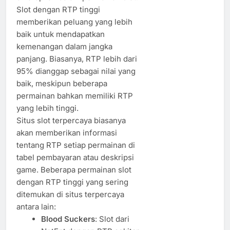
Slot dengan RTP tinggi
memberikan peluang yang lebih
baik untuk mendapatkan
kemenangan dalam jangka
panjang. Biasanya, RTP lebih dari
95% dianggap sebagai nilai yang
baik, meskipun beberapa
permainan bahkan memiliki RTP
yang lebih tinggi.
Situs slot terpercaya biasanya
akan memberikan informasi
tentang RTP setiap permainan di
tabel pembayaran atau deskripsi
game. Beberapa permainan slot
dengan RTP tinggi yang sering
ditemukan di situs terpercaya
antara lain:
Blood Suckers
: Slot dari