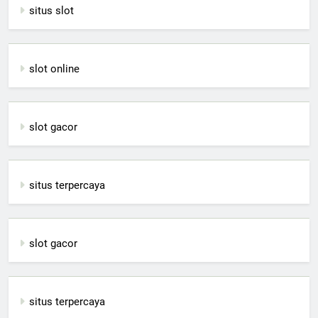
situs slot
slot online
slot gacor
situs terpercaya
slot gacor
situs terpercaya