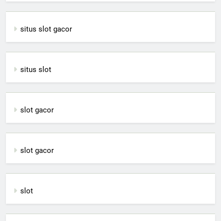
situs slot gacor
situs slot
slot gacor
slot gacor
slot