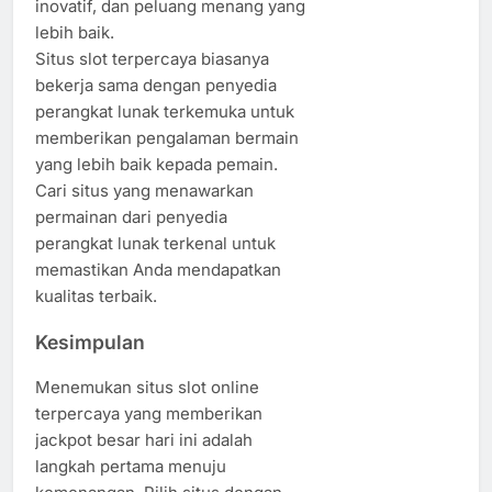
inovatif, dan peluang menang yang
lebih baik.
Situs slot terpercaya biasanya
bekerja sama dengan penyedia
perangkat lunak terkemuka untuk
memberikan pengalaman bermain
yang lebih baik kepada pemain.
Cari situs yang menawarkan
permainan dari penyedia
perangkat lunak terkenal untuk
memastikan Anda mendapatkan
kualitas terbaik.
Kesimpulan
Menemukan situs slot online
terpercaya yang memberikan
jackpot besar hari ini adalah
langkah pertama menuju