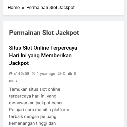
Home
Permainan Slot Jackpot
Permainan Slot Jackpot
Situs Slot Online Terpercaya
Hari Ini yang Memberikan
Jackpot
c145c58
1 year ago
0
8
mins
Temukan situs slot online
terpercaya hari ini yang
menawarkan jackpot besar.
Pelajari cara memilih platform
terbaik dengan peluang
kemenangan tinggi dan