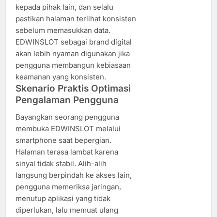
kepada pihak lain, dan selalu
pastikan halaman terlihat konsisten
sebelum memasukkan data.
EDWINSLOT sebagai brand digital
akan lebih nyaman digunakan jika
pengguna membangun kebiasaan
keamanan yang konsisten.
Skenario Praktis Optimasi
Pengalaman Pengguna
Bayangkan seorang pengguna
membuka EDWINSLOT melalui
smartphone saat bepergian.
Halaman terasa lambat karena
sinyal tidak stabil. Alih-alih
langsung berpindah ke akses lain,
pengguna memeriksa jaringan,
menutup aplikasi yang tidak
diperlukan, lalu memuat ulang