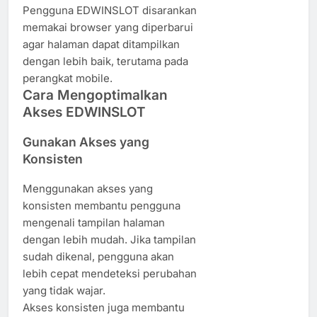
Pengguna EDWINSLOT disarankan
memakai browser yang diperbarui
agar halaman dapat ditampilkan
dengan lebih baik, terutama pada
perangkat mobile.
Cara Mengoptimalkan
Akses EDWINSLOT
Gunakan Akses yang
Konsisten
Menggunakan akses yang
konsisten membantu pengguna
mengenali tampilan halaman
dengan lebih mudah. Jika tampilan
sudah dikenal, pengguna akan
lebih cepat mendeteksi perubahan
yang tidak wajar.
Akses konsisten juga membantu