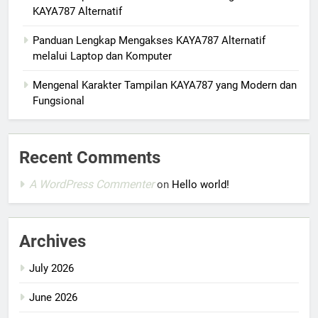
KAYA787 Alternatif
Panduan Lengkap Mengakses KAYA787 Alternatif
melalui Laptop dan Komputer
Mengenal Karakter Tampilan KAYA787 yang Modern dan
Fungsional
Recent Comments
A WordPress Commenter
on
Hello world!
Archives
July 2026
June 2026