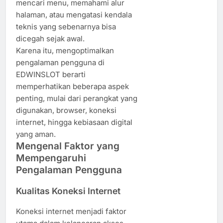
mencari menu, memahami alur
halaman, atau mengatasi kendala
teknis yang sebenarnya bisa
dicegah sejak awal.
Karena itu, mengoptimalkan
pengalaman pengguna di
EDWINSLOT berarti
memperhatikan beberapa aspek
penting, mulai dari perangkat yang
digunakan, browser, koneksi
internet, hingga kebiasaan digital
yang aman.
Mengenal Faktor yang
Mempengaruhi
Pengalaman Pengguna
Kualitas Koneksi Internet
Koneksi internet menjadi faktor