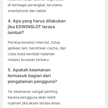
di berbagai perangkat, terutama
smartphone dan tablet.
4. Apa yang harus dilakukan
jika EDWINSLOT terasa
lambat?
Periksa koneksi internet, tutup
aplikasi lain, bersihkan cache, dan
coba buka kembali halaman
melalui browser terbaru.
5. Apakah keamanan
termasuk bagian dari
pengalaman pengguna?
Ya, keamanan sangat penting
karena pengguna akan lebih
nyaman jika akses terasa aman,