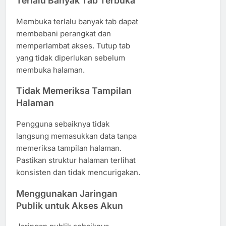
Terlalu Banyak Tab Terbuka
Membuka terlalu banyak tab dapat
membebani perangkat dan
memperlambat akses. Tutup tab
yang tidak diperlukan sebelum
membuka halaman.
Tidak Memeriksa Tampilan
Halaman
Pengguna sebaiknya tidak
langsung memasukkan data tanpa
memeriksa tampilan halaman.
Pastikan struktur halaman terlihat
konsisten dan tidak mencurigakan.
Menggunakan Jaringan
Publik untuk Akses Akun