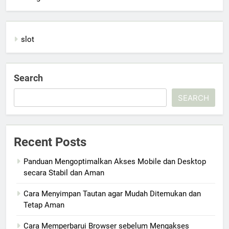
slot
Search
SEARCH
Recent Posts
Panduan Mengoptimalkan Akses Mobile dan Desktop
secara Stabil dan Aman
Cara Menyimpan Tautan agar Mudah Ditemukan dan
Tetap Aman
Cara Memperbarui Browser sebelum Mengakses