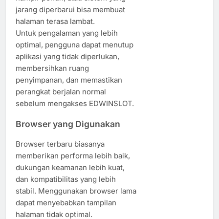
jarang diperbarui bisa membuat
halaman terasa lambat.
Untuk pengalaman yang lebih
optimal, pengguna dapat menutup
aplikasi yang tidak diperlukan,
membersihkan ruang
penyimpanan, dan memastikan
perangkat berjalan normal
sebelum mengakses EDWINSLOT.
Browser yang Digunakan
Browser terbaru biasanya
memberikan performa lebih baik,
dukungan keamanan lebih kuat,
dan kompatibilitas yang lebih
stabil. Menggunakan browser lama
dapat menyebabkan tampilan
halaman tidak optimal.