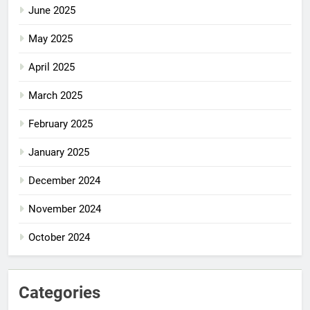
June 2025
May 2025
April 2025
March 2025
February 2025
January 2025
December 2024
November 2024
October 2024
Categories