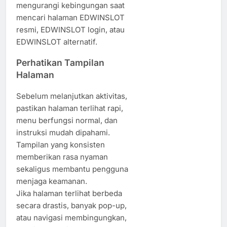
mengurangi kebingungan saat
mencari halaman EDWINSLOT
resmi, EDWINSLOT login, atau
EDWINSLOT alternatif.
Perhatikan Tampilan
Halaman
Sebelum melanjutkan aktivitas,
pastikan halaman terlihat rapi,
menu berfungsi normal, dan
instruksi mudah dipahami.
Tampilan yang konsisten
memberikan rasa nyaman
sekaligus membantu pengguna
menjaga keamanan.
Jika halaman terlihat berbeda
secara drastis, banyak pop-up,
atau navigasi membingungkan,