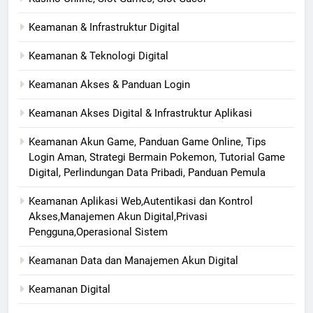
Keamanan & Infrastruktur Digital
Keamanan & Teknologi Digital
Keamanan Akses & Panduan Login
Keamanan Akses Digital & Infrastruktur Aplikasi
Keamanan Akun Game, Panduan Game Online, Tips
Login Aman, Strategi Bermain Pokemon, Tutorial Game
Digital, Perlindungan Data Pribadi, Panduan Pemula
Keamanan Aplikasi Web,Autentikasi dan Kontrol
Akses,Manajemen Akun Digital,Privasi
Pengguna,Operasional Sistem
Keamanan Data dan Manajemen Akun Digital
Keamanan Digital