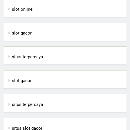
slot online
slot gacor
situs terpercaya
slot gacor
situs terpercaya
situs slot gacor