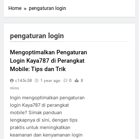
Home
pengaturan login
pengaturan login
Mengoptimalkan Pengaturan
Login Kaya787 di Perangkat
Mobile: Tips dan Trik
c145c58
1 year ago
0
8
mins
Ingin mengoptimalkan pengaturan
login Kaya787 di perangkat
mobile? Simak panduan
lengkapnya di sini, dengan tips
praktis untuk meningkatkan
keamanan dan kenyamanan login