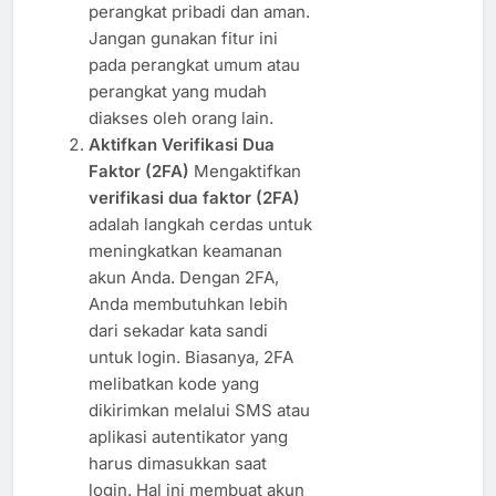
perangkat pribadi dan aman.
Jangan gunakan fitur ini
pada perangkat umum atau
perangkat yang mudah
diakses oleh orang lain.
Aktifkan Verifikasi Dua
Faktor (2FA)
Mengaktifkan
verifikasi dua faktor (2FA)
adalah langkah cerdas untuk
meningkatkan keamanan
akun Anda. Dengan 2FA,
Anda membutuhkan lebih
dari sekadar kata sandi
untuk login. Biasanya, 2FA
melibatkan kode yang
dikirimkan melalui SMS atau
aplikasi autentikator yang
harus dimasukkan saat
login. Hal ini membuat akun