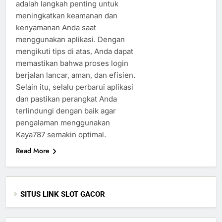
adalah langkah penting untuk
meningkatkan keamanan dan
kenyamanan Anda saat
menggunakan aplikasi. Dengan
mengikuti tips di atas, Anda dapat
memastikan bahwa proses login
berjalan lancar, aman, dan efisien.
Selain itu, selalu perbarui aplikasi
dan pastikan perangkat Anda
terlindungi dengan baik agar
pengalaman menggunakan
Kaya787 semakin optimal.
Read More
SITUS LINK SLOT GACOR