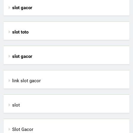
slot gacor
slot toto
slot gacor
link slot gacor
slot
Slot Gacor