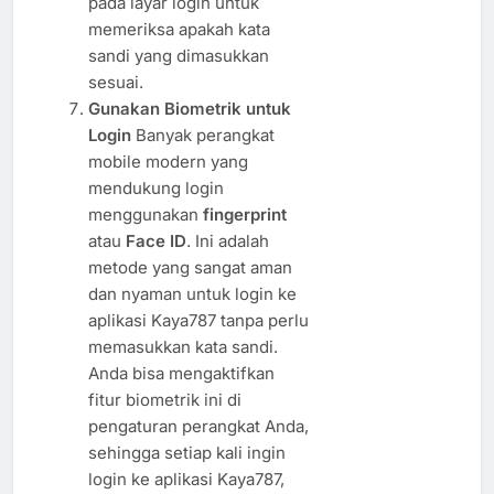
pada layar login untuk
memeriksa apakah kata
sandi yang dimasukkan
sesuai.
Gunakan Biometrik untuk
Login
Banyak perangkat
mobile modern yang
mendukung login
menggunakan
fingerprint
atau
Face ID
. Ini adalah
metode yang sangat aman
dan nyaman untuk login ke
aplikasi Kaya787 tanpa perlu
memasukkan kata sandi.
Anda bisa mengaktifkan
fitur biometrik ini di
pengaturan perangkat Anda,
sehingga setiap kali ingin
login ke aplikasi Kaya787,