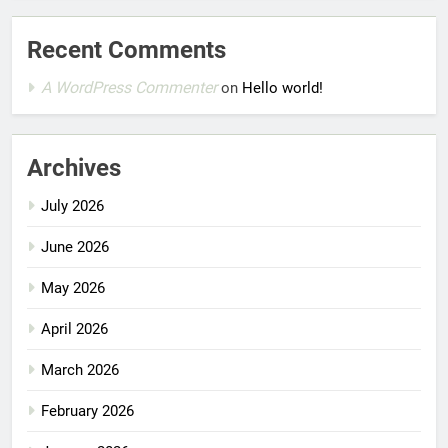
Recent Comments
A WordPress Commenter
on
Hello world!
Archives
July 2026
June 2026
May 2026
April 2026
March 2026
February 2026