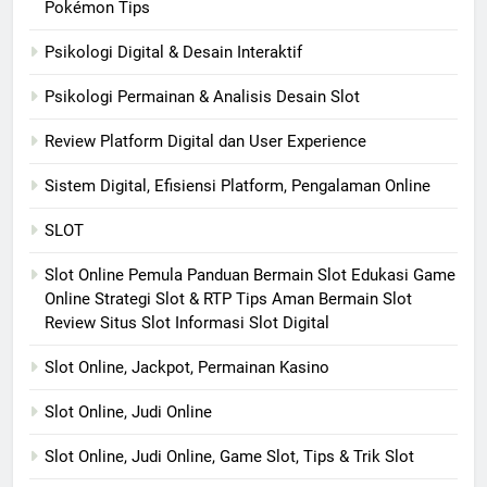
Pokémon Tips
Psikologi Digital & Desain Interaktif
Psikologi Permainan & Analisis Desain Slot
Review Platform Digital dan User Experience
Sistem Digital, Efisiensi Platform, Pengalaman Online
SLOT
Slot Online Pemula Panduan Bermain Slot Edukasi Game
Online Strategi Slot & RTP Tips Aman Bermain Slot
Review Situs Slot Informasi Slot Digital
Slot Online, Jackpot, Permainan Kasino
Slot Online, Judi Online
Slot Online, Judi Online, Game Slot, Tips & Trik Slot