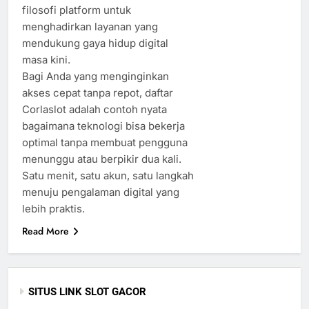
filosofi platform untuk
menghadirkan layanan yang
mendukung gaya hidup digital
masa kini.
Bagi Anda yang menginginkan
akses cepat tanpa repot, daftar
Corlaslot adalah contoh nyata
bagaimana teknologi bisa bekerja
optimal tanpa membuat pengguna
menunggu atau berpikir dua kali.
Satu menit, satu akun, satu langkah
menuju pengalaman digital yang
lebih praktis.
Read More
SITUS LINK SLOT GACOR