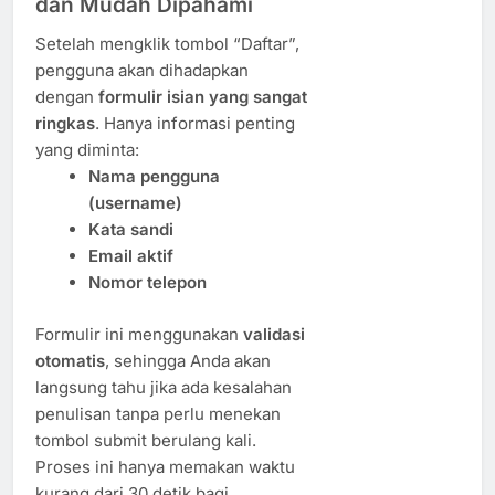
dan Mudah Dipahami
Setelah mengklik tombol “Daftar”,
pengguna akan dihadapkan
dengan
formulir isian yang sangat
ringkas
. Hanya informasi penting
yang diminta:
Nama pengguna
(username)
Kata sandi
Email aktif
Nomor telepon
Formulir ini menggunakan
validasi
otomatis
, sehingga Anda akan
langsung tahu jika ada kesalahan
penulisan tanpa perlu menekan
tombol submit berulang kali.
Proses ini hanya memakan waktu
kurang dari 30 detik bagi