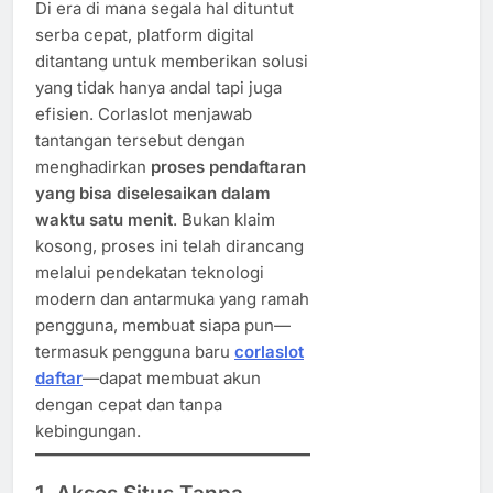
Di era di mana segala hal dituntut
serba cepat, platform digital
ditantang untuk memberikan solusi
yang tidak hanya andal tapi juga
efisien. Corlaslot menjawab
tantangan tersebut dengan
menghadirkan
proses pendaftaran
yang bisa diselesaikan dalam
waktu satu menit
. Bukan klaim
kosong, proses ini telah dirancang
melalui pendekatan teknologi
modern dan antarmuka yang ramah
pengguna, membuat siapa pun—
termasuk pengguna baru
corlaslot
daftar
—dapat membuat akun
dengan cepat dan tanpa
kebingungan.