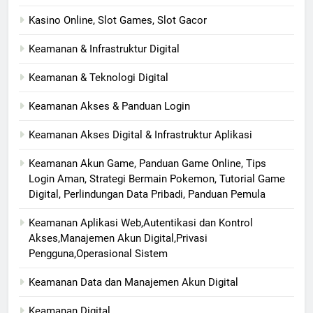
Kasino Online, Slot Games, Slot Gacor
Keamanan & Infrastruktur Digital
Keamanan & Teknologi Digital
Keamanan Akses & Panduan Login
Keamanan Akses Digital & Infrastruktur Aplikasi
Keamanan Akun Game, Panduan Game Online, Tips
Login Aman, Strategi Bermain Pokemon, Tutorial Game
Digital, Perlindungan Data Pribadi, Panduan Pemula
Keamanan Aplikasi Web,Autentikasi dan Kontrol
Akses,Manajemen Akun Digital,Privasi
Pengguna,Operasional Sistem
Keamanan Data dan Manajemen Akun Digital
Keamanan Digital