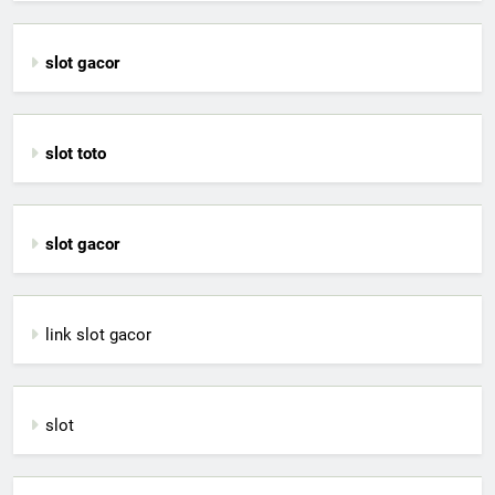
slot gacor
slot toto
slot gacor
link slot gacor
slot