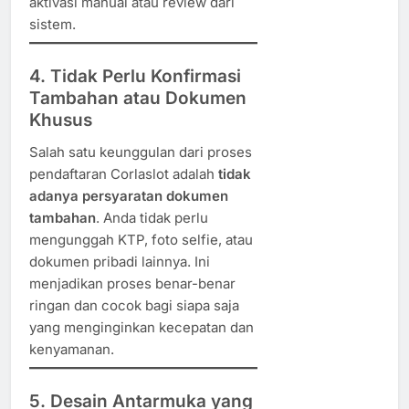
aktivasi manual atau review dari
sistem.
4. Tidak Perlu Konfirmasi
Tambahan atau Dokumen
Khusus
Salah satu keunggulan dari proses
pendaftaran Corlaslot adalah
tidak
adanya persyaratan dokumen
tambahan
. Anda tidak perlu
mengunggah KTP, foto selfie, atau
dokumen pribadi lainnya. Ini
menjadikan proses benar-benar
ringan dan cocok bagi siapa saja
yang menginginkan kecepatan dan
kenyamanan.
5. Desain Antarmuka yang