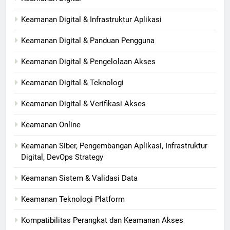
Keamanan Digital & Infrastruktur Aplikasi
Keamanan Digital & Panduan Pengguna
Keamanan Digital & Pengelolaan Akses
Keamanan Digital & Teknologi
Keamanan Digital & Verifikasi Akses
Keamanan Online
Keamanan Siber, Pengembangan Aplikasi, Infrastruktur
Digital, DevOps Strategy
Keamanan Sistem & Validasi Data
Keamanan Teknologi Platform
Kompatibilitas Perangkat dan Keamanan Akses