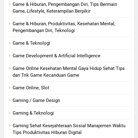
Game & Hiburan, Pengembangan Diri, Tips Bermain
Game, Lifestyle, Keterampilan Berpikir
Game & Hiburan, Produktivitas, Kesehatan Mental,
Pengembangan Diri, Teknologi
Game & Teknologi
Game Development & Artificial Intelligence
Game Online Kesehatan Mental Gaya Hidup Sehat Tips
dan Trik Game Kecanduan Game
Game Online, Slot
Gaming / Game Design
Gaming & Teknologi
Gaming Sehat Kesejahteraan Sosial Manajemen Waktu
Tips Produktivitas Hiburan Digital