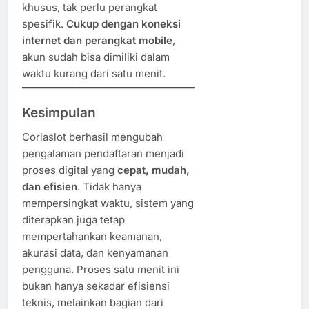
khusus, tak perlu perangkat
spesifik.
Cukup dengan koneksi
internet dan perangkat mobile
,
akun sudah bisa dimiliki dalam
waktu kurang dari satu menit.
Kesimpulan
Corlaslot berhasil mengubah
pengalaman pendaftaran menjadi
proses digital yang
cepat, mudah,
dan efisien
. Tidak hanya
mempersingkat waktu, sistem yang
diterapkan juga tetap
mempertahankan keamanan,
akurasi data, dan kenyamanan
pengguna. Proses satu menit ini
bukan hanya sekadar efisiensi
teknis, melainkan bagian dari