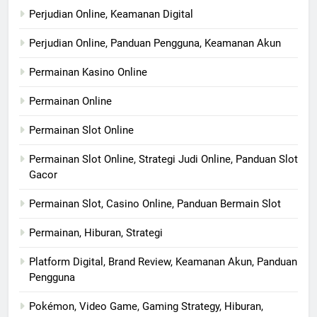
Perjudian Online, Keamanan Digital
Perjudian Online, Panduan Pengguna, Keamanan Akun
Permainan Kasino Online
Permainan Online
Permainan Slot Online
Permainan Slot Online, Strategi Judi Online, Panduan Slot
Gacor
Permainan Slot, Casino Online, Panduan Bermain Slot
Permainan, Hiburan, Strategi
Platform Digital, Brand Review, Keamanan Akun, Panduan
Pengguna
Pokémon, Video Game, Gaming Strategy, Hiburan,