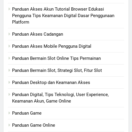
Panduan Akses Akun Tutorial Browser Edukasi
Pengguna Tips Keamanan Digital Dasar Penggunaan
Platform
Panduan Akses Cadangan
Panduan Akses Mobile Pengguna Digital
Panduan Bermain Slot Online Tips Permainan
Panduan Bermain Slot, Strategi Slot, Fitur Slot
Panduan Desktop dan Keamanan Akses
Panduan Digital, Tips Teknologi, User Experience,
Keamanan Akun, Game Online
Panduan Game
Panduan Game Online