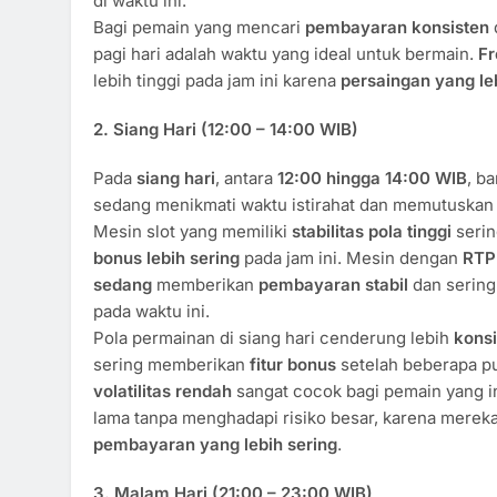
di waktu ini.
Bagi pemain yang mencari
pembayaran konsisten
pagi hari adalah waktu yang ideal untuk bermain.
F
lebih tinggi pada jam ini karena
persaingan yang leb
2.
Siang Hari (12:00 – 14:00 WIB)
Pada
siang hari
, antara
12:00 hingga 14:00 WIB
, b
sedang menikmati waktu istirahat dan memutuskan
Mesin slot yang memiliki
stabilitas pola tinggi
seri
bonus lebih sering
pada jam ini. Mesin dengan
RTP 
sedang
memberikan
pembayaran stabil
dan serin
pada waktu ini.
Pola permainan di siang hari cenderung lebih
konsi
sering memberikan
fitur bonus
setelah beberapa p
volatilitas rendah
sangat cocok bagi pemain yang i
lama tanpa menghadapi risiko besar, karena mere
pembayaran yang lebih sering
.
3.
Malam Hari (21:00 – 23:00 WIB)