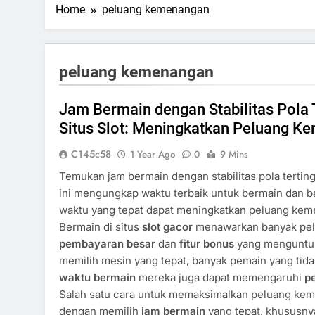
Home
peluang kemenangan
peluang kemenangan
Jam Bermain dengan Stabilitas Pola T
Situs Slot: Meningkatkan Peluang 
C145c58
1 Year Ago
0
9 Mins
Temukan jam bermain dengan stabilitas pola tertinggi
ini mengungkap waktu terbaik untuk bermain dan 
waktu yang tepat dapat meningkatkan peluang ke
Bermain di situs
slot gacor
menawarkan banyak pel
pembayaran besar
dan
fitur bonus
yang menguntun
memilih mesin yang tepat, banyak pemain yang tid
waktu bermain
mereka juga dapat memengaruhi
p
Salah satu cara untuk memaksimalkan peluang ke
dengan memilih
jam bermain
yang tepat, khususny