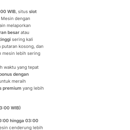
:00 WIB
, situs
slot
. Mesin dengan
main melaporkan
an besar
atau
tinggi
sering kali
 putaran kosong, dan
mesin lebih sering
ah waktu yang tepat
r bonus dengan
untuk meraih
us premium
yang lebih
03:00 WIB)
0:00 hingga 03:00
 mesin cenderung lebih