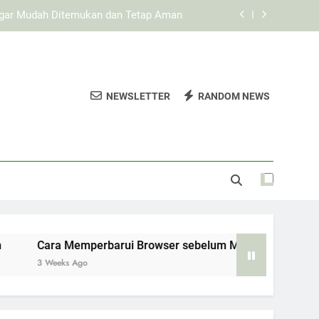
gar Mudah Ditemukan dan Tetap Aman
ebelum Mengakses KAYA787 Alternatif
ernatif melalui Laptop dan Komputer
NEWSLETTER
RANDOM NEWS
 dan Desktop secara Stabil dan Aman
gar Mudah Ditemukan dan Tetap Aman
. Untuk Gaya Hidup Yang Lebih Sehat Dan Alami.
ebelum Mengakses KAYA787 Alternatif
ernatif melalui Laptop dan Komputer
Memperbarui Browser sebelum Mengakses KAYA787 Alternati
s Ago