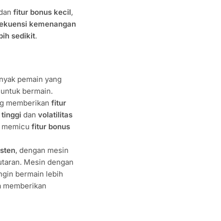
dan
fitur bonus kecil
,
rekuensi kemenangan
ih sedikit
.
anyak pemain yang
 untuk bermain.
ng memberikan
fitur
tinggi
dan
volatilitas
g memicu
fitur bonus
sten
, dengan mesin
utaran. Mesin dengan
ngin bermain lebih
ka memberikan