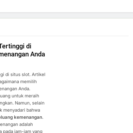
ertinggi di
Kemenangan Anda
 di situs slot. Artikel
bagaimana memilih
menangan Anda.
uang untuk meraih
gkan. Namun, selain
ak menyadari bahwa
eluang kemenangan
.
menangan adalah
a pada jam-jam yang