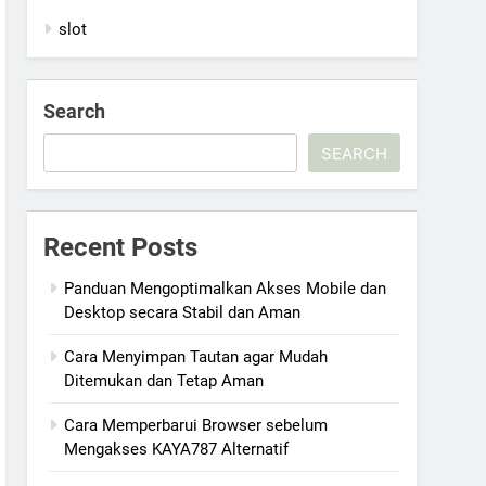
slot
Search
SEARCH
Recent Posts
Panduan Mengoptimalkan Akses Mobile dan
Desktop secara Stabil dan Aman
Cara Menyimpan Tautan agar Mudah
Ditemukan dan Tetap Aman
Cara Memperbarui Browser sebelum
Mengakses KAYA787 Alternatif