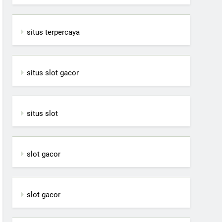
situs terpercaya
situs slot gacor
situs slot
slot gacor
slot gacor