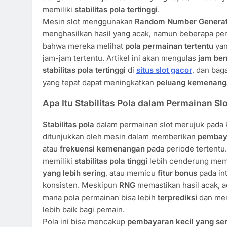
memiliki
stabilitas pola tertinggi
.
Mesin slot menggunakan
Random Number Generat
menghasilkan hasil yang acak, namun beberapa pe
bahwa mereka melihat
pola permainan tertentu
yan
jam-jam tertentu. Artikel ini akan mengulas
jam be
stabilitas pola tertinggi
di
situs slot gacor
, dan bag
yang tepat dapat meningkatkan
peluang kemenang
Apa Itu Stabilitas Pola dalam Permainan Sl
Stabilitas pola
dalam permainan slot merujuk pada 
ditunjukkan oleh mesin dalam memberikan
pembay
atau
frekuensi kemenangan
pada periode tertentu.
memiliki
stabilitas pola tinggi
lebih cenderung me
yang lebih sering
, atau memicu
fitur bonus
pada in
konsisten. Meskipun
RNG
memastikan hasil acak, a
mana pola permainan bisa lebih
terprediksi
dan mem
lebih baik bagi pemain.
Pola ini bisa mencakup
pembayaran kecil yang ser