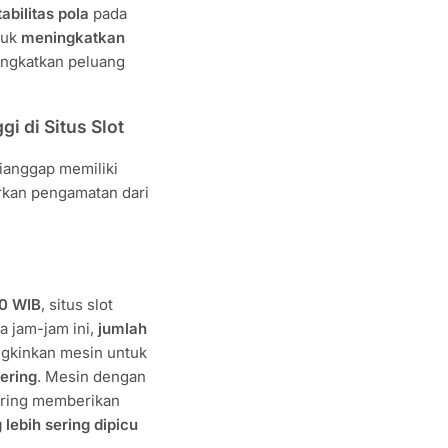
tabilitas pola
pada
tuk
meningkatkan
ngkatkan peluang
i di Situs Slot
ianggap memiliki
rkan pengamatan dari
00 WIB
, situs slot
a jam-jam ini,
jumlah
gkinkan mesin untuk
ering
. Mesin dengan
ring memberikan
 lebih sering dipicu