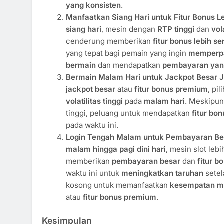
yang konsisten
.
Manfaatkan Siang Hari untuk Fitur Bonus L
siang hari
, mesin dengan
RTP tinggi
dan
vol
cenderung memberikan
fitur bonus lebih se
yang tepat bagi pemain yang ingin
memperpa
bermain
dan mendapatkan
pembayaran yang
Bermain Malam Hari untuk Jackpot Besar
J
jackpot besar
atau
fitur bonus premium
, pi
volatilitas tinggi
pada
malam hari
. Meskipun
tinggi, peluang untuk mendapatkan
fitur bo
pada waktu ini.
Login Tengah Malam untuk Pembayaran Be
malam hingga pagi dini hari
, mesin slot leb
memberikan
pembayaran besar
dan
fitur b
waktu ini untuk
meningkatkan taruhan
setel
kosong untuk memanfaatkan
kesempatan m
atau
fitur bonus premium
.
Kesimpulan