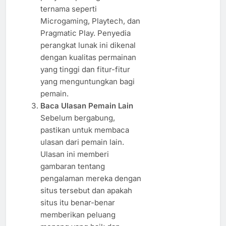
ternama seperti
Microgaming, Playtech, dan
Pragmatic Play. Penyedia
perangkat lunak ini dikenal
dengan kualitas permainan
yang tinggi dan fitur-fitur
yang menguntungkan bagi
pemain.
Baca Ulasan Pemain Lain
Sebelum bergabung,
pastikan untuk membaca
ulasan dari pemain lain.
Ulasan ini memberi
gambaran tentang
pengalaman mereka dengan
situs tersebut dan apakah
situs itu benar-benar
memberikan peluang