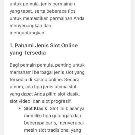
untuk pemula, jenis permainan
yang tepat, serta beberapa tips
untuk memastikan permainan Anda
menyenangkan dan
menguntungkan.
1.
Pahami Jenis Slot Online
yang Tersedia
Bagi pemain pemula, penting untuk
memahami berbagai jenis slot yang
tersedia di kasino online. Secara
umum, ada tiga jenis utama slot
yang dapat Anda pilih: slot klasik,
slot video, dan slot progresif.
Slot Klasik
: Slot ini biasanya
memiliki tiga gulungan dan
beberapa baris, menyerupai
mesin slot tradisional yang