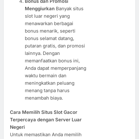
Bonus dan Promosi
Menggiurkan
Banyak situs
slot luar negeri yang
menawarkan berbagai
bonus menarik, seperti
bonus selamat datang,
putaran gratis, dan promosi
lainnya. Dengan
memanfaatkan bonus ini,
Anda dapat memperpanjang
waktu bermain dan
meningkatkan peluang
menang tanpa harus
menambah biaya.
Cara Memilih Situs Slot Gacor
Terpercaya dengan Server Luar
Negeri
Untuk memastikan Anda memilih