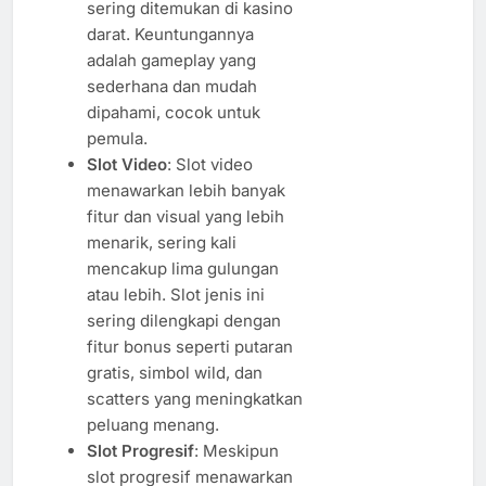
sering ditemukan di kasino
darat. Keuntungannya
adalah gameplay yang
sederhana dan mudah
dipahami, cocok untuk
pemula.
Slot Video
: Slot video
menawarkan lebih banyak
fitur dan visual yang lebih
menarik, sering kali
mencakup lima gulungan
atau lebih. Slot jenis ini
sering dilengkapi dengan
fitur bonus seperti putaran
gratis, simbol wild, dan
scatters yang meningkatkan
peluang menang.
Slot Progresif
: Meskipun
slot progresif menawarkan