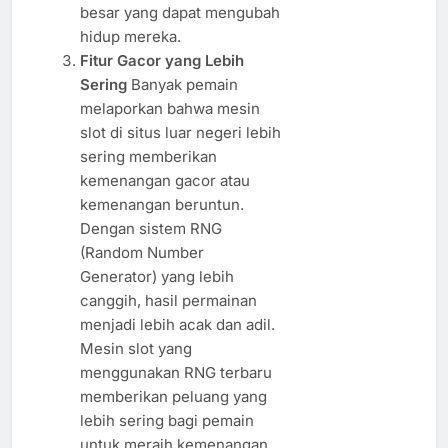
besar yang dapat mengubah
hidup mereka.
Fitur Gacor yang Lebih
Sering
Banyak pemain
melaporkan bahwa mesin
slot di situs luar negeri lebih
sering memberikan
kemenangan gacor atau
kemenangan beruntun.
Dengan sistem RNG
(Random Number
Generator) yang lebih
canggih, hasil permainan
menjadi lebih acak dan adil.
Mesin slot yang
menggunakan RNG terbaru
memberikan peluang yang
lebih sering bagi pemain
untuk meraih kemenangan,