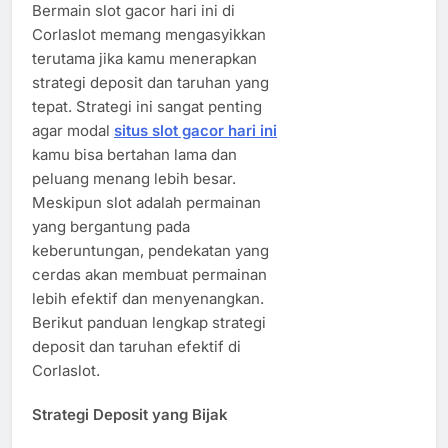
Bermain slot gacor hari ini di
Corlaslot memang mengasyikkan
terutama jika kamu menerapkan
strategi deposit dan taruhan yang
tepat. Strategi ini sangat penting
agar modal
situs slot gacor hari ini
kamu bisa bertahan lama dan
peluang menang lebih besar.
Meskipun slot adalah permainan
yang bergantung pada
keberuntungan, pendekatan yang
cerdas akan membuat permainan
lebih efektif dan menyenangkan.
Berikut panduan lengkap strategi
deposit dan taruhan efektif di
Corlaslot.
Strategi Deposit yang Bijak