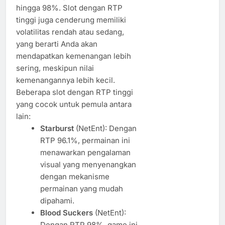
hingga 98%. Slot dengan RTP
tinggi juga cenderung memiliki
volatilitas rendah atau sedang,
yang berarti Anda akan
mendapatkan kemenangan lebih
sering, meskipun nilai
kemenangannya lebih kecil.
Beberapa slot dengan RTP tinggi
yang cocok untuk pemula antara
lain:
Starburst
(NetEnt): Dengan
RTP 96.1%, permainan ini
menawarkan pengalaman
visual yang menyenangkan
dengan mekanisme
permainan yang mudah
dipahami.
Blood Suckers
(NetEnt):
Dengan RTP 98%, game ini