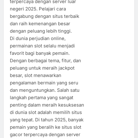
terpercaya dengan server luar
negeri 2025. Pelajari cara
bergabung dengan situs terbaik
dan raih kemenangan besar
dengan peluang lebih tinggi.
Di dunia perjudian online,
permainan slot selalu menjadi
favorit bagi banyak pemain.
Dengan berbagai tema, fitur, dan
peluang untuk meraih jackpot
besar, slot menawarkan
pengalaman bermain yang seru
dan menguntungkan. Salah satu
langkah pertama yang sangat
penting dalam meraih kesuksesan
di dunia slot adalah memilih situs
yang tepat. Di tahun 2025, banyak
pemain yang beralih ke situs slot
gacor terpercaya dengan server