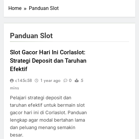
Home
Panduan Slot
Panduan Slot
Slot Gacor Hari Ini Corlaslot:
Strategi Deposit dan Taruhan
Efektif
c145c58
1 year ago
0
5
mins
Pelajari strategi deposit dan
taruhan efektif untuk bermain slot
gacor hari ini di Corlaslot. Panduan
lengkap agar modal bertahan lama
dan peluang menang semakin
besar.