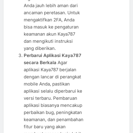
Anda jauh lebih aman dari
ancaman peretasan. Untuk
mengaktifkan 2FA, Anda
bisa masuk ke pengaturan
keamanan akun Kaya787
dan mengikuti instruksi
yang diberikan.
Perbarui Aplikasi Kaya787
secara Berkala
Agar
aplikasi Kaya787 berjalan
dengan lancar di perangkat
mobile Anda, pastikan
aplikasi selalu diperbarui ke
versi terbaru. Pembaruan
aplikasi biasanya mencakup
perbaikan bug, peningkatan
keamanan, dan penambahan
fitur baru yang akan