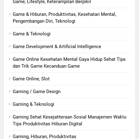
Game, Lifestyle, Keterampilan Berpikir
Game & Hiburan, Produktivitas, Kesehatan Mental,
Pengembangan Diri, Teknologi
Game & Teknologi
Game Development & Artificial Intelligence
Game Online Kesehatan Mental Gaya Hidup Sehat Tips
dan Trik Game Kecanduan Game
Game Online, Slot
Gaming / Game Design
Gaming & Teknologi
Gaming Sehat Kesejahteraan Sosial Manajemen Waktu
Tips Produktivitas Hiburan Digital
Gaming, Hiburan, Produktivitas