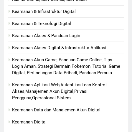
Keamanan & Infrastruktur Digital
Keamanan & Teknologi Digital
Keamanan Akses & Panduan Login
Keamanan Akses Digital & Infrastruktur Aplikasi
Keamanan Akun Game, Panduan Game Online, Tips
Login Aman, Strategi Bermain Pokemon, Tutorial Game
Digital, Perlindungan Data Pribadi, Panduan Pemula
Keamanan Aplikasi Web,Autentikasi dan Kontrol
Akses,Manajemen Akun Digital,Privasi
Pengguna,Operasional Sistem
Keamanan Data dan Manajemen Akun Digital
Keamanan Digital