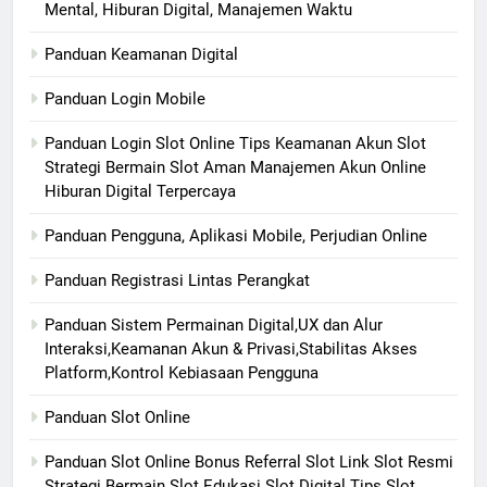
Mental, Hiburan Digital, Manajemen Waktu
Panduan Keamanan Digital
Panduan Login Mobile
Panduan Login Slot Online Tips Keamanan Akun Slot
Strategi Bermain Slot Aman Manajemen Akun Online
Hiburan Digital Terpercaya
Panduan Pengguna, Aplikasi Mobile, Perjudian Online
Panduan Registrasi Lintas Perangkat
Panduan Sistem Permainan Digital,UX dan Alur
Interaksi,Keamanan Akun & Privasi,Stabilitas Akses
Platform,Kontrol Kebiasaan Pengguna
Panduan Slot Online
Panduan Slot Online Bonus Referral Slot Link Slot Resmi
Strategi Bermain Slot Edukasi Slot Digital Tips Slot