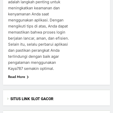
adalah langkah penting untuk
meningkatkan keamanan dan
kenyamanan Anda saat
menggunakan aplikasi. Dengan
mengikuti tips di atas, Anda dapat
memastikan bahwa proses login
berjalan lancar, aman, dan efisien.
Selain itu, selalu perbarui aplikasi
dan pastikan perangkat Anda
terlindungi dengan baik agar
pengalaman menggunakan
Kaya787 semakin optimal.
Read More
SITUS LINK SLOT GACOR