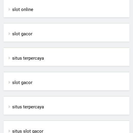
slot online
slot gacor
situs terpercaya
slot gacor
situs terpercaya
situs slot gacor