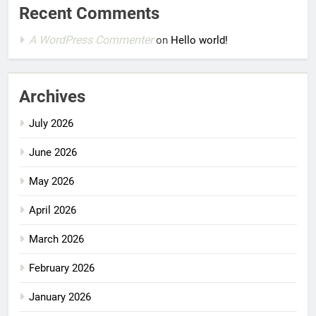
Recent Comments
A WordPress Commenter
on
Hello world!
Archives
July 2026
June 2026
May 2026
April 2026
March 2026
February 2026
January 2026