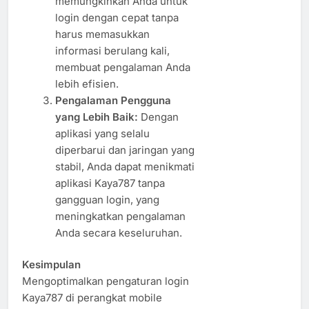
memungkinkan Anda untuk
login dengan cepat tanpa
harus memasukkan
informasi berulang kali,
membuat pengalaman Anda
lebih efisien.
Pengalaman Pengguna
yang Lebih Baik:
Dengan
aplikasi yang selalu
diperbarui dan jaringan yang
stabil, Anda dapat menikmati
aplikasi Kaya787 tanpa
gangguan login, yang
meningkatkan pengalaman
Anda secara keseluruhan.
Kesimpulan
Mengoptimalkan pengaturan login
Kaya787 di perangkat mobile