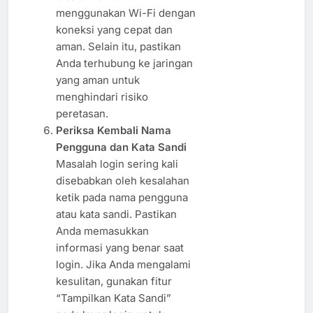
menggunakan Wi-Fi dengan
koneksi yang cepat dan
aman. Selain itu, pastikan
Anda terhubung ke jaringan
yang aman untuk
menghindari risiko
peretasan.
Periksa Kembali Nama
Pengguna dan Kata Sandi
Masalah login sering kali
disebabkan oleh kesalahan
ketik pada nama pengguna
atau kata sandi. Pastikan
Anda memasukkan
informasi yang benar saat
login. Jika Anda mengalami
kesulitan, gunakan fitur
“Tampilkan Kata Sandi”