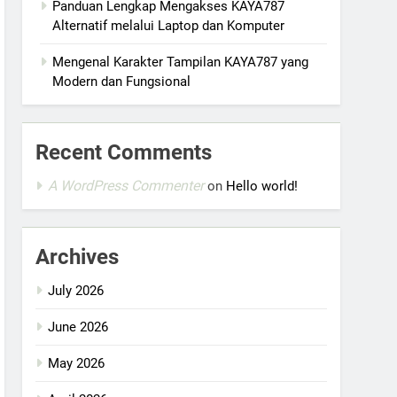
Panduan Lengkap Mengakses KAYA787
Alternatif melalui Laptop dan Komputer
Mengenal Karakter Tampilan KAYA787 yang
Modern dan Fungsional
Recent Comments
A WordPress Commenter
on
Hello world!
Archives
July 2026
June 2026
May 2026