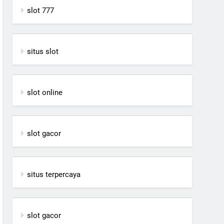
slot 777
situs slot
slot online
slot gacor
situs terpercaya
slot gacor