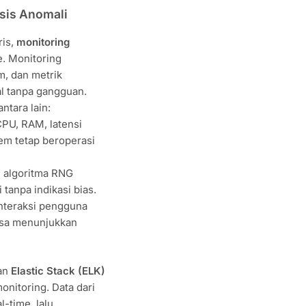
isis Anomali
ris,
monitoring
e. Monitoring
m, dan metrik
l tanpa gangguan.
ntara lain:
PU, RAM, latensi
em tetap beroperasi
 algoritma RNG
tanpa indikasi bias.
nteraksi pengguna
isa menunjukkan
dan
Elastic Stack (ELK)
nitoring. Data dari
-time, lalu