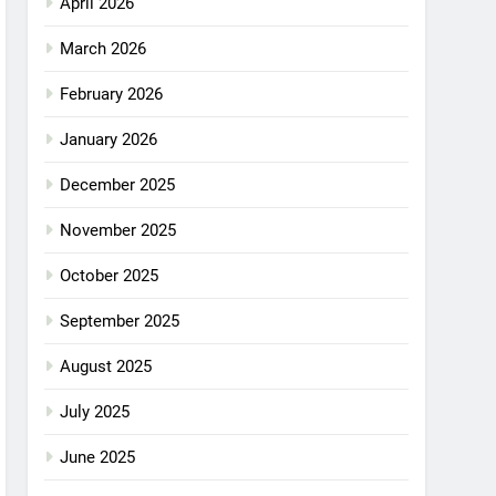
April 2026
March 2026
February 2026
January 2026
December 2025
November 2025
October 2025
September 2025
August 2025
July 2025
June 2025