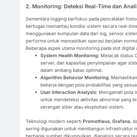
2. Monitoring: Deteksi Real-Time dan Anal
Sementara logging berfokus pada pencatatan histo
bertugas memantau kondisi sistem secara real-tim
menggunakan kumpulan data dari log, sensor siste
performa untuk memastikan operasi berjalan norma
Beberapa aspek utama monitoring pada slot digital a
System Health Monitoring:
Melacak status C
server, dan kapasitas penyimpanan agar sist
dalam ambang batas optimal.
Algorithm Behavior Monitoring:
Memastikan
bekerja dengan pola probabilitas yang sesuai 
User Interaction Analysis:
Mengamati pola i
untuk mendeteksi aktivitas abnormal yang b
serangan siber atau eksploitasi sistem.
Teknologi modern seperti
Prometheus
,
Grafana
, 
sering digunakan untuk membangun infrastruktur mo
berbagai sumber dikumpulkan, dianalisis secara real