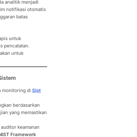
 analitik menjadi
m notifikasi otomatis
nggaran batas
apis untuk
s pencatatan.
nakan untuk
Sistem
n monitoring di
Slot
gkan berdasarkan
ujian yang memastikan
 auditor keamanan
NIST Framework