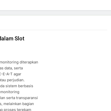
dalam Slot
 monitoring diterapkan
as data, serta
E-E-A-T agar
atau perjudian.
ada sistem berbasis
 monitoring
n serta transparansi
s, melainkan bagian
ap proses terekam