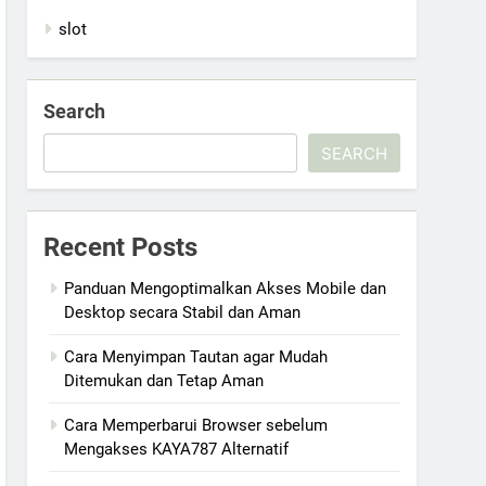
slot
Search
SEARCH
Recent Posts
Panduan Mengoptimalkan Akses Mobile dan
Desktop secara Stabil dan Aman
Cara Menyimpan Tautan agar Mudah
Ditemukan dan Tetap Aman
Cara Memperbarui Browser sebelum
Mengakses KAYA787 Alternatif