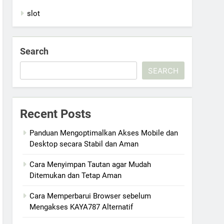
slot
Search
SEARCH
Recent Posts
Panduan Mengoptimalkan Akses Mobile dan
Desktop secara Stabil dan Aman
Cara Menyimpan Tautan agar Mudah
Ditemukan dan Tetap Aman
Cara Memperbarui Browser sebelum
Mengakses KAYA787 Alternatif