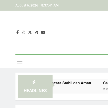
Skip
August 6, 2026
8:37:42 AM
to
content
Org
Temukan P
le dan Desktop secara Stabil dan Aman
Cara Menyimp
2 Weeks Ago
HEADLINES