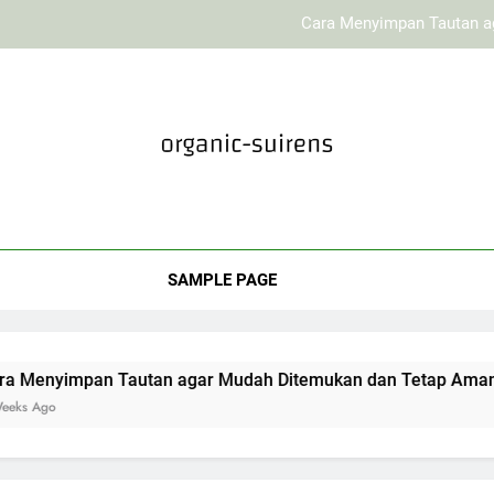
Cara Menyimpan Tautan a
Cara Memperbarui Browser s
Panduan Lengkap Mengakses KAYA787 Alt
Panduan Mengoptimalkan Akses Mobile
anic Suirens
Cara Menyimpan Tautan a
roduk Organik Dan Solusi Kesehatan Alami Di Organic Suirens
Cara Memperbarui Browser s
SAMPLE PAGE
Panduan Lengkap Mengakses KAYA787 Alt
an Tautan agar Mudah Ditemukan dan Tetap Aman
Cara
3 Wee