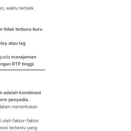
un, waktu terbaik
 tidak terburu-buru
lay atau lag
s pada
manajemen
engan RTP tinggi
.
in adalah kombinasi
form penyedia.
 dalam menentukan
oleh faktor-faktor
omosi tertentu yang