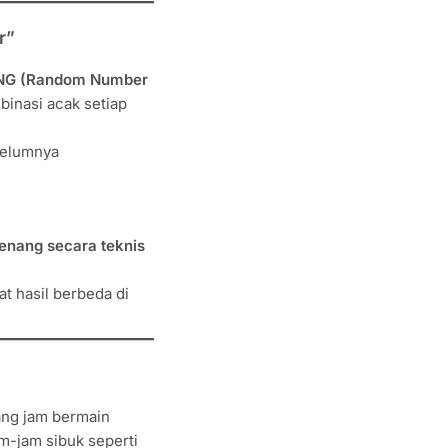
r”
NG (Random Number
binasi acak setiap
belumnya
enang secara teknis
 hasil berbeda di
ang jam bermain
am-jam sibuk seperti