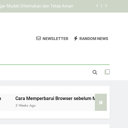
gar Mudah Ditemukan dan Tetap Aman
ebelum Mengakses KAYA787 Alternatif
ernatif melalui Laptop dan Komputer
NEWSLETTER
RANDOM NEWS
 dan Desktop secara Stabil dan Aman
gar Mudah Ditemukan dan Tetap Aman
. Untuk Gaya Hidup Yang Lebih Sehat Dan Alami.
ebelum Mengakses KAYA787 Alternatif
ernatif melalui Laptop dan Komputer
 Memperbarui Browser sebelum Mengakses KAYA787 Alternat
ks Ago