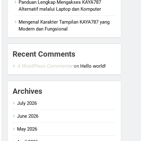
Panduan Lengkap Mengakses KAYA787
Alternatif melalui Laptop dan Komputer
Mengenal Karakter Tampilan KAYA787 yang
Modern dan Fungsional
Recent Comments
A WordPress Commenter
on
Hello world!
Archives
July 2026
June 2026
May 2026