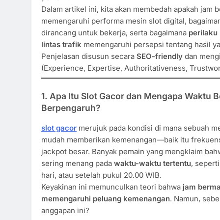
Dalam artikel ini, kita akan membedah apakah jam 
memengaruhi performa mesin slot digital, bagaiman
dirancang untuk bekerja, serta bagaimana
perilaku
lintas trafik
memengaruhi persepsi tentang hasil ya
Penjelasan disusun secara
SEO-friendly
dan mengi
(Experience, Expertise, Authoritativeness, Trustwor
1. Apa Itu Slot Gacor dan Mengapa Waktu 
Berpengaruh?
slot gacor
merujuk pada kondisi di mana sebuah mes
mudah memberikan kemenangan—baik itu frekuens
jackpot besar. Banyak pemain yang mengklaim bah
sering menang pada
waktu-waktu tertentu
, sepert
hari, atau setelah pukul 20.00 WIB.
Keyakinan ini memunculkan teori bahwa
jam bermai
memengaruhi peluang kemenangan
. Namun, sebe
anggapan ini?