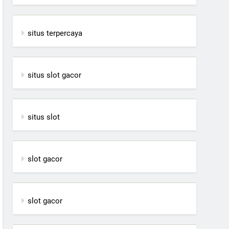
situs terpercaya
situs slot gacor
situs slot
slot gacor
slot gacor