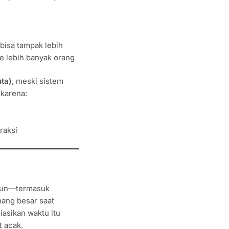
isa tampak lebih
e lebih banyak orang
uta)
, meski sistem
 karena:
raksi
 pun—termasuk
ang besar saat
asikan waktu itu
t acak.