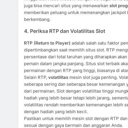
juga bisa mencari situs yang menawarkan
slot prog
memberikan peluang untuk memenangkan jackpot b
berkembang.
4.
Periksa RTP dan Volatilitas Slot
RTP (Return to Player)
adalah salah satu faktor pen
dipertimbangkan saat memilih situs slot. RTP meng
persentase dari total taruhan yang diharapkan aka
pemain dalam jangka panjang. Situs slot terbaik a
permainan dengan RTP yang tinggi, biasanya di at
Selain RTP,
volatilitas
mesin slot juga penting. Vola
seberapa sering dan seberapa besar kemenangan y
dari permainan. Slot dengan volatilitas tinggi mun
hadiah yang lebih besar tetapi lebih jarang, sement
volatilitas rendah memberikan kemenangan lebih s
dengan hadiah yang lebih kecil.
Pastikan untuk memilih mesin slot dengan RTP dan v
sesuai dengan gaya bermain dan anggaran Anda.