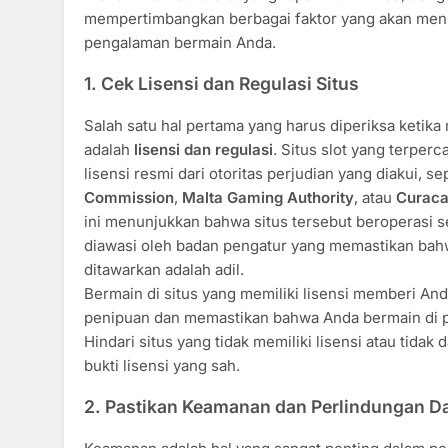
mempertimbangkan berbagai faktor yang akan men
pengalaman bermain Anda.
1.
Cek Lisensi dan Regulasi Situs
Salah satu hal pertama yang harus diperiksa ketika 
adalah
lisensi dan regulasi
. Situs slot yang terperc
lisensi resmi dari otoritas perjudian yang diakui, se
Commission
,
Malta Gaming Authority
, atau
Curac
ini menunjukkan bahwa situs tersebut beroperasi s
diawasi oleh badan pengatur yang memastikan ba
ditawarkan adalah adil.
Bermain di situs yang memiliki lisensi memberi And
penipuan dan memastikan bahwa Anda bermain di p
Hindari situs yang tidak memiliki lisensi atau tida
bukti lisensi yang sah.
2.
Pastikan Keamanan dan Perlindungan D