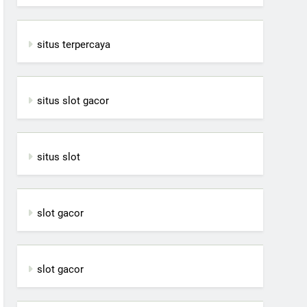
situs terpercaya
situs slot gacor
situs slot
slot gacor
slot gacor