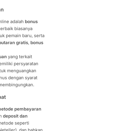
an
nline adalah
bonus
terbaik biasanya
uk pemain baru, serta
putaran gratis
,
bonus
uan
yang terkait
miliki persyaratan
untuk menguangkan
nus dengan syarat
g membingungkan.
pat
etode pembayaran
an
deposit dan
etode seperti
 Neteller), dan bahkan