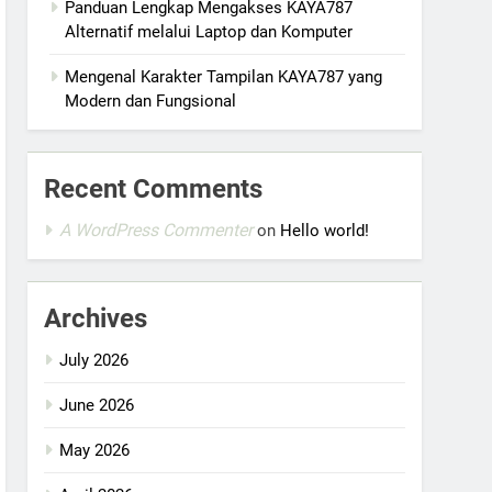
Panduan Lengkap Mengakses KAYA787
Alternatif melalui Laptop dan Komputer
Mengenal Karakter Tampilan KAYA787 yang
Modern dan Fungsional
Recent Comments
A WordPress Commenter
on
Hello world!
Archives
July 2026
June 2026
May 2026