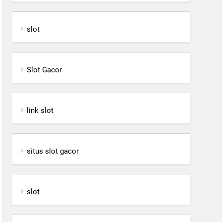
slot
Slot Gacor
link slot
situs slot gacor
slot