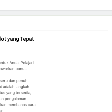
lot yang Tepat
ntuk Anda. Pelajari
nawarkan bonus
 seru dan penuh
at adalah langkah
us yang tersedia,
kan pengalaman
i akan membahas cara
an