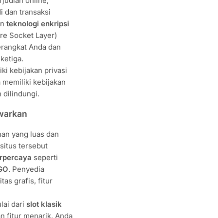
judian online,
 dan transaksi
an
teknologi enkripsi
re Socket Layer)
erangkat Anda dan
ketiga.
iki kebijakan privasi
a memiliki kebijakan
dilindungi.
awarkan
nan yang luas dan
situs tersebut
erpercaya
seperti
 GO
. Penyedia
as grafis, fitur
lai dari
slot klasik
 fitur menarik. Anda