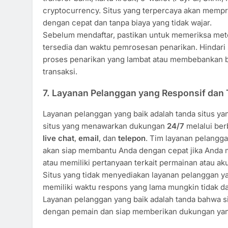
cryptocurrency. Situs yang terpercaya akan memp
dengan cepat dan tanpa biaya yang tidak wajar.
Sebelum mendaftar, pastikan untuk memeriksa me
tersedia dan waktu pemrosesan penarikan. Hindari 
proses penarikan yang lambat atau membebankan bi
transaksi.
7.
Layanan Pelanggan yang Responsif dan 
Layanan pelanggan yang baik adalah tanda situs yan
situs yang menawarkan dukungan
24/7
melalui berb
live chat
,
email
, dan
telepon
. Tim layanan pelangg
akan siap membantu Anda dengan cepat jika Anda
atau memiliki pertanyaan terkait permainan atau ak
Situs yang tidak menyediakan layanan pelanggan ya
memiliki waktu respons yang lama mungkin tidak da
Layanan pelanggan yang baik adalah tanda bahwa si
dengan pemain dan siap memberikan dukungan yan