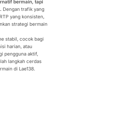
natif bermain, tapi
.
Dengan trafik yang
a RTP yang konsisten,
nkan strategi bermain
e stabil, cocok bagi
si harian, atau
i pengguna aktif,
alah langkah cerdas
main di Lae138.