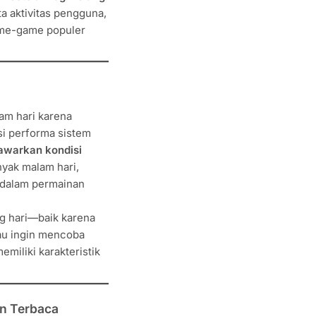
a aktivitas pengguna,
game-game populer
am hari karena
isi performa sistem
nawarkan kondisi
nyak malam hari,
i dalam permainan
ng hari—baik karena
atau ingin mencoba
miliki karakteristik
an Terbaca