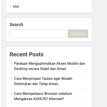
slot
Search
SEARCH
Recent Posts
Panduan Mengoptimalkan Akses Mobile dan
Desktop secara Stabil dan Aman
Cara Menyimpan Tautan agar Mudah
Ditemukan dan Tetap Aman
Cara Memperbarui Browser sebelum
Mengakses KAYA787 Alternatif