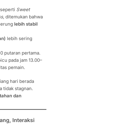
seperti
Sweet
ss
, ditemukan bahwa
nderung
lebih stabil
an)
lebih sering
50 putaran pertama.
icu pada jam 13.00–
tas pemain.
iang hari berada
 tidak stagnan.
rtahan dan
ng, Interaksi