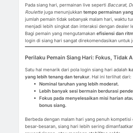
Pada siang hari, permainan live seperti
Baccarat
,
D
Roulette
juga menunjukkan
tempo permainan yang 
jumlah pemain tidak sebanyak malam hari, waktu tu
menjadi lebih singkat dan interaksi dengan dealer l
Bagi pemain yang mengutamakan
efisiensi dan ri
login di siang hari sangat direkomendasikan untuk j
Perilaku Pemain Siang Hari: Fokus, Tidak A
Satu hal menarik dari pola login siang hari adalah
ka
yang lebih tenang dan terukur
. Hal ini terlihat dari:
Nominal taruhan yang lebih moderat.
Lebih banyak sesi bermain berdurasi pende
Fokus pada menyelesaikan misi harian ata
bonus siang.
Berbeda dengan malam hari yang penuh kompetisi
besar-besaran, siang hari lebih sering dimanfaatk