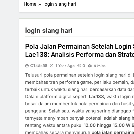
Home
login siang hari
login siang hari
Pola Jalan Permainan Setelah Login S
Lae138: Analisis Performa dan Strate
C145c58
1 Year Ago
0
6 Mins
Telusuri pola permainan setelah login siang hari di L
membahas tren performa game, perilaku pemain, da
terbaik untuk waktu siang hari berdasarkan data dan
Dalam platform digital seperti
Lae138
, waktu login
besar dalam membentuk pola permainan dan hasil y
pengguna. Salah satu waktu yang sering dianggap “
ternyata menyimpan banyak potensi, adalah
siang h
rentang waktu antara pukul
12.00 hingga 15.00 WI
membahas secara menyeluruh
pola jalan permaina