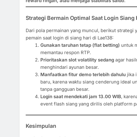
reward ringan, atau menjaga stabilitas saldo
.
Strategi Bermain Optimal Saat Login Siang 
Dari pola permainan yang muncul, berikut strategi
pemain saat login di siang hari di Lae138:
Gunakan taruhan tetap (flat betting)
untuk m
memantau respon RTP.
Prioritaskan slot volatility sedang
agar hasil
menghindari ayunan besar.
Manfaatkan fitur demo terlebih dahulu
jika 
baru, karena waktu siang cenderung ideal un
tanpa gangguan besar.
Login saat mendekati jam 13.00 WIB
, karen
event flash siang yang dirilis oleh platform 
Kesimpulan