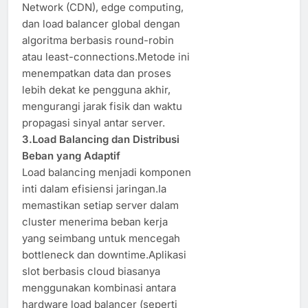
Network (CDN), edge computing,
dan load balancer global dengan
algoritma berbasis round-robin
atau least-connections.Metode ini
menempatkan data dan proses
lebih dekat ke pengguna akhir,
mengurangi jarak fisik dan waktu
propagasi sinyal antar server.
3.Load Balancing dan Distribusi
Beban yang Adaptif
Load balancing menjadi komponen
inti dalam efisiensi jaringan.Ia
memastikan setiap server dalam
cluster menerima beban kerja
yang seimbang untuk mencegah
bottleneck dan downtime.Aplikasi
slot berbasis cloud biasanya
menggunakan kombinasi antara
hardware load balancer (seperti