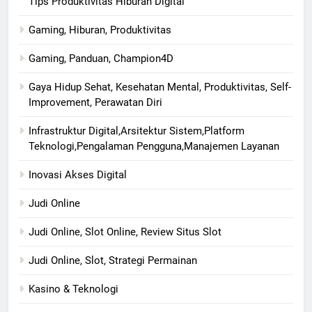
Tips Produktivitas Hiburan Digital
Gaming, Hiburan, Produktivitas
Gaming, Panduan, Champion4D
Gaya Hidup Sehat, Kesehatan Mental, Produktivitas, Self-
Improvement, Perawatan Diri
Infrastruktur Digital,Arsitektur Sistem,Platform
Teknologi,Pengalaman Pengguna,Manajemen Layanan
Inovasi Akses Digital
Judi Online
Judi Online, Slot Online, Review Situs Slot
Judi Online, Slot, Strategi Permainan
Kasino & Teknologi