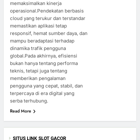
memaksimalkan kinerja
operasional.Pendekatan berbasis
cloud yang terukur dan terstandar
memastikan aplikasi tetap
responsif, hemat sumber daya, dan
mampu beradaptasi terhadap
dinamika trafik pengguna
global.Pada akhirnya, efisiensi
bukan hanya tentang performa
teknis, tetapi juga tentang
memberikan pengalaman
pengguna yang cepat, stabil, dan
terpercaya di era digital yang
serba terhubung.
Read More
SITUS LINK SLOT GACOR