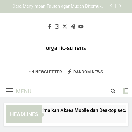
Skip
Cara Memperbarui Browser sebelum Mengakses
to
KAYA787 Alternatif
content
Panduan Lengkap Mengakses KAYA787 Alternatif
melalui Laptop dan Komputer
Panduan Mengoptimalkan Akses Mobile dan
Desktop secara Stabil dan Aman
Cara Menyimpan Tautan agar Mudah Ditemukan
dan Tetap Aman
Cara Memperbarui Browser sebelum Mengakses
KAYA787 Alternatif
Organic Suirens
Temukan Produk Organik Dan Solusi
Panduan Lengkap Mengakses KAYA787 Alternatif
NEWSLETTER
RANDOM NEWS
melalui Laptop dan Komputer
Kesehatan Alami Di Organic Suirens. Untuk
Gaya Hidup Yang Lebih Sehat Dan Alami.
MENU
nduan Mengoptimalkan Akses Mobile dan Desktop secara Sta
HEADLINES
Weeks Ago