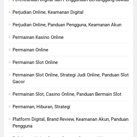
Perjudian Online, Keamanan Digital
Perjudian Online, Panduan Pengguna, Keamanan Akun
Permainan Kasino Online
Permainan Online
Permainan Slot Online
Permainan Slot Online, Strategi Judi Online, Panduan Slot
Gacor
Permainan Slot, Casino Online, Panduan Bermain Slot
Permainan, Hiburan, Strategi
Platform Digital, Brand Review, Keamanan Akun, Panduan
Pengguna