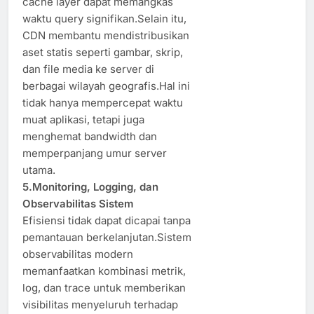
cache layer dapat memangkas
waktu query signifikan.Selain itu,
CDN membantu mendistribusikan
aset statis seperti gambar, skrip,
dan file media ke server di
berbagai wilayah geografis.Hal ini
tidak hanya mempercepat waktu
muat aplikasi, tetapi juga
menghemat bandwidth dan
memperpanjang umur server
utama.
5.Monitoring, Logging, dan
Observabilitas Sistem
Efisiensi tidak dapat dicapai tanpa
pemantauan berkelanjutan.Sistem
observabilitas modern
memanfaatkan kombinasi metrik,
log, dan trace untuk memberikan
visibilitas menyeluruh terhadap