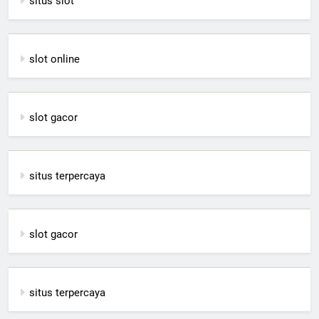
situs slot
slot online
slot gacor
situs terpercaya
slot gacor
situs terpercaya