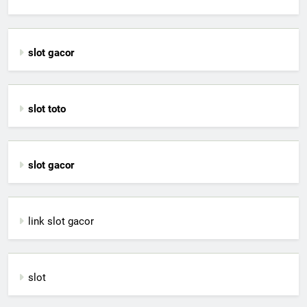
slot gacor
slot toto
slot gacor
link slot gacor
slot