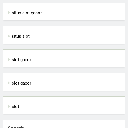
situs slot gacor
situs slot
slot gacor
slot gacor
slot