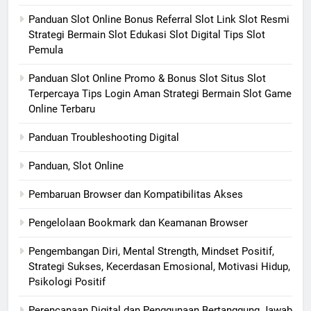
Panduan Slot Online Bonus Referral Slot Link Slot Resmi
Strategi Bermain Slot Edukasi Slot Digital Tips Slot
Pemula
Panduan Slot Online Promo & Bonus Slot Situs Slot
Terpercaya Tips Login Aman Strategi Bermain Slot Game
Online Terbaru
Panduan Troubleshooting Digital
Panduan, Slot Online
Pembaruan Browser dan Kompatibilitas Akses
Pengelolaan Bookmark dan Keamanan Browser
Pengembangan Diri, Mental Strength, Mindset Positif,
Strategi Sukses, Kecerdasan Emosional, Motivasi Hidup,
Psikologi Positif
Perencanaan Digital dan Penggunaan Bertanggung Jawab