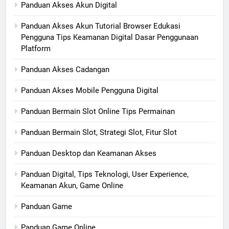
Panduan Akses Akun Digital
Panduan Akses Akun Tutorial Browser Edukasi
Pengguna Tips Keamanan Digital Dasar Penggunaan
Platform
Panduan Akses Cadangan
Panduan Akses Mobile Pengguna Digital
Panduan Bermain Slot Online Tips Permainan
Panduan Bermain Slot, Strategi Slot, Fitur Slot
Panduan Desktop dan Keamanan Akses
Panduan Digital, Tips Teknologi, User Experience,
Keamanan Akun, Game Online
Panduan Game
Panduan Game Online