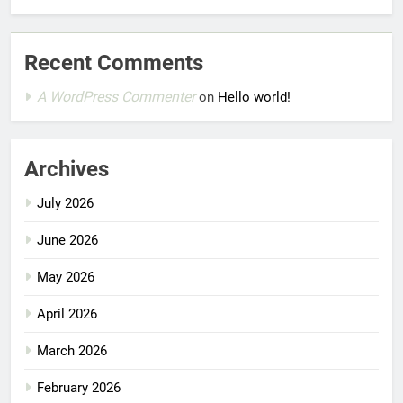
Recent Comments
A WordPress Commenter
on
Hello world!
Archives
July 2026
June 2026
May 2026
April 2026
March 2026
February 2026