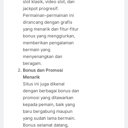
slot klasik, video slot, dan
jackpot progresif.
Permainan-permainan ini
dirancang dengan grafis
yang menarik dan fitur-fitur
bonus yang menggiurkan,
memberikan pengalaman
bermain yang
menyenangkan dan
beragam.
Bonus dan Promosi
Menarik
Situs ini juga dikenal
dengan berbagai bonus dan
promosi yang ditawarkan
kepada pemain, baik yang
baru bergabung maupun
yang sudah lama bermain.
Bonus selamat datang,