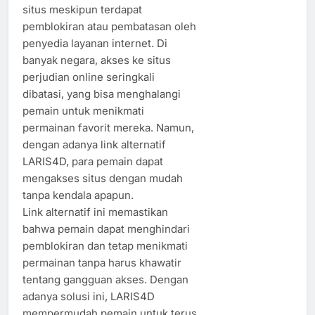
situs meskipun terdapat
pemblokiran atau pembatasan oleh
penyedia layanan internet. Di
banyak negara, akses ke situs
perjudian online seringkali
dibatasi, yang bisa menghalangi
pemain untuk menikmati
permainan favorit mereka. Namun,
dengan adanya link alternatif
LARIS4D, para pemain dapat
mengakses situs dengan mudah
tanpa kendala apapun.
Link alternatif ini memastikan
bahwa pemain dapat menghindari
pemblokiran dan tetap menikmati
permainan tanpa harus khawatir
tentang gangguan akses. Dengan
adanya solusi ini, LARIS4D
mempermudah pemain untuk terus