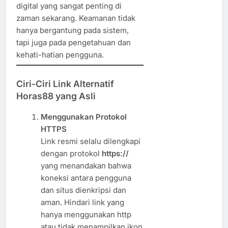
digital yang sangat penting di
zaman sekarang. Keamanan tidak
hanya bergantung pada sistem,
tapi juga pada pengetahuan dan
kehati-hatian pengguna.
Ciri-Ciri Link Alternatif
Horas88 yang Asli
Menggunakan Protokol
HTTPS
Link resmi selalu dilengkapi
dengan protokol
https://
yang menandakan bahwa
koneksi antara pengguna
dan situs dienkripsi dan
aman. Hindari link yang
hanya menggunakan http
atau tidak menampilkan ikon