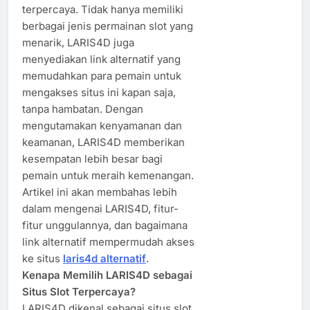
terpercaya. Tidak hanya memiliki
berbagai jenis permainan slot yang
menarik, LARIS4D juga
menyediakan link alternatif yang
memudahkan para pemain untuk
mengakses situs ini kapan saja,
tanpa hambatan. Dengan
mengutamakan kenyamanan dan
keamanan, LARIS4D memberikan
kesempatan lebih besar bagi
pemain untuk meraih kemenangan.
Artikel ini akan membahas lebih
dalam mengenai LARIS4D, fitur-
fitur unggulannya, dan bagaimana
link alternatif mempermudah akses
ke situs
laris4d alternatif
.
Kenapa Memilih LARIS4D sebagai
Situs Slot Terpercaya?
LARIS4D dikenal sebagai situs slot