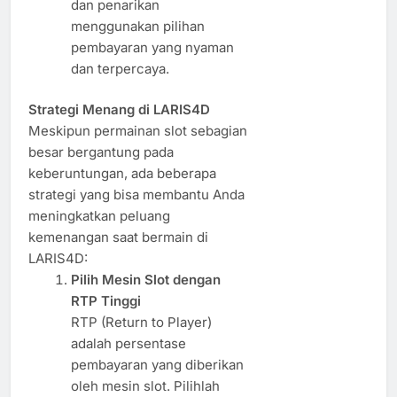
dan penarikan
menggunakan pilihan
pembayaran yang nyaman
dan terpercaya.
Strategi Menang di LARIS4D
Meskipun permainan slot sebagian
besar bergantung pada
keberuntungan, ada beberapa
strategi yang bisa membantu Anda
meningkatkan peluang
kemenangan saat bermain di
LARIS4D:
Pilih Mesin Slot dengan
RTP Tinggi
RTP (Return to Player)
adalah persentase
pembayaran yang diberikan
oleh mesin slot. Pilihlah