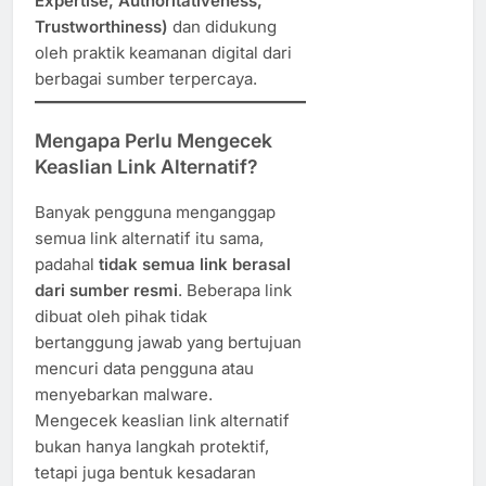
Expertise, Authoritativeness,
Trustworthiness)
dan didukung
oleh praktik keamanan digital dari
berbagai sumber terpercaya.
Mengapa Perlu Mengecek
Keaslian Link Alternatif?
Banyak pengguna menganggap
semua link alternatif itu sama,
padahal
tidak semua link berasal
dari sumber resmi
. Beberapa link
dibuat oleh pihak tidak
bertanggung jawab yang bertujuan
mencuri data pengguna atau
menyebarkan malware.
Mengecek keaslian link alternatif
bukan hanya langkah protektif,
tetapi juga bentuk kesadaran