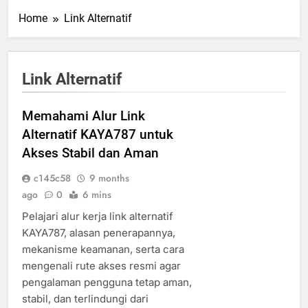
Home
Link Alternatif
Link Alternatif
Memahami Alur Link
Alternatif KAYA787 untuk
Akses Stabil dan Aman
c145c58
9 months
ago
0
6 mins
Pelajari alur kerja link alternatif
KAYA787, alasan penerapannya,
mekanisme keamanan, serta cara
mengenali rute akses resmi agar
pengalaman pengguna tetap aman,
stabil, dan terlindungi dari