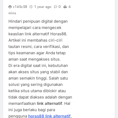
c145c58
1 year ago
0
6
mins
Hindari penipuan digital dengan
mempelajari cara mengecek
keaslian link alternatif Horas88.
Artikel ini membahas ciri-ciri
tautan resmi, cara verifikasi, dan
tips keamanan agar Anda tetap
aman saat mengakses situs.
Di era digital saat ini, kebutuhan
akan akses situs yang stabil dan
aman semakin tinggi. Salah satu
solusi yang sering digunakan
ketika situs utama diblokir atau
tidak dapat diakses adalah dengan
memanfaatkan
link alternatif
. Hal
ini juga berlaku bagi para
pengguna
horas88 link alternatif
,