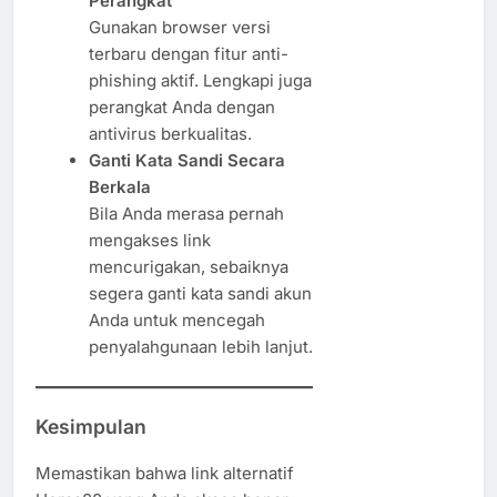
Perangkat
Gunakan browser versi
terbaru dengan fitur anti-
phishing aktif. Lengkapi juga
perangkat Anda dengan
antivirus berkualitas.
Ganti Kata Sandi Secara
Berkala
Bila Anda merasa pernah
mengakses link
mencurigakan, sebaiknya
segera ganti kata sandi akun
Anda untuk mencegah
penyalahgunaan lebih lanjut.
Kesimpulan
Memastikan bahwa link alternatif