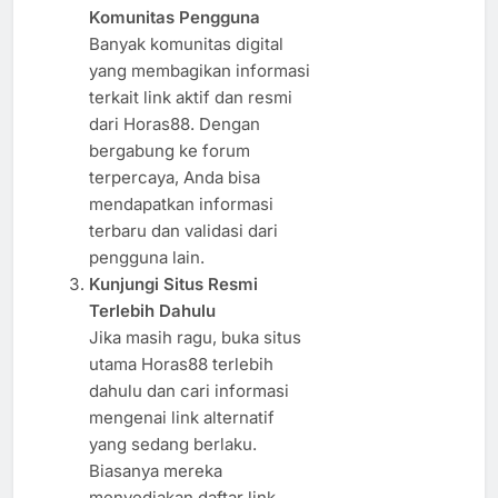
Komunitas Pengguna
Banyak komunitas digital
yang membagikan informasi
terkait link aktif dan resmi
dari Horas88. Dengan
bergabung ke forum
terpercaya, Anda bisa
mendapatkan informasi
terbaru dan validasi dari
pengguna lain.
Kunjungi Situs Resmi
Terlebih Dahulu
Jika masih ragu, buka situs
utama Horas88 terlebih
dahulu dan cari informasi
mengenai link alternatif
yang sedang berlaku.
Biasanya mereka
menyediakan daftar link