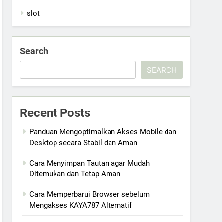
slot
Search
SEARCH
Recent Posts
Panduan Mengoptimalkan Akses Mobile dan
Desktop secara Stabil dan Aman
Cara Menyimpan Tautan agar Mudah
Ditemukan dan Tetap Aman
Cara Memperbarui Browser sebelum
Mengakses KAYA787 Alternatif