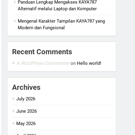
Panduan Lengkap Mengakses KAYA787
Alternatif melalui Laptop dan Komputer
Mengenal Karakter Tampilan KAYA787 yang
Modern dan Fungsional
Recent Comments
A WordPress Commenter
on
Hello world!
Archives
July 2026
June 2026
May 2026