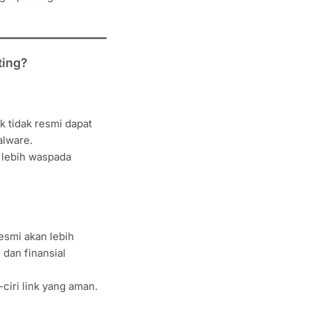
ting?
k tidak resmi dapat
alware.
 lebih waspada
smi akan lebih
 dan finansial
iri link yang aman.