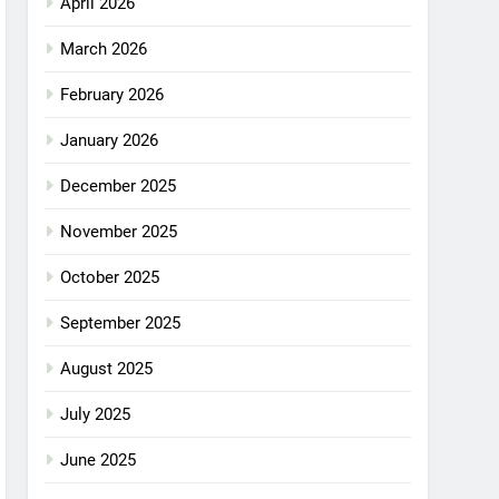
April 2026
March 2026
February 2026
January 2026
December 2025
November 2025
October 2025
September 2025
August 2025
July 2025
June 2025