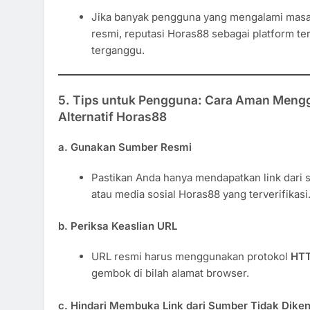
Jika banyak pengguna yang mengalami masala
resmi, reputasi Horas88 sebagai platform te
terganggu.
5. Tips untuk Pengguna: Cara Aman Meng
Alternatif Horas88
a. Gunakan Sumber Resmi
Pastikan Anda hanya mendapatkan link dari si
atau media sosial Horas88 yang terverifikasi
b. Periksa Keaslian URL
URL resmi harus menggunakan protokol
HT
gembok di bilah alamat browser.
c. Hindari Membuka Link dari Sumber Tidak Diken