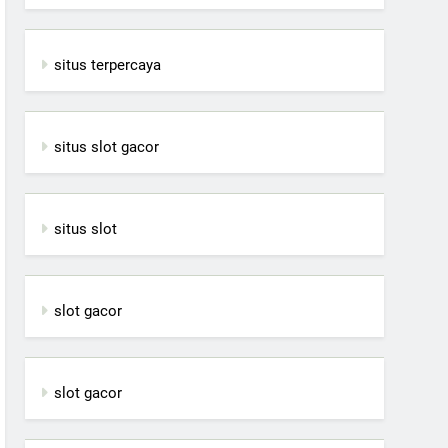
situs terpercaya
situs slot gacor
situs slot
slot gacor
slot gacor