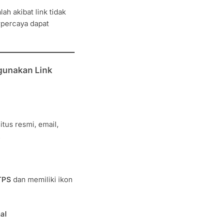
h akibat link tidak
rpercaya dapat
gunakan Link
tus resmi, email,
.
TPS
dan memiliki ikon
al