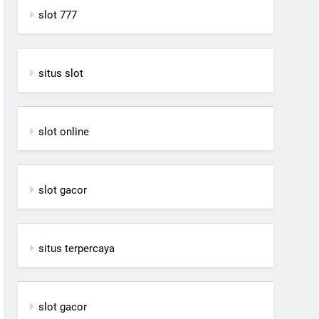
slot 777
situs slot
slot online
slot gacor
situs terpercaya
slot gacor