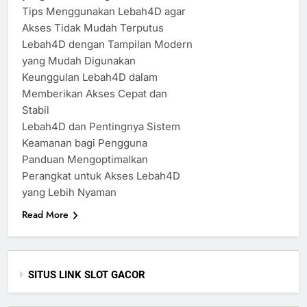
Tips Menggunakan Lebah4D agar
Akses Tidak Mudah Terputus
Lebah4D dengan Tampilan Modern
yang Mudah Digunakan
Keunggulan Lebah4D dalam
Memberikan Akses Cepat dan
Stabil
Lebah4D dan Pentingnya Sistem
Keamanan bagi Pengguna
Panduan Mengoptimalkan
Perangkat untuk Akses Lebah4D
yang Lebih Nyaman
Read More
SITUS LINK SLOT GACOR