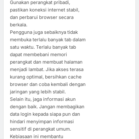
Gunakan perangkat pribadi,
pastikan koneksi internet stabil,
dan perbarui browser secara
berkala.
Pengguna juga sebaiknya tidak
membuka terlalu banyak tab dalam
satu waktu. Terlalu banyak tab
dapat membebani memori
perangkat dan membuat halaman
menjadi lambat. Jika akses terasa
kurang optimal, bersihkan cache
browser dan coba kembali dengan
jaringan yang lebih stabil.
Selain itu, jaga informasi akun
dengan baik. Jangan membagikan
data login kepada siapa pun dan
hindari menyimpan informasi
sensitif di perangkat umum.
Kebiasaan ini membantu