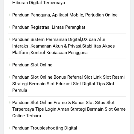
Hiburan Digital Terpercaya
Panduan Pengguna, Aplikasi Mobile, Perjudian Online
Panduan Registrasi Lintas Perangkat
Panduan Sistem Permainan Digital,UX dan Alur
Interaksi,Keamanan Akun & Privasi,Stabilitas Akses
Platform,Kontrol Kebiasaan Pengguna
Panduan Slot Online
Panduan Slot Online Bonus Referral Slot Link Slot Resmi
Strategi Bermain Slot Edukasi Slot Digital Tips Slot
Pemula
Panduan Slot Online Promo & Bonus Slot Situs Slot
Terpercaya Tips Login Aman Strategi Bermain Slot Game
Online Terbaru
Panduan Troubleshooting Digital