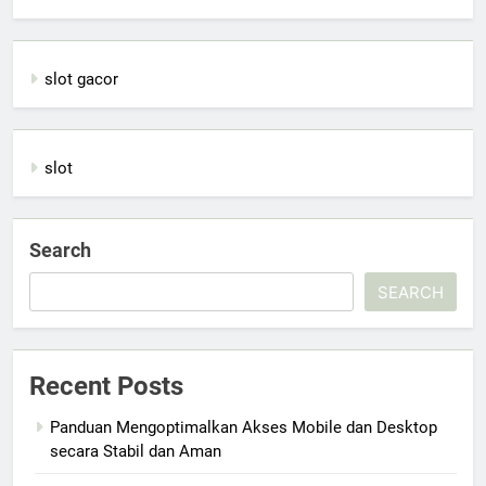
slot gacor
slot
Search
SEARCH
Recent Posts
Panduan Mengoptimalkan Akses Mobile dan Desktop
secara Stabil dan Aman