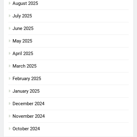
August 2025
July 2025
June 2025
May 2025
April 2025
March 2025
February 2025
January 2025
December 2024
November 2024
October 2024