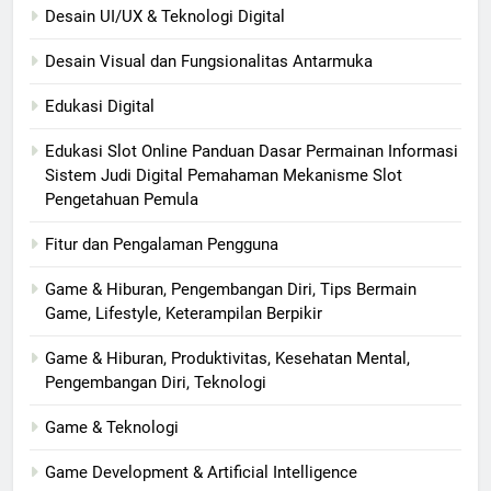
Desain UI/UX & Teknologi Digital
Desain Visual dan Fungsionalitas Antarmuka
Edukasi Digital
Edukasi Slot Online Panduan Dasar Permainan Informasi
Sistem Judi Digital Pemahaman Mekanisme Slot
Pengetahuan Pemula
Fitur dan Pengalaman Pengguna
Game & Hiburan, Pengembangan Diri, Tips Bermain
Game, Lifestyle, Keterampilan Berpikir
Game & Hiburan, Produktivitas, Kesehatan Mental,
Pengembangan Diri, Teknologi
Game & Teknologi
Game Development & Artificial Intelligence