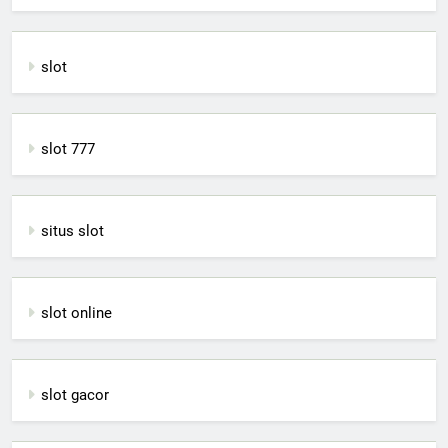
slot
slot 777
situs slot
slot online
slot gacor