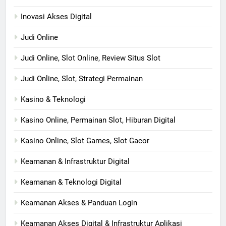
Inovasi Akses Digital
Judi Online
Judi Online, Slot Online, Review Situs Slot
Judi Online, Slot, Strategi Permainan
Kasino & Teknologi
Kasino Online, Permainan Slot, Hiburan Digital
Kasino Online, Slot Games, Slot Gacor
Keamanan & Infrastruktur Digital
Keamanan & Teknologi Digital
Keamanan Akses & Panduan Login
Keamanan Akses Digital & Infrastruktur Aplikasi