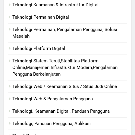
Teknologi Keamanan & Infrastruktur Digital
Teknologi Permainan Digital
Teknologi Permainan, Pengalaman Pengguna, Solusi
Masalah
Teknologi Platform Digital
Teknologi Sistem Teruji,Stabilitas Platform
Online,Manajemen Infrastruktur Modern,Pengalaman
Pengguna Berkelanjutan
Teknologi Web / Keamanan Situs / Situs Judi Online
Teknologi Web & Pengalaman Pengguna
Teknologi, Keamanan Digital, Panduan Pengguna
Teknologi, Panduan Pengguna, Aplikasi