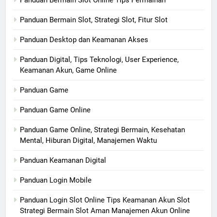
Panduan Bermain Slot, Strategi Slot, Fitur Slot
Panduan Desktop dan Keamanan Akses
Panduan Digital, Tips Teknologi, User Experience,
Keamanan Akun, Game Online
Panduan Game
Panduan Game Online
Panduan Game Online, Strategi Bermain, Kesehatan
Mental, Hiburan Digital, Manajemen Waktu
Panduan Keamanan Digital
Panduan Login Mobile
Panduan Login Slot Online Tips Keamanan Akun Slot
Strategi Bermain Slot Aman Manajemen Akun Online