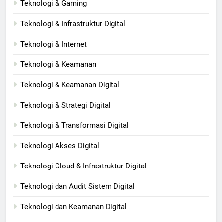
Teknologi & Gaming
Teknologi & Infrastruktur Digital
Teknologi & Internet
Teknologi & Keamanan
Teknologi & Keamanan Digital
Teknologi & Strategi Digital
Teknologi & Transformasi Digital
Teknologi Akses Digital
Teknologi Cloud & Infrastruktur Digital
Teknologi dan Audit Sistem Digital
Teknologi dan Keamanan Digital