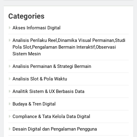
Categories
Akses Informasi Digital
Analisis Perilaku Reel,Dinamika Visual Permainan,Studi
Pola Slot,Pengalaman Bermain Interaktif,Observasi
Sistem Mesin
Analisis Permainan & Strategi Bermain
Analisis Slot & Pola Waktu
Analitik Sistem & UX Berbasis Data
Budaya & Tren Digital
Compliance & Tata Kelola Data Digital
Desain Digital dan Pengalaman Pengguna