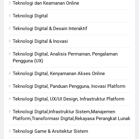
Teknologi dan Keamanan Online
Teknologi Digital
Teknologi Digital & Desain Interaktif
Teknologi Digital & Inovasi
Teknologi Digital, Analisis Permainan, Pengalaman
Pengguna (UX)
Teknologi Digital, Kenyamanan Akses Online
Teknologi Digital, Panduan Pengguna, Inovasi Platform
Teknologi Digital, UX/UI Design, Infrastruktur Platform
Teknologi Digital,Infrastruktur Sistem,Manajemen
Platform,Transformasi Digital,Rekayasa Perangkat Lunak
Teknologi Game & Arsitektur Sistem