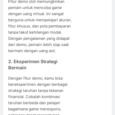
Fitur demo slot memungkinkan
pemain untuk mencoba game
dengan uang virtual. Ini sangat
berguna untuk mempelajari aturan,
fitur khusus, dan pola pembayaran
tanpa takut kehilangan modal.
Dengan pengalaman yang didapat
dari demo, pemain lebih siap saat
bermain dengan uang asli.
2. Eksperimen Strategi
Bermain
Dengan fitur demo, kamu bisa
bereksperimen dengan berbagai
strategi taruhan tanpa tekanan
finansial. Cobalah kombinasi
taruhan berbeda dan pelajari
bagaimana game merespons,