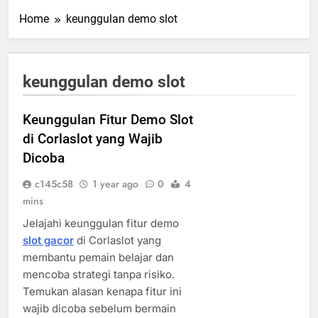
Home
keunggulan demo slot
keunggulan demo slot
Keunggulan Fitur Demo Slot
di Corlaslot yang Wajib
Dicoba
c145c58
1 year ago
0
4
mins
Jelajahi keunggulan fitur demo
slot gacor
di Corlaslot yang
membantu pemain belajar dan
mencoba strategi tanpa risiko.
Temukan alasan kenapa fitur ini
wajib dicoba sebelum bermain