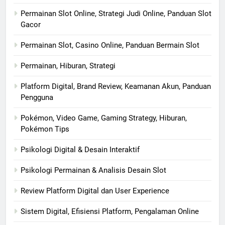
Permainan Slot Online, Strategi Judi Online, Panduan Slot
Gacor
Permainan Slot, Casino Online, Panduan Bermain Slot
Permainan, Hiburan, Strategi
Platform Digital, Brand Review, Keamanan Akun, Panduan
Pengguna
Pokémon, Video Game, Gaming Strategy, Hiburan,
Pokémon Tips
Psikologi Digital & Desain Interaktif
Psikologi Permainan & Analisis Desain Slot
Review Platform Digital dan User Experience
Sistem Digital, Efisiensi Platform, Pengalaman Online